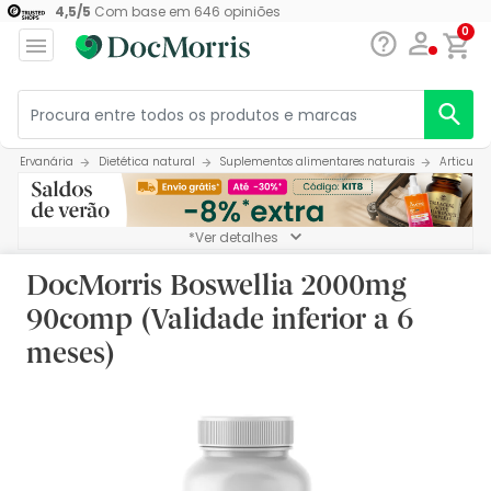
4,5
/
5
Com base em
646
opiniões
0
PromoFarma Logistics:
Ervanária
Dietética natural
Suplementos alimentares naturais
Articula
*Ver detalhes
DocMorris Boswellia 2000mg
90comp (Validade inferior a 6
meses)