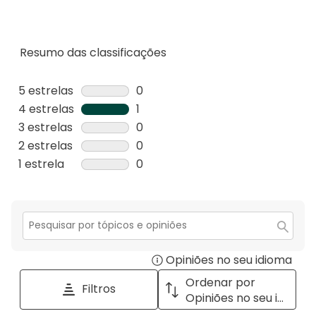
Resumo das classificações
5 estrelas
estrelas
0
0
4 estrelas
estrelas
1
análise
1
3 estrelas
estrelas
0
com
análise
0
2 estrelas
estrelas
0
5
com
análise
0
1 estrela
estrelas
0
estrelas.
4
com
análise
0
estrelas.
3
com
análise
estrelas.
2
com
estrelas.
1
Secção
para
estrela.
Opiniões no seu idioma
Disp
pesquisar
tópicos
a
Ordenar por
Filtros
e
pop
Opiniões no seu idioma
opiniões
with