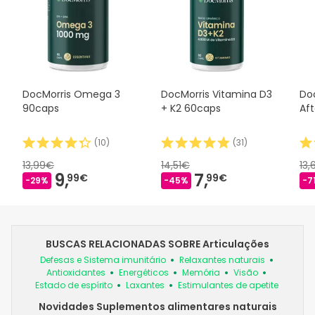
DocMorris Omega 3
DocMorris Vitamina D3
Do
90caps
+ K2 60caps
Af
(
10
)
(
31
)
13,99€
14,51€
13,
9,
7,
99€
99€
-29%
-45%
-7
BUSCAS RELACIONADAS SOBRE Articulações
Defesas e Sistema imunitário
Relaxantes naturais
Antioxidantes
Energéticos
Memória
Visão
Estado de espírito
Laxantes
Estimulantes de apetite
Novidades Suplementos alimentares naturais