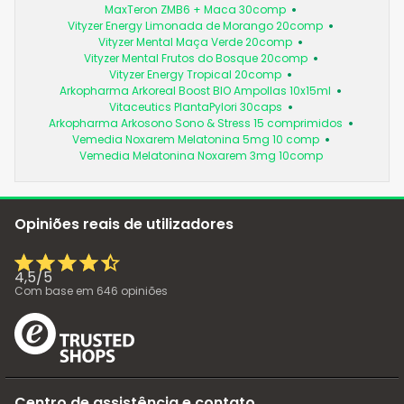
MaxTeron ZMB6 + Maca 30comp
Vityzer Energy Limonada de Morango 20comp
Vityzer Mental Maça Verde 20comp
Vityzer Mental Frutos do Bosque 20comp
Vityzer Energy Tropical 20comp
Arkopharma Arkoreal Boost BIO Ampollas 10x15ml
Vitaceutics PlantaPylori 30caps
Arkopharma Arkosono Sono & Stress 15 comprimidos
Vemedia Noxarem Melatonina 5mg 10 comp
Vemedia Melatonina Noxarem 3mg 10comp
Opiniões reais de utilizadores
4,5
/
5
Com base em
646
opiniões
Centro de assistência e contato