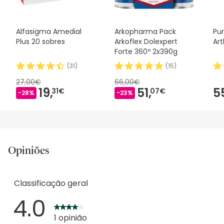
Alfasigma Amedial
Arkopharma Pack
Pu
Plus 20 sobres
Arkoflex Dolexpert
Art
Forte 360º 2x390g
(
31
)
(
15
)
27,00€
66,00€
19,
51,
5
31€
07€
-28%
-23%
Opiniões
Classificação geral
4.0
1 opinião