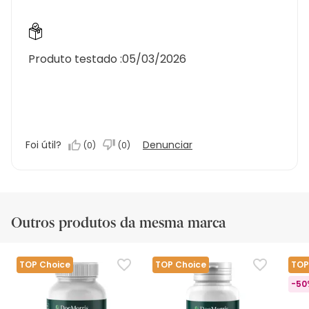
Produto testado :
05/03/2026
Foi útil?
Denunciar
(
0
)
(
0
)
Outros produtos da mesma marca
TOP Choice
TOP Choice
TOP
-50%