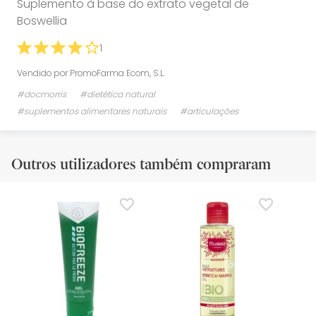
Suplemento à base do extrato vegetal de
Boswellia
1
Vendido por
PromoFarma Ecom, S.L.
#docmorris
#dietética natural
#suplementos alimentares naturais
#articulações
Outros utilizadores também compraram