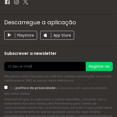
Descarregue a aplicação
Playstore
App Store
Subscrever a newsletter
Registre-se
Não perca nada! Descubra as melhores ofertas e promoções via e-mail,
cartão postal, SMS ou outros meios eletrónicos
política de privacidade
Li a
e concordo com o processamento
dos meus dados
Informamos que, ao subscrever a nossa newsletter, concorda com o
tratamento dos seus dados pela Promofarma para o envio de
comunicações comerciais ou promocionais. Em todo o caso, pode retirar
o seu consentimento ou exercer qualquer outro dos seus direitos
reconhecidos em termos de proteção de dados, conforme informado na