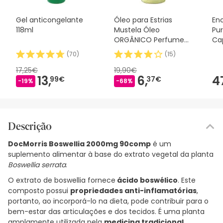
Gel anticongelante
Óleo para Estrias
En
118ml
Mustela Óleo
Pu
ORGÂNICO Perfume
Ca
Livre 105ml
(
70
)
(
15
)
17,25€
19,90€
13,
6,
4
99€
37€
-19%
-68%
Descrição
DocMorris Boswellia 2000mg 90comp
é um
suplemento alimentar à base do extrato vegetal da planta
Boswellia serrata
.
O extrato de boswellia fornece
ácido boswélico
. Este
composto possui
propriedades anti-inflamatórias
,
portanto, ao incorporá-lo na dieta, pode contribuir para o
bem-estar das articulações e dos tecidos. É uma planta
amplamente utilizada pela
medicina tradicional