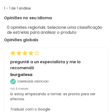
info
1
1
–
1 de 1
análise
abou
to
Regi
Opiniões no seu idioma
1
Sort.
de
0 opiniões regionais. Selecione uma classificação
1
de estrelas para analisar o produto
análise
Opiniões globais
pregunté a un especialista y me lo
recomendó
burgalesa
COMPRADOR VERIFICADO
há 4 meses
lo estoy empezando a tomar. es pronto para ver
efectos.
Traduzir com o Google