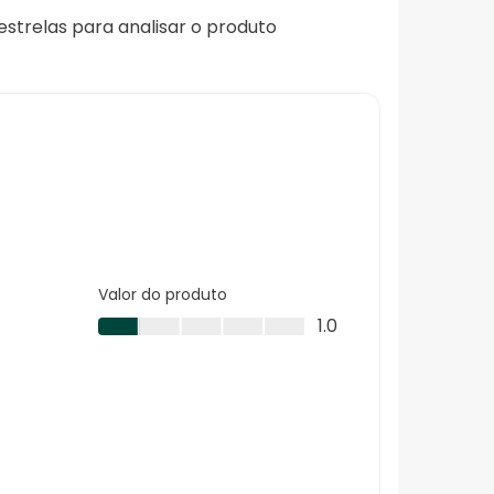
 estrelas para analisar o produto
Valor do produto
Valor
1.0
do
produto,
1.0
em
5