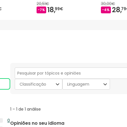
20,51€
30,00€
18,
28,
€
99€
79
-7%
-4%
Secção
para
Classificação
Linguagem
pesquisar
tópicos
e
opiniões
1
1
–
1 de 1
análise
to
1
0
Opiniões no seu idioma
de
0