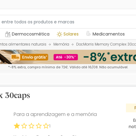
Dermocosmética
Solares
Medicamentos
tos alimentares naturais
Memória
DocMorris Memory Complex 30c
*-8% extra, compra mínima de 72€. Válido até 16/08. Não acumulável.
x 30caps
Para a aprendizagem e a memória
E
1
not