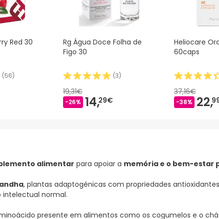
rry Red 30
Rg Água Doce Folha de
Heliocare Or
Figo 30
60caps
(
56
)
(
3
)
19,31€
37,16€
14,
22,
29€
9
-26%
-38%
plemento alimentar
para apoiar a
memória e o bem-estar p
gandha
, plantas adaptogénicas com propriedades antioxidante
intelectual normal.
minoácido presente em alimentos como os cogumelos e o chá v