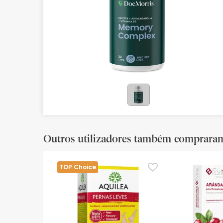
Bebés
Ótica
Ortopedia
Ervanária
Cosmética natural
Promoções
Marcas
Outros utilizadores também comprara
Mais vendidos
TOP Choice
Health points
Blog