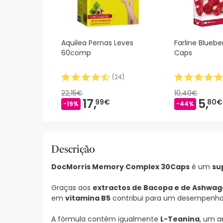
Aquilea Pernas Leves
Farline Bluebe
60comp
Caps
(
24
)
22,15€
10,40€
17,
5,
99€
80€
-19%
-44%
Descrição
DocMorris Memory Complex 30Caps
é um
su
Graças aos
extractos de Bacopa e de Ashwa
em
vitamina B5
contribui para um desempenho 
A fórmula contém igualmente
L-Teanina
, um a