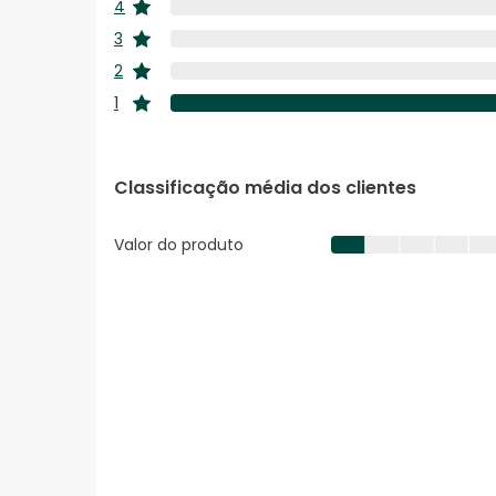
4
estrelas
3
estrelas
2
estrelas
1
estrelas
Classificação média dos clientes
Valor do produto
Valor
do
produto,
1.0
em
5