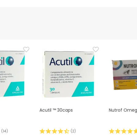
nte
Gestor orçamental
nça para este produto, mas estamos a trabalhar nisso. Reco
ias as informações de segurança que acompanham o produto ant
 Além disso, se desejares, também podes devolver o produto s
Acutil ™ 30caps
Nutrof Omeg
(
14
)
(
2
)