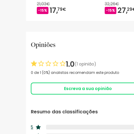
21,03€
32,26€
17,
27,
79€
29
-15%
-15%
Opiniões
1.0
(1 opinião)
0 de 1 (0%) analistas recomendam este produto
Escreva a sua opinião
Resumo das classificações
5
estrelas