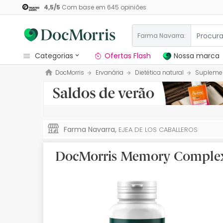
4,5
/
5
Com base em
645
opiniões
Farma Navarra:
categorias
Ofertas Flash
Nossa marca
DocMorris
Ervanária
Dietética natural
Suplemen
Dermocosmetica
Nossa marca
Solares
Farma Navarra,
EJEA DE LOS CABALLEROS
Medicamentos
DocMorris Memory Comple
Cosmética
Saúde
Higiene
Dietética