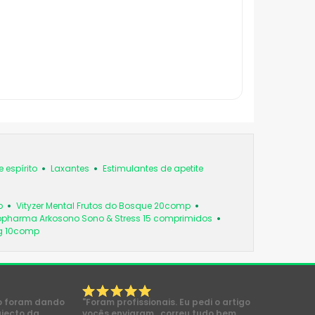
 espírito
Laxantes
Estimulantes de apetite
p
Vityzer Mental Frutos do Bosque 20comp
opharma Arkosono Sono & Stress 15 comprimidos
g 10comp
o foram dando
"Foram profissionais. Eu pedi o artigo
ajecto da
vocês enviaram , correu tudo bem