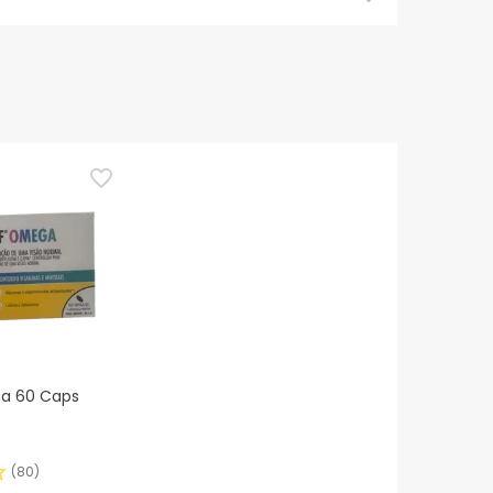
mendamos que voltes mais tarde para veres as
es de o utilizares. Se tiveres alguma dúvida
eguindo os
nossos termos e condições
.
a 60 Caps
(
80
)