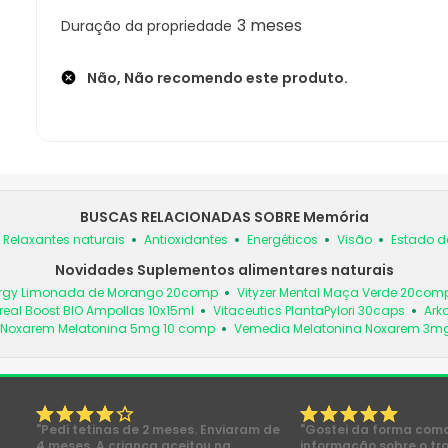
3 meses
Duração da propriedade
Não, Não recomendo este produto.
BUSCAS RELACIONADAS SOBRE Memória
Relaxantes naturais
Antioxidantes
Energéticos
Visão
Estado de
Novidades Suplementos alimentares naturais
nergy Limonada de Morango 20comp
Vityzer Mental Maça Verde 20com
eal Boost BIO Ampollas 10x15ml
Vitaceutics PlantaPylori 30caps
Ark
Noxarem Melatonina 5mg 10 comp
Vemedia Melatonina Noxarem 3m
"Pedi tetinas de 2 meses. Enviaram de
"Gostei da forma com
4 meses. A criança aceitou na
informação sobre o tr