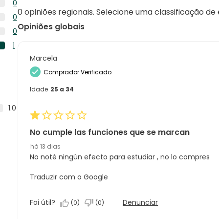
0
1
análise
0 opiniões regionais. Selecione uma classificação de
0
análise
0
com
análise
Opiniões globais
0
5
0
com
análise
estrelas.
0
4
1
com
análise
estrelas.
1
3
Marcela
com
análise
estrelas.
2
Comprador Verificado
com
estrelas.
1
Idade
25 a 34
estrela.
1.0
No cumple las funciones que se marcan
há 13 dias
No noté ningún efecto para estudiar , no lo compres
Traduzir com o Google
Foi útil?
Denunciar
(
0
)
(
0
)