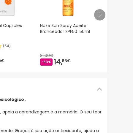
Farline Óme
al Capsules
Nuxe Sun Spray Aceite
Bronceador SPF50 150ml
(
54
)
9,10€
6,
79
31,00€
-25%
14,
9€
65€
-53%
sicológico
.
s, apoia a aprendizagem e a memória. O seu teor
erde. Graças à sua ação antioxidante, ajuda a