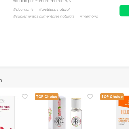
Vendido por
PromoFarma Ecom, S.L.
#docmorris
#dietética natural
#suplementos alimentares naturais
#memória
m
TOP Choice
TOP Choice