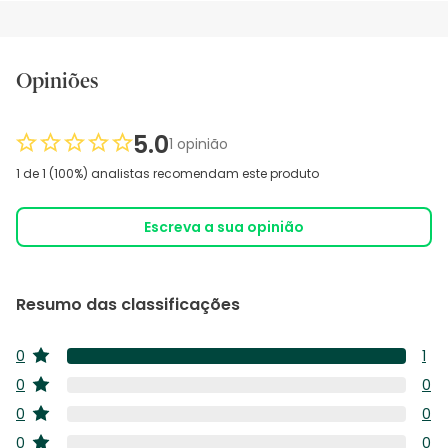
Opiniões
5.0
1 opinião
1 de 1 (100%) analistas recomendam este produto
Escreva a sua opinião
Resumo das classificações
0
1
estrelas
1
0
0
estrelas
aná
0
0
0
co
estrelas
aná
0
5
0
0
co