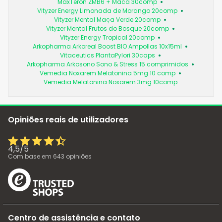
MaxTeron ZMB6 + Maca 30comp
Vityzer Energy Limonada de Morango 20comp
Vityzer Mental Maça Verde 20comp
Vityzer Mental Frutos do Bosque 20comp
Vityzer Energy Tropical 20comp
Arkopharma Arkoreal Boost BIO Ampollas 10x15ml
Vitaceutics PlantaPylori 30caps
Arkopharma Arkosono Sono & Stress 15 comprimidos
Vemedia Noxarem Melatonina 5mg 10 comp
Vemedia Melatonina Noxarem 3mg 10comp
Opiniões reais de utilizadores
4,5
/
5
Com base em
643
opiniões
Centro de assistência e contato