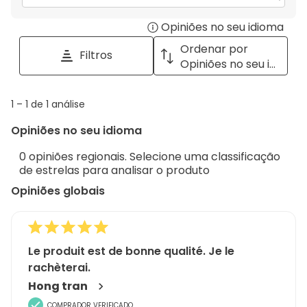
para
Opiniões no seu idioma
Disp
pesquisar
tópicos
a
Ordenar por
Filtros
e
pop
Opiniões no seu idioma
opiniões
with
info
1
1
–
1 de 1
análise
abou
to
Regi
Opiniões no seu idioma
1
Sort.
de
0 opiniões regionais. Selecione uma classificação
1
de estrelas para analisar o produto
análise
Opiniões globais
Le produit est de bonne qualité. Je le
rachèterai.
Hong tran
COMPRADOR VERIFICADO