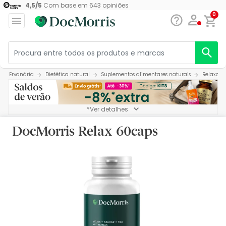
4,5
/
5
Com base em
643
opiniões
0
Farma Navarra:
Ervanária
Dietética natural
Suplementos alimentares naturais
Relaxant
*Ver detalhes
DocMorris Relax 60caps