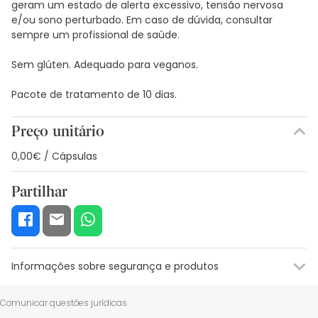
geram um estado de alerta excessivo, tensão nervosa
e/ou sono perturbado. Em caso de dúvida, consultar
sempre um profissional de saúde.
Sem glúten. Adequado para veganos.
Pacote de tratamento de 10 dias.
Preço unitário
0,00€ / Cápsulas
Partilhar
Informações sobre segurança e produtos
Recursos de segurança visual
Dados do fabricante
Gestor o
Comunicar questões jurídicas