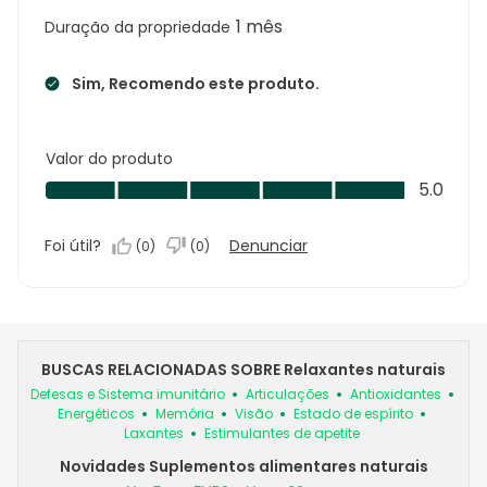
1 mês
Duração da propriedade
Sim, Recomendo este produto.
Valor do produto
Valor
5.0
do
produto,
Foi útil?
Denunciar
(
0
)
(
0
)
5.0
em
5
BUSCAS RELACIONADAS SOBRE Relaxantes naturais
Defesas e Sistema imunitário
Articulações
Antioxidantes
Energéticos
Memória
Visão
Estado de espírito
Laxantes
Estimulantes de apetite
Novidades Suplementos alimentares naturais