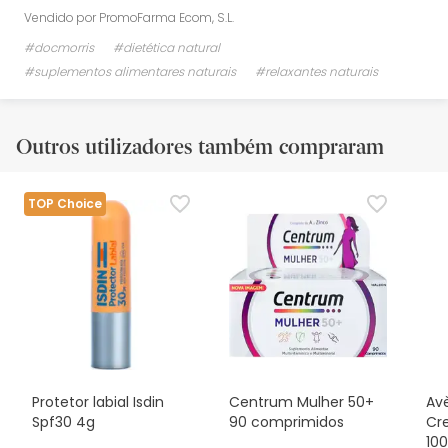
Vendido por
PromoFarma Ecom, S.L.
#docmorris
#dietética natural
#suplementos alimentares naturais
#relaxantes naturais
Outros utilizadores também compraram
TOP Choice
Protetor labial Isdin
Centrum Mulher 50+
Av
Spf30 4g
90 comprimidos
Cr
10