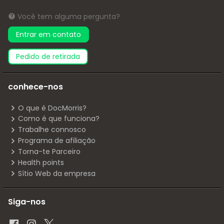
Você tem alguma pergunta?
Entrar em contato
pedido de retirada
conhece-nos
O que é DocMorris?
Como é que funciona?
Trabalhe connosco
Programa de afiliação
Torna-te Parceiro
Health points
Sítio Web da empresa
Siga-nos