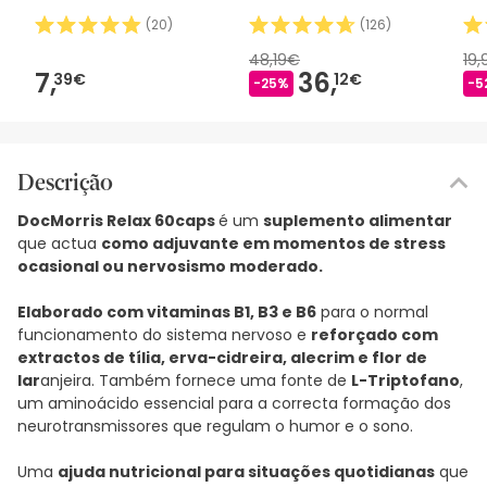
(
20
)
(
126
)
48,19€
19
7,
36,
39€
12€
-25%
-5
Descrição
DocMorris Relax 60caps
é um
suplemento alimentar
que actua
como adjuvante em momentos de stress
ocasional ou nervosismo moderado.
Elaborado com vitaminas B1, B3 e B6
para o normal
funcionamento do sistema nervoso e
reforçado com
extractos de tília, erva-cidreira, alecrim e flor de
lar
anjeira. Também fornece uma fonte de
L-Triptofano
,
um aminoácido essencial para a correcta formação dos
neurotransmissores que regulam o humor e o sono.
Uma
ajuda nutricional para situações quotidianas
que