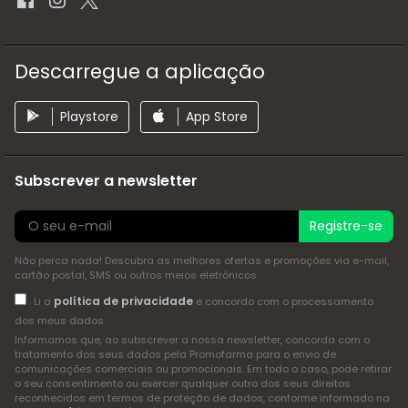
Descarregue a aplicação
Playstore
App Store
Subscrever a newsletter
Registre-se
Não perca nada! Descubra as melhores ofertas e promoções via e-mail,
cartão postal, SMS ou outros meios eletrónicos
política de privacidade
Li a
e concordo com o processamento
dos meus dados
Informamos que, ao subscrever a nossa newsletter, concorda com o
tratamento dos seus dados pela Promofarma para o envio de
comunicações comerciais ou promocionais. Em todo o caso, pode retirar
o seu consentimento ou exercer qualquer outro dos seus direitos
reconhecidos em termos de proteção de dados, conforme informado na