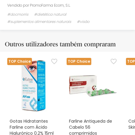
Vendido por
PromoFarma Ecom, S.L.
#docmorris
#dietética natural
#suplementos alimentares naturais
#visão
Outros utilizadores também compraram
TOP Choice
TOP Choice
TOP
Gotas Hidratantes
Farline Antiqueda de
Co
Farline com Ácido
Cabelo 56
Ski
Hialurónico 0.2% 15ml
comprimidos