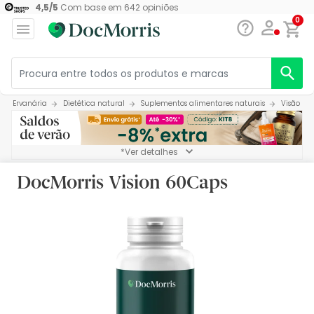
4,5
/
5
Com base em
642
opiniões
0
Farma Navarra:
Ervanária
Dietética natural
Suplementos alimentares naturais
Visão
*Ver detalhes
DocMorris Vision 60Caps