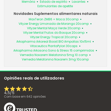
Memória
Estado de espírito
Laxantes
Estimulantes de apetite
Novidades Suplementos alimentares naturais
MaxTeron ZMB6 + Maca 30comp
Vityzer Energy Limonada de Morango 20comp
Vityzer Mental Maça Verde 20comp
Vityzer Mental Frutos do Bosque 20comp
Vityzer Energy Tropical 20comp
Arkopharma Arkoreal Boost BIO Ampollas 10x15ml
Vitaceutics PlantaPylori 30caps
Arkopharma Arkosono Sono & Stress 15 comprimidos
Vemedia Noxarem Melatonina 5mg 10 comp
Vemedia Melatonina Noxarem 3mg 10comp
Opiniões reais de utilizadores
4,5
/
5
Com base em
642
opiniões