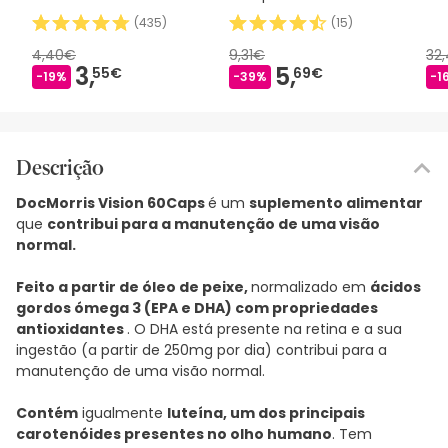
(
435
)
(
15
)
4,40€
9,31€
32
3,
5,
55€
69€
-19%
-39%
-1
Descrição
DocMorris Vision 60Caps
é um
suplemento alimentar
que
contribui para a manutenção de uma visão
normal.
Feito a partir de óleo de peixe,
normalizado em
ácidos
gordos ómega 3 (EPA e DHA) com propriedades
antioxidantes
. O DHA está presente na retina e a sua
ingestão (a partir de 250mg por dia) contribui para a
manutenção de uma visão normal.
Contém
igualmente
luteína, um dos principais
carotenóides presentes no olho humano
. Tem