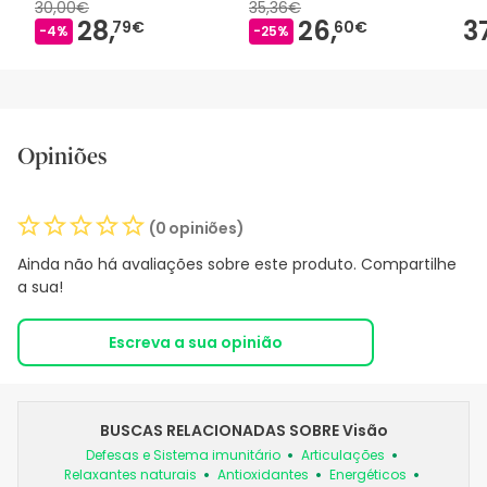
30,00€
35,36€
28,
26,
3
79€
60€
-4%
-25%
Opiniões
(0 opiniões)
Ainda não há avaliações sobre este produto. Compartilhe
a sua!
Escreva a sua opinião
BUSCAS RELACIONADAS SOBRE Visão
Defesas e Sistema imunitário
Articulações
Relaxantes naturais
Antioxidantes
Energéticos