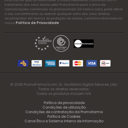
Informamos que, ao subscrever a nossa newsletter, concorda com o
tratamento dos seus dados pela Promofarma para o envio de
comunicações comerciais ou promocionais. Em todo o caso, pode retirar
o seu consentimento ou exercer qualquer outro dos seus direitos
reconhecidos em termos de proteção de dados, conforme informado na
Política de Privacidade
nossa
.
© 2026 PromoFarma Ecom, SL. DocMorris Digital Services, Lda.
Todos os direitos reservados.
Todos os produtos incluem IVA.
Política de privacidade
Condições de utilização
Condições de contratação da Promofarma
Política de Cookies
Canal Ético e Sistema Interno de Informação