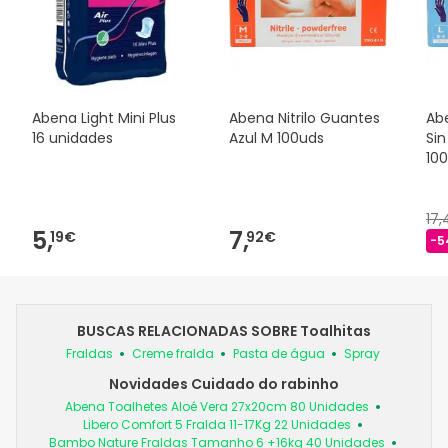
Abena Light Mini Plus
Abena Nitrilo Guantes
Abe
16 unidades
Azul M 100uds
Sin
10
17
5,
7,
19€
92€
-5
BUSCAS RELACIONADAS SOBRE Toalhitas
Fraldas
Creme fralda
Pasta de água
Spray
Novidades Cuidado do rabinho
Abena Toalhetes Aloé Vera 27x20cm 80 Unidades
Libero Comfort 5 Fralda 11-17Kg 22 Unidades
Bambo Nature Fraldas Tamanho 6 +16kg 40 Unidades