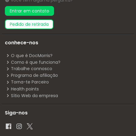
Você tem alguma pergunta?
Entrar em contato
pedido de retirada
conhece-nos
O que é DocMorris?
Como é que funciona?
Trabalhe connosco
Programa de afiliação
Torna-te Parceiro
Health points
Sítio Web da empresa
Siga-nos