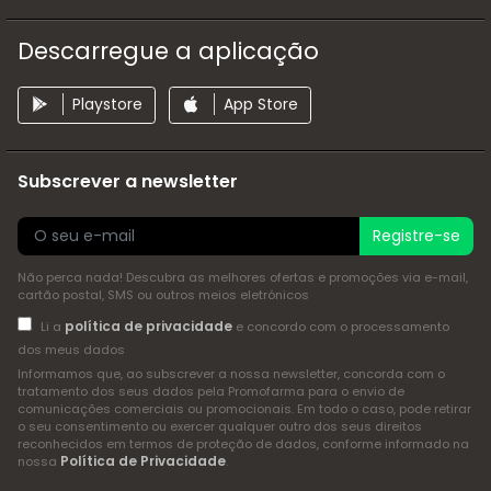
Descarregue a aplicação
Playstore
App Store
Subscrever a newsletter
Registre-se
Não perca nada! Descubra as melhores ofertas e promoções via e-mail,
cartão postal, SMS ou outros meios eletrónicos
política de privacidade
Li a
e concordo com o processamento
dos meus dados
Informamos que, ao subscrever a nossa newsletter, concorda com o
tratamento dos seus dados pela Promofarma para o envio de
comunicações comerciais ou promocionais. Em todo o caso, pode retirar
o seu consentimento ou exercer qualquer outro dos seus direitos
reconhecidos em termos de proteção de dados, conforme informado na
Política de Privacidade
nossa
.