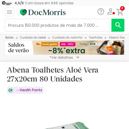
4,5
/
5
Com base em
646
opiniões
0
Bebés
Cuidado do bebé
Cuidado do rabinho
Toalhitas
Abena Toalhe
*Ver detalhes
Abena Toalhetes Aloé Vera
27x20cm 80 Unidades
Health Points