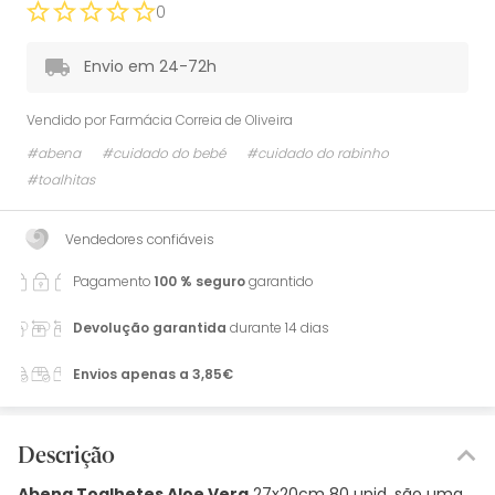
0
Envio em 24-72h
Vendido por
Farmácia Correia de Oliveira
#abena
#cuidado do bebé
#cuidado do rabinho
#toalhitas
Vendedores confiáveis
Pagamento
100 % seguro
garantido
Devolução garantida
durante 14 dias
Envios apenas a 3,85€
Descrição
Abena Toalhetes Aloe Vera
27x20cm 80 unid. são uma