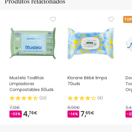
Produtos relacionados
TOP
Mustela Toallitas
Klorane Bébé limpa
Do
Limpiadoras
70uds
To
Compostables 60uds
Or
(
22
)
(
9
)
7,12€
8,90€
3,
4,
7,
76€
65€
-33%
-14%
-2