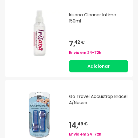
Irisana Cleaner Intime
150ml
7,
42 €
Envio em
24-72h
Adicionar
Go Travel Accustrap Bracel
A/Nause
14,
49 €
Envio em
24-72h