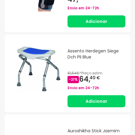
Envio em
24-72h
Adicionar
Assento Herdegen Siege
Dch Pli Blue
81,54€
*
Preço estim.
64,
40 €
-
21
%
Envio em
24-72h
Adicionar
Auroshikha Stick Jasmim