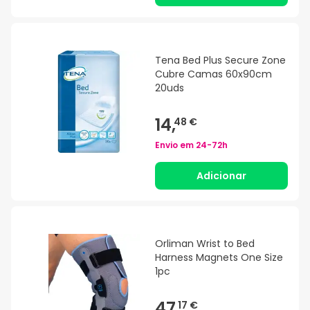
Tena Bed Plus Secure Zone
Cubre Camas 60x90cm
20uds
14,
48 €
Envio em
24-72h
Adicionar
Orliman Wrist to Bed
Harness Magnets One Size
1pc
47,
17 €