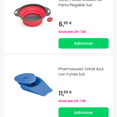
Pasta Plegable 1ud
6,
95 €
Envio em
24-72h
Adicionar
Pharmaouest Orinal Azul
con Funda 1ud
11,
89 €
Envio em
24-72h
Adicionar