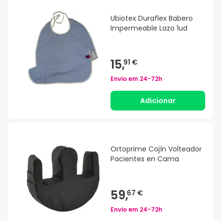
Ubiotex Duraflex Babero
Impermeable Lazo 1ud
15,
91 €
Envio em
24-72h
Adicionar
Ortoprime Cojín Volteador
Pacientes en Cama
59,
67 €
Envio em
24-72h