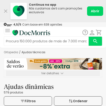
Continua na app
Nós cuidamos de ti com promoções
Abrir
exclusivas
4,5
/5
Com base em
638
opiniões
Ortopedia
/
Ajudas técnicas
Ver detalhes
*-8% extra, compra mínima de 72€. Válido até 16/08. Não
acumulável.
Ajudas dinâmicas
579 produtos
Filtros
Ordenar