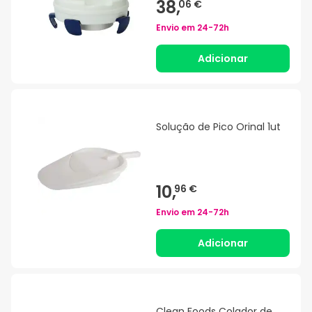
38,
06 €
Envio em
24-72h
Adicionar
Solução de Pico Orinal 1ut
10,
96 €
Envio em
24-72h
Adicionar
Clean Foods Colador de