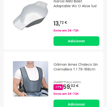
Garcia 1880 Bidet
Adaptable Wc O Alzas 1ud
13,
72 €
Envio em
24-72h
Adicionar
Orliman Arnes Chaleco Sin
Cremallera T 1 79-168cm
71,00€
*
Preço estim.
59,
02 €
-
17
%
Envio em
24-72h
Adicionar