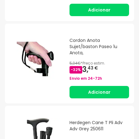
Adicionar
Cordon Anota
Sujet/baston Paseo 1u
Anota,
5,04€
*
Preço estim.
3,
43 €
-
32
%
Envio em
24-72h
Adicionar
Herdegen Cane T Pli Adv
Adv Grey 250611