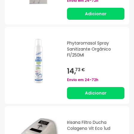
Envio em
24-72h
Adicionar
Phytaromasol Spray
Sanitizante Orgânico
Fl/250Ml
14,
73 €
Envio em
24-72h
Adicionar
Irisana Filtro Ducha
Colageno Vit Eco 1ud