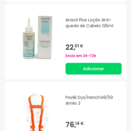
Anacil Plus Loção Anti-
queda de Cabelo 125ml
22,
01 €
Envio em
24-72h
Adicionar
Pavlik Dys/Hanch48/59
Arnês 3
76,
14 €