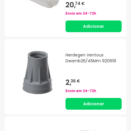
20,
74 €
Envio em
24-72h
Adicionar
Herdegen Ventous
Deamb26/45Mm 920619
2,
36 €
Envio em
24-72h
Adicionar