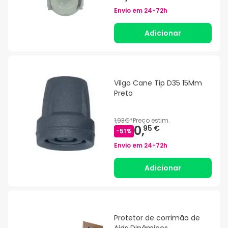
Envio em
24-72h
Adicionar
Vilgo Cane Tip D35 15Mm
Preto
1,93€
*
Preço estim.
0,
95 €
-
51
%
Envio em
24-72h
Adicionar
Protetor de corrimão de