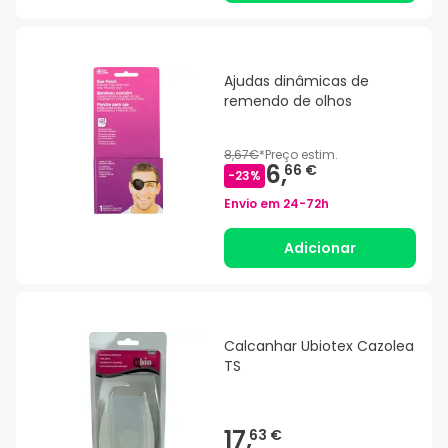
Ajudas dinâmicas de
remendo de olhos
8,67€
*
Preço estim.
6,
66 €
-
23
%
Envio em
24-72h
Adicionar
Calcanhar Ubiotex Cazolea
TS
17,
63 €