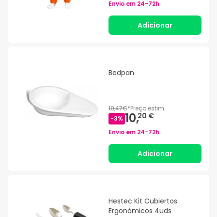
Envio em
24-72h
Adicionar
Bedpan
10,47€
*
Preço estim.
10,
20 €
-
3
%
Envio em
24-72h
Adicionar
Hestec Kit Cubiertos
Ergonómicos 4uds