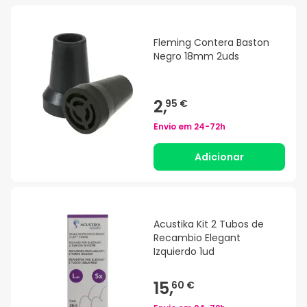
Fleming Contera Baston
Negro 18mm 2uds
2,
95 €
Envio em
24-72h
Adicionar
Acustika Kit 2 Tubos de
Recambio Elegant
Izquierdo 1ud
15,
60 €