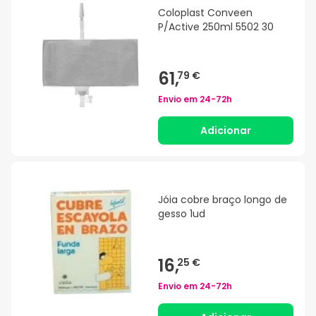
Coloplast Conveen
P/Active 250ml 5502 30
61,
79 €
Envio em
24-72h
Adicionar
Jóia cobre braço longo de
gesso 1ud
16,
25 €
Envio em
24-72h