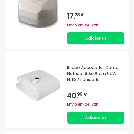
17,
28 €
Envio em
24-72h
Adicionar
Briebe Aquecedor Cama
Elétrico 160x100cm 60W
Eb1132 1 Unidade
40,
99 €
Envio em
24-72h
Adicionar