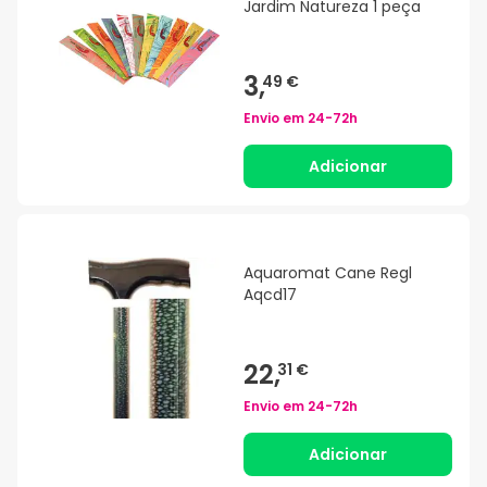
Jardim Natureza 1 peça
3,
49 €
Envio em
24-72h
Adicionar
Aquaromat Cane Regl
Aqcd17
22,
31 €
Envio em
24-72h
Adicionar