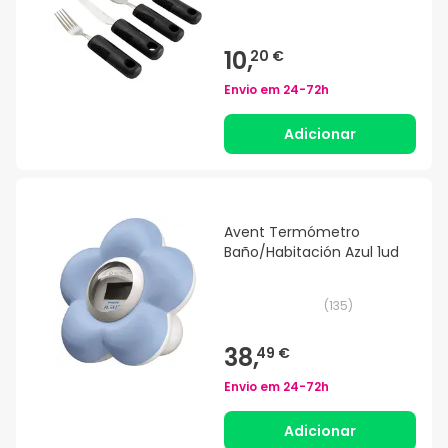
10,
20 €
Envio em
24-72h
Adicionar
Avent Termómetro
Baño/Habitación Azul 1ud
(
135
)
38,
49 €
Envio em
24-72h
Adicionar