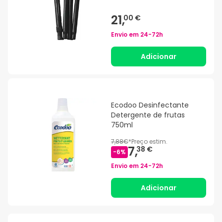
21,
00 €
Envio em
24-72h
Adicionar
Ecodoo Desinfectante
Detergente de frutas
750ml
7,88€
*
Preço estim.
7,
38 €
-
6
%
Envio em
24-72h
Adicionar