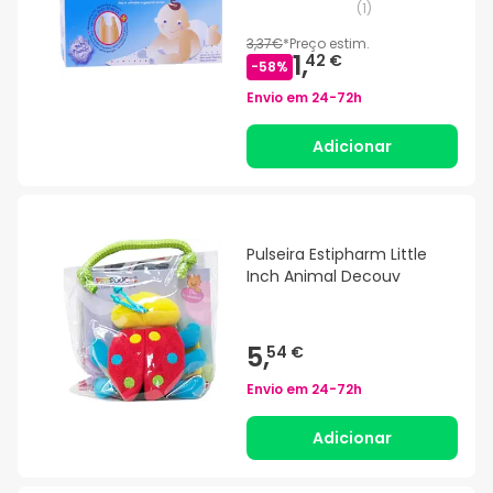
(
1
)
3,37€
*
Preço estim.
1,
42 €
-
58
%
Envio em
24-72h
Adicionar
Pulseira Estipharm Little
Inch Animal Decouv
5,
54 €
Envio em
24-72h
Adicionar