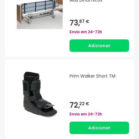
Aids Dinâmicos
73,
87 €
Envio em
24-72h
Adicionar
Prim Walker Short TM
72,
22 €
Envio em
24-72h
Adicionar