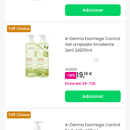
Adicionar
TOP Choice
A-Derma Exomega Control
Gel Limpiador Emoliente
2en1 2x500ml
(
3
)
23,60€
19,
19 €
-
19
%
Envio em
24-72h
Adicionar
TOP Choice
A-Derma Exomega Control