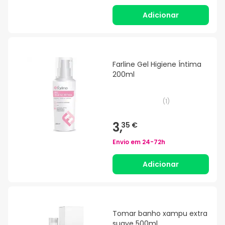
Adicionar
Farline Gel Higiene Íntima
200ml
(
1
)
3,
35 €
Envio em
24-72h
Adicionar
Tomar banho xampu extra
suave 500ml