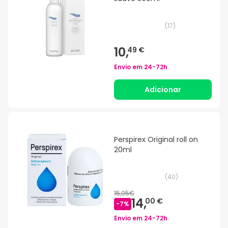
(
17
)
10,
49 €
Envio em
24-72h
Adicionar
Perspirex Original roll on
20ml
(
40
)
15,05€
14,
00 €
-
7
%
Envio em
24-72h