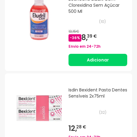
Clorexidina Sem Açúcar
500 Ml
(
10
)
13,15€
8,
39 €
-
36
%
Envio em
24-72h
Adicionar
Isdin Bexident Pasta Dentes
Sensíveis 2x75ml
(
32
)
12,
28 €