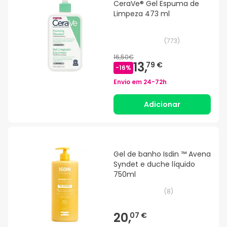
CeraVe® Gel Espuma de
Limpeza 473 ml
(
773
)
16,50€
13,
79 €
-
16
%
Envio em
24-72h
Adicionar
Gel de banho Isdin ™ Avena
Syndet e duche líquido
750ml
(
8
)
20,
07 €