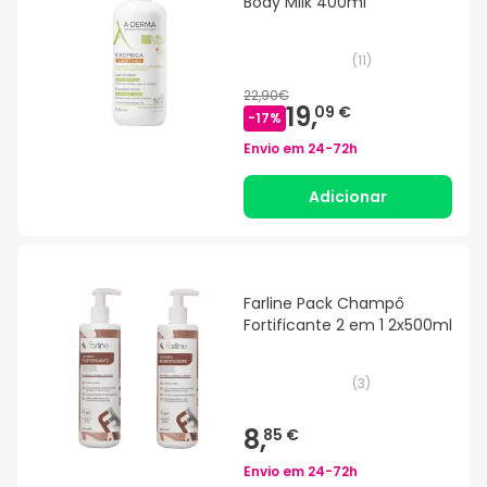
Body Milk 400ml
(
11
)
22,90€
19,
09 €
-
17
%
Envio em
24-72h
Adicionar
Farline Pack Champô
Fortificante 2 em 1 2x500ml
(
3
)
8,
85 €
Envio em
24-72h