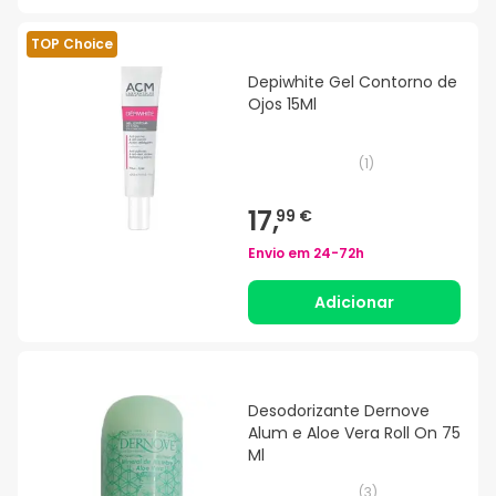
TOP Choice
Depiwhite Gel Contorno de
Ojos 15Ml
(
1
)
17,
99 €
Envio em
24-72h
Adicionar
Desodorizante Dernove
Alum e Aloe Vera Roll On 75
Ml
(
3
)