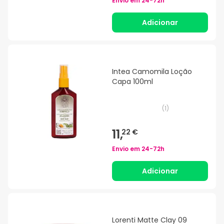
Envio em
24-72h
Adicionar
Intea Camomila Loção
Capa 100ml
(
1
)
11,
22 €
Envio em
24-72h
Adicionar
Lorenti Matte Clay 09