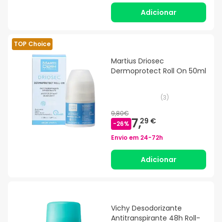
Adicionar
TOP Choice
Martius Driosec
Dermoprotect Roll On 50ml
(
3
)
9,80€
7,
29 €
-
26
%
Envio em
24-72h
Adicionar
Vichy Desodorizante
Antitranspirante 48h Roll-