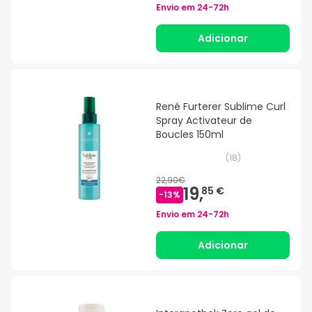
Envio em
24-72h
Adicionar
René Furterer Sublime Curl
Spray Activateur de
Boucles 150ml
(
18
)
22,90€
19,
85 €
-
13
%
Envio em
24-72h
Adicionar