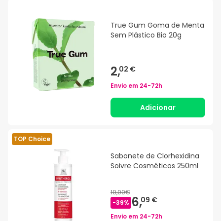
True Gum Goma de Menta
Sem Plástico Bio 20g
2,
02 €
Envio em
24-72h
Adicionar
TOP Choice
Sabonete de Clorhexidina
Soivre Cosméticos 250ml
10,00€
6,
09 €
-
39
%
Envio em
24-72h