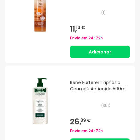
(
1
)
11,
13 €
Envio em
24-72h
Adicionar
René Furterer Triphasic
Champú Anticaída 500ml
(
351
)
26,
89 €
Envio em
24-72h