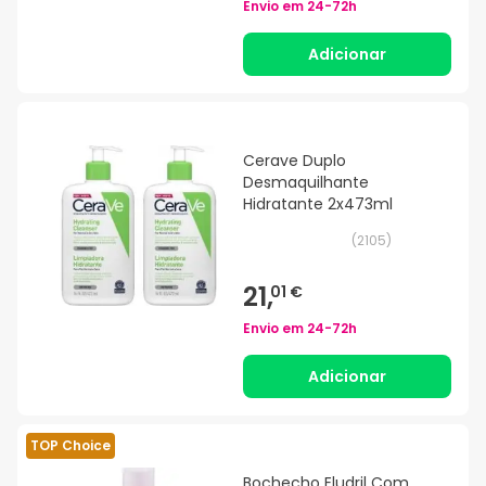
Envio em
24-72h
Adicionar
Cerave Duplo
Desmaquilhante
Hidratante 2x473ml
(
2105
)
21,
01 €
Envio em
24-72h
Adicionar
TOP Choice
Bochecho Eludril Com