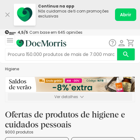
Continua na app
Nós cuidamos de ti com promoções
Abrir
exclusivas
4,5
/5
Com base em
645
opiniões
Higiene
Ver detalhes
*-8% extra, compra mínima de 72€. Válido até 16/08. Não
acumulável.
Ofertas de produtos de higiene e
cuidados pessoais
9000 produtos