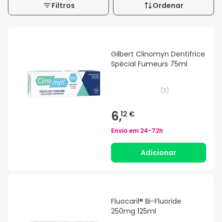
Filtros
Ordenar
Gilbert Clinomyn Dentifrice
Spécial Fumeurs 75ml
(
3
)
6,
12 €
Envio em
24-72h
Adicionar
Fluocaril® Bi-Fluoride
250mg 125ml