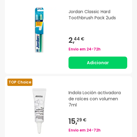
Jordan Classic Hard
Toothbrush Pack 2uds
2,
44 €
Envio em
24-72h
Adicionar
TOP Choice
Indola Loción activadora
de raíces con volumen
7ml
15,
29 €
Envio em
24-72h