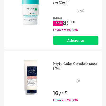
On 50ml
(
263
)
12,50€
8,
09 €
-
35
%
Envio em
24-72h
Adicionar
Phyto Color Condicionador
175ml
(
1
)
16,
29 €
Envio em
24-72h