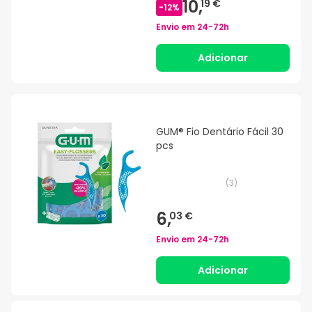
10,
19 €
-
12
%
Envio em
24-72h
Adicionar
GUM® Fio Dentário Fácil 30
pcs
(
3
)
6,
03 €
Envio em
24-72h
Adicionar