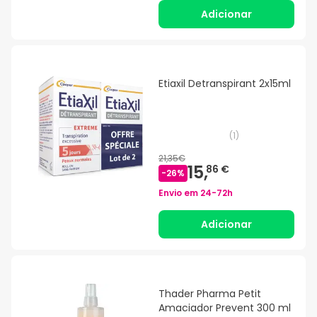
Adicionar
Etiaxil Detranspirant 2x15ml
(
1
)
21,35€
15,
86 €
-
26
%
Envio em
24-72h
Adicionar
Thader Pharma Petit
Amaciador Prevent 300 ml