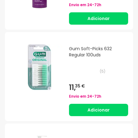
Envio em
24-72h
Adicionar
Gum Soft-Picks 632
Regular 100uds
(
5
)
11,
35 €
Envio em
24-72h
Adicionar