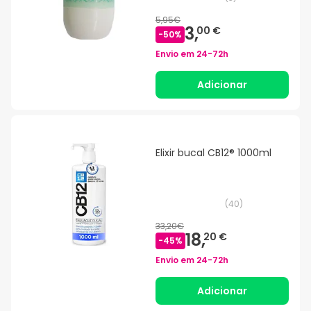
5,95€
3,
00 €
-
50
%
Envio em
24-72h
Adicionar
Elixir bucal CB12® 1000ml
(
40
)
33,20€
18,
20 €
-
45
%
Envio em
24-72h
Adicionar