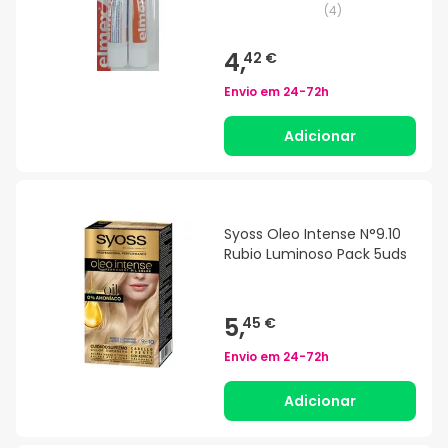
(
4
)
4,
42 €
Envio em
24-72h
Adicionar
Syoss Oleo Intense N°9.10
Rubio Luminoso Pack 5uds
5,
45 €
Envio em
24-72h
Adicionar