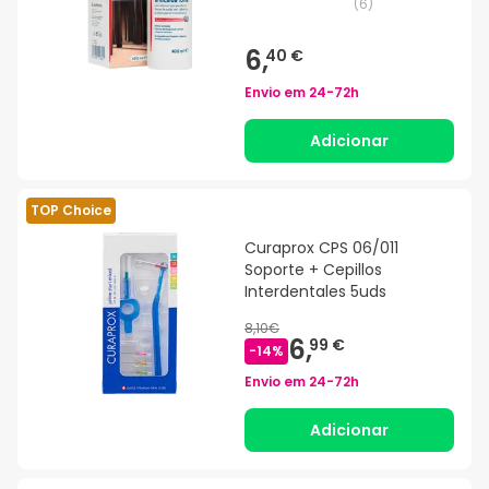
(
6
)
6,
40 €
Envio em
24-72h
Adicionar
TOP Choice
Curaprox CPS 06/011
Soporte + Cepillos
Interdentales 5uds
8,10€
6,
99 €
-
14
%
Envio em
24-72h
Adicionar