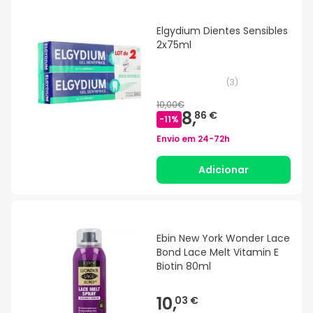
Elgydium Dientes Sensibles
2x75ml
(
3
)
10,00€
8,
86 €
-
11
%
Envio em
24-72h
Adicionar
Ebin New York Wonder Lace
Bond Lace Melt Vitamin E
Biotin 80ml
10,
03 €