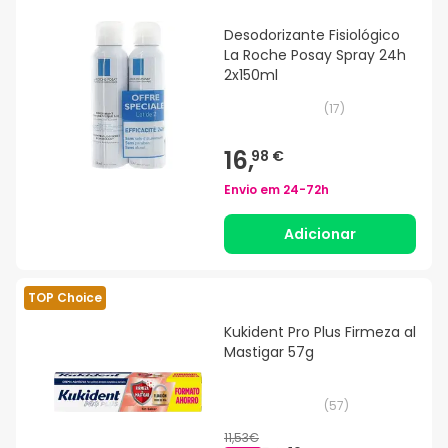
Desodorizante Fisiológico
La Roche Posay Spray 24h
2x150ml
(
17
)
16,
98 €
Envio em
24-72h
Adicionar
TOP Choice
Kukident Pro Plus Firmeza al
Mastigar 57g
(
57
)
11,53€