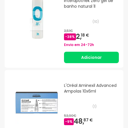
Interapothek Zero gel de
banho natural 1l
(
10
)
3,51€
2,
18 €
-
38
%
Envio em
24-72h
Adicionar
L'Oréal Aminexil Advanced
Ampolas 10x6ml
(
1
)
53,90€
48,
87 €
-
9
%