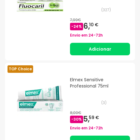
(
327
)
7,99€
6,
10 €
-
24
%
Envio em
24-72h
Adicionar
TOP Choice
Elmex Sensitive
Professional 75ml
(
3
)
8,00€
5,
59 €
-
30
%
Envio em
24-72h