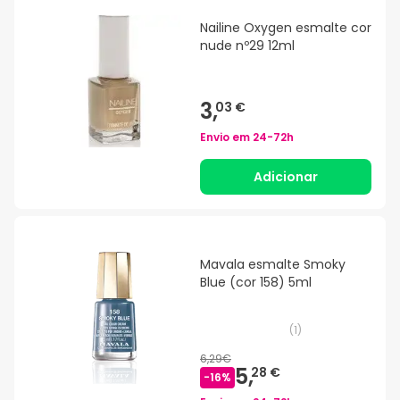
Nailine Oxygen esmalte cor
nude nº29 12ml
3,
03 €
Envio em
24-72h
Adicionar
Mavala esmalte Smoky
Blue (cor 158) 5ml
(
1
)
6,29€
5,
28 €
-
16
%