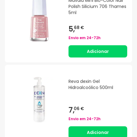
Mavala Mini Bio-Color Nail
Polish Silicium 706 Thames
5ml
5,
68 €
Envio em
24-72h
Adicionar
Reva dexin Gel
Hidroalcoólico 500ml
7,
06 €
Envio em
24-72h
Adicionar