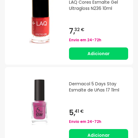
LAQ Cores Esmalte Gel
Ultragloss N236 10ml
7,
32 €
Envio em
24-72h
Adicionar
Dermacol 5 Days Stay
Esmalte de Uñas 17 11ml
5,
41 €
Envio em
24-72h
Adicionar