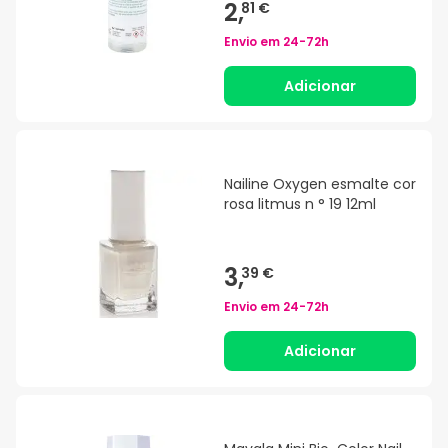
2,
81 €
Envio em
24-72h
Adicionar
Nailine Oxygen esmalte cor
rosa litmus n ° 19 12ml
3,
39 €
Envio em
24-72h
Adicionar