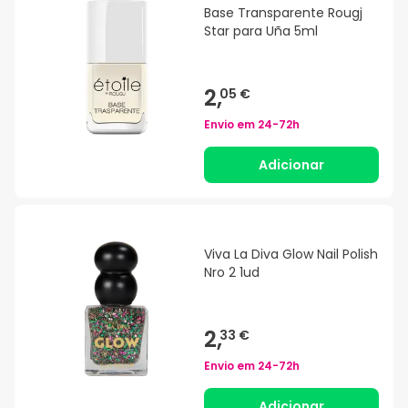
Base Transparente Rougj
Star para Uña 5ml
2,
05 €
Envio em
24-72h
Adicionar
Viva La Diva Glow Nail Polish
Nro 2 1ud
2,
33 €
Envio em
24-72h
Adicionar