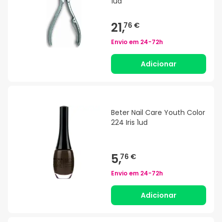
1ud
21,
76 €
Envio em
24-72h
Adicionar
Beter Nail Care Youth Color
224 Iris 1ud
5,
76 €
Envio em
24-72h
Adicionar