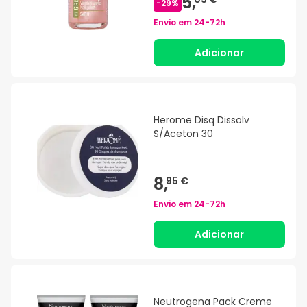
5,
-
29
%
Envio em
24-72h
Adicionar
Herome Disq Dissolv
S/Aceton 30
8,
95 €
Envio em
24-72h
Adicionar
Neutrogena Pack Creme