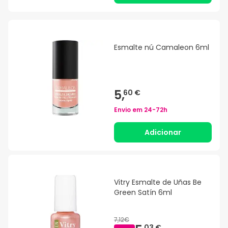
Esmalte nú Camaleon 6ml
5,
60 €
Envio em
24-72h
Adicionar
Vitry Esmalte de Uñas Be
Green Satín 6ml
7,12€
03 €