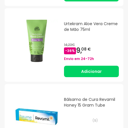
Urtekram Aloe Vera Creme
de Mão 75ml
14,23€
9,
08 €
-
36
%
Envio em
24-72h
Adicionar
Bálsamo de Cura Revamil
Honey 15 Gram Tube
(
9
)