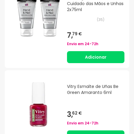
Cuidado das Mãos e Unhas
2x75ml
(
35
)
7,
79 €
Envio em
24-72h
Adicionar
Vitry Esmalte de Uñas Be
Green Amaranto 6ml
3,
62 €
Envio em
24-72h