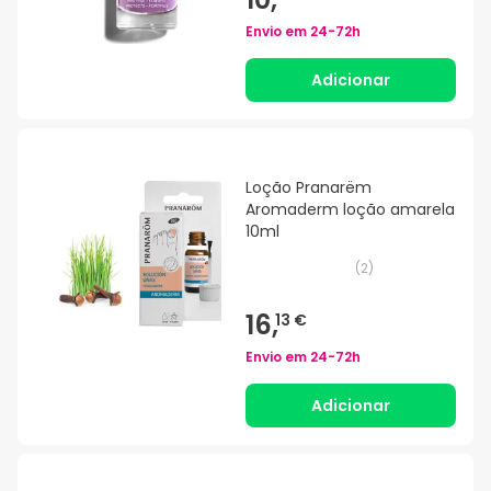
Envio em
24-72h
Adicionar
Loção Pranarëm
Aromaderm loção amarela
10ml
(
2
)
16,
13 €
Envio em
24-72h
Adicionar