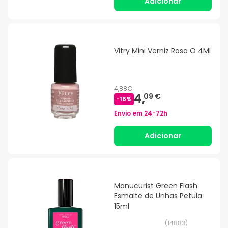
Adicionar
Vitry Mini Verniz Rosa O 4Ml
4,88€
4,
09 €
-
16
%
Envio em
24-72h
Adicionar
Manucurist Green Flash
Esmalte de Unhas Petula
15ml
(
14883
)