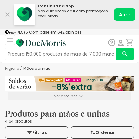
Continua na app
Nós cuidamos de ti com promoções
Abrir
exclusivas
4,5
/5
Com base em
642
opiniões
Higiene
/
Mãos e unhas
Ver detalhes
*-8% extra, compra mínima de 72€. Válido até 16/08. Não
acumulável.
Produtos para mãos e unhas
4164 produtos
Filtros
Ordenar