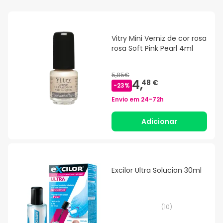
Vitry Mini Verniz de cor rosa
rosa Soft Pink Pearl 4ml
5,85€
4,
48 €
-
23
%
Envio em
24-72h
Adicionar
Excilor Ultra Solucion 30ml
(
10
)