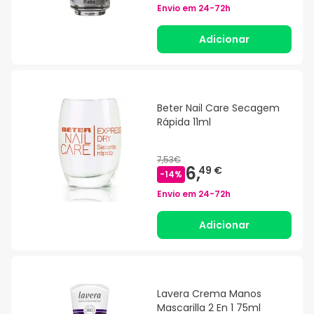
Envio em
24-72h
Adicionar
Beter Nail Care Secagem
Rápida 11ml
7,53€
6,
49 €
-
14
%
Envio em
24-72h
Adicionar
Lavera Crema Manos
Mascarilla 2 En 1 75ml