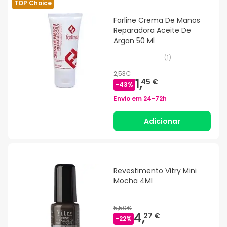
TOP Choice
Farline Crema De Manos
Reparadora Aceite De
Argan 50 Ml
(
1
)
2,53€
1,
45 €
-
43
%
Envio em
24-72h
Adicionar
Revestimento Vitry Mini
Mocha 4Ml
5,50€
4,
27 €
-
22
%