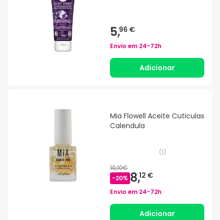
5,
96 €
Envio em
24-72h
Adicionar
Mia Flowell Aceite Cuticulas
Calendula
(
1
)
10,10€
8,
12 €
-
20
%
Envio em
24-72h
Adicionar