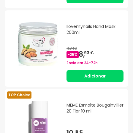
Ilovemynails Hand Mask
200ml
11,84€
8,
93 €
-
25
%
Envio em
24-72h
Adicionar
TOP Choice
MÊME Esmalte Bougainvillier
20 Flor 10 ml
10,
19 €