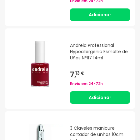
Envio em
24-72h
Adicionar
Andreia Professional
Hypoallergenic Esmalte de
Uñas Nº117 14ml
7,
13 €
Envio em
24-72h
Adicionar
3 Claveles manicure
cortador de unhas 10cm