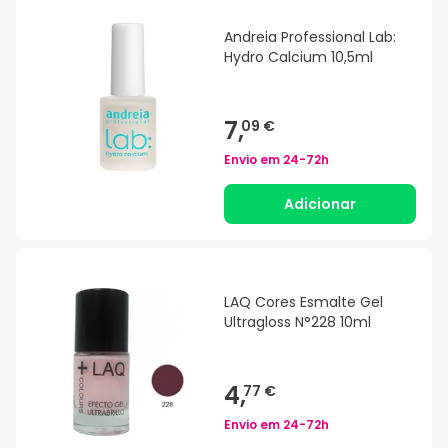
Andreia Professional Lab:
Hydro Calcium 10,5ml
7,
09 €
Envio em
24-72h
Adicionar
LAQ Cores Esmalte Gel
Ultragloss N°228 10ml
4,
77 €
Envio em
24-72h