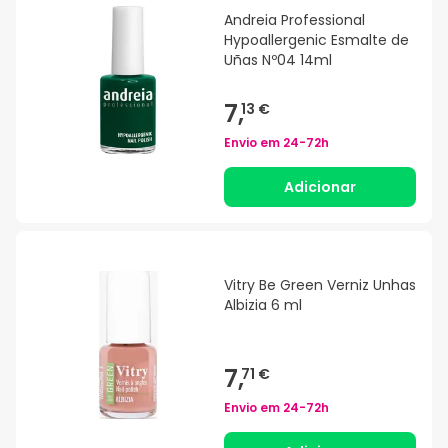
Andreia Professional
Hypoallergenic Esmalte de
Uñas Nº04 14ml
7,
13 €
Envio em
24-72h
Adicionar
Vitry Be Green Verniz Unhas
Albizia 6 ml
7,
71 €
Envio em
24-72h