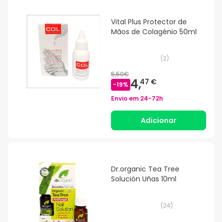
Vital Plus Protector de
Mãos de Colagénio 50ml
(
2
)
5,50€
4,
47 €
-
19
%
Envio em
24-72h
Adicionar
Dr.organic Tea Tree
Solución Uñas 10ml
(
24
)