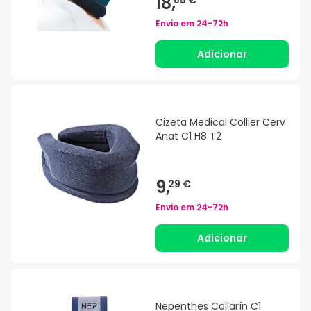
18,
65 €
Envio em
24-72h
Adicionar
Cizeta Medical Collier Cerv
Anat C1 H8 T2
9,
29 €
Envio em
24-72h
Adicionar
Nepenthes Collarín C1