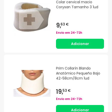
Colar cervical macio
Corysan Tamanho 3 1ud
9,
63 €
Envio em
24-72h
Adicionar
Prim Collarín Blando
Anatómico Pequeño Bajo
42-58cm/8cm 1ud
19,
53 €
Envio em
24-72h
Adicionar