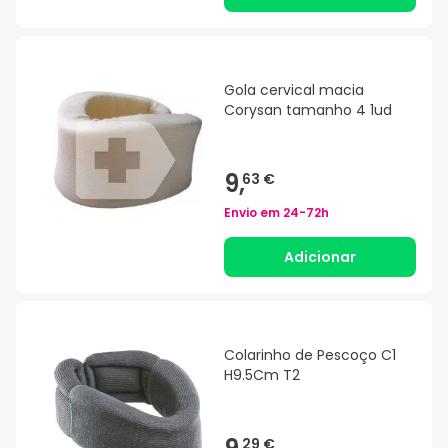
Gola cervical macia
Corysan tamanho 4 1ud
9,
63 €
Envio em
24-72h
Adicionar
Colarinho de Pescoço C1
H9.5Cm T2
29 €