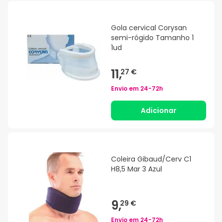
Gola cervical Corysan
semi-rógido Tamanho 1
1ud
11,
27 €
Envio em
24-72h
Adicionar
Coleira Gibaud/Cerv C1
H8,5 Mar 3 Azul
9,
29 €
Envio em
24-72h