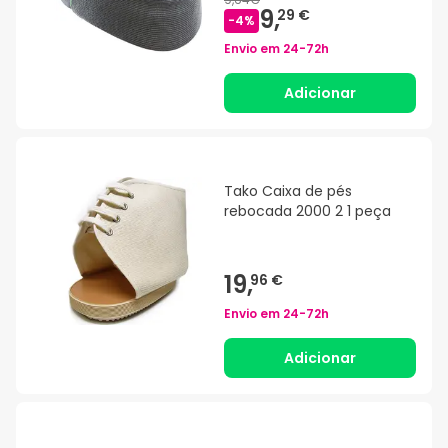
9,
29 €
-
4
%
Envio em
24-72h
Adicionar
Tako Caixa de pés
rebocada 2000 2 1 peça
19,
96 €
Envio em
24-72h
Adicionar