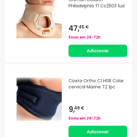
Philadelphia T1 Cc2503 1ud
47,
45 €
Envio em
24-72h
Adicionar
Cizeta Ortho C1 H08 Colar
cervical Marine T2 1pc
9,
48 €
Envio em
24-72h
Adicionar