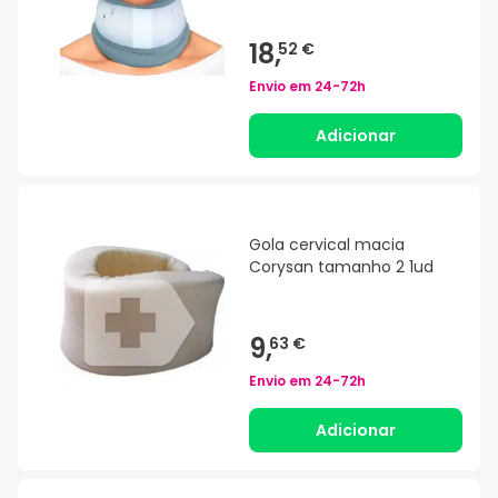
18,
52 €
Envio em
24-72h
Adicionar
Gola cervical macia
Corysan tamanho 2 1ud
9,
63 €
Envio em
24-72h
Adicionar