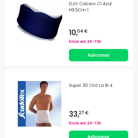
DJO Colcerv C1 Azul
H9.5Cm 1
10,
04 €
Envio em
24-72h
Adicionar
Super 30 Cint La Bi 4
33,
27 €
Envio em
24-72h
Adicionar