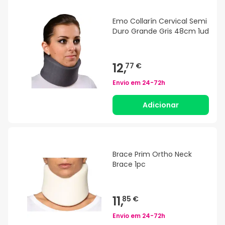
Emo Collarín Cervical Semi
Duro Grande Gris 48cm 1ud
12,
77 €
Envio em
24-72h
Adicionar
Brace Prim Ortho Neck
Brace 1pc
11,
85 €
Envio em
24-72h