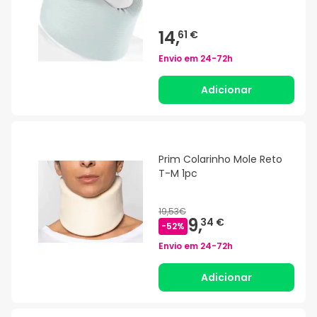
14,
61 €
Envio em
24-72h
Adicionar
Prim Colarinho Mole Reto
T-M 1pc
19,53€
9,
34 €
-
52
%
Envio em
24-72h
Adicionar