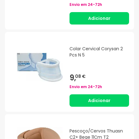
Envio em
24-72h
Adicionar
Colar Cervical Corysan 2
Pcs N 5
9,
08 €
Envio em
24-72h
Adicionar
Pescoço/Cervos Thuasn
C2+ Bege 11Cm T2