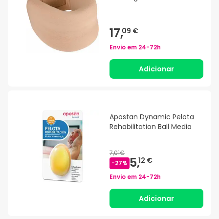
17,
09 €
Envio em
24-72h
Adicionar
Apostan Dynamic Pelota
Rehabilitation Ball Media
7,01€
5,
12 €
-
27
%
Envio em
24-72h
Adicionar