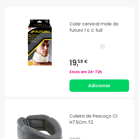
Colar cervical mole do
futuro 1 ¢ ¢ 1ud
(
1
)
19,
58 €
Envio em
24-72h
Adicionar
Coleira de Pescoço C1
H7.5Cm T2
9,64€