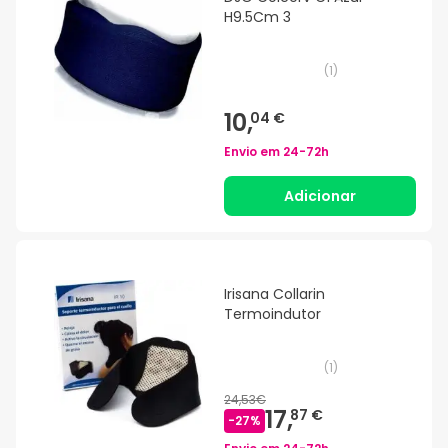
H9.5Cm 3
(
1
)
10,
04 €
Envio em
24-72h
Adicionar
Irisana Collarin
Termoindutor
(
1
)
24,53€
17,
87 €
-
27
%