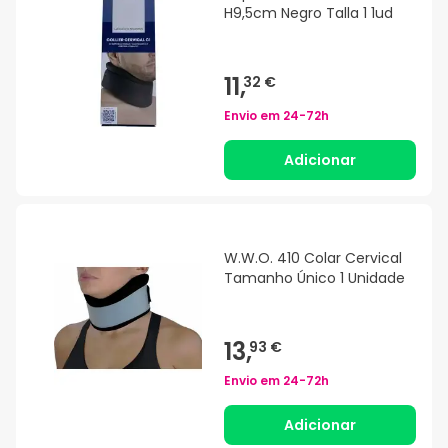
H9,5cm Negro Talla 1 1ud
11,
32 €
Envio em
24-72h
Adicionar
W.W.O. 410 Colar Cervical
Tamanho Único 1 Unidade
13,
93 €
Envio em
24-72h
Adicionar