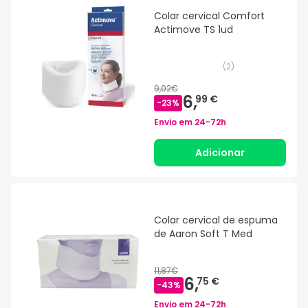
Colar cervical Comfort
Actimove TS 1ud
(
2
)
9,02€
6,
99 €
-
23
%
Envio em
24-72h
Adicionar
Colar cervical de espuma
de Aaron Soft T Med
11,87€
6,
75 €
-
43
%
Envio em
24-72h