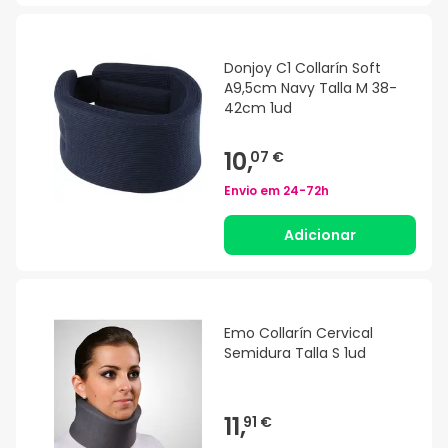
Donjoy C1 Collarín Soft
A9,5cm Navy Talla M 38-
42cm 1ud
10,
07 €
Envio em
24-72h
Adicionar
Emo Collarín Cervical
Semidura Talla S 1ud
11,
91 €