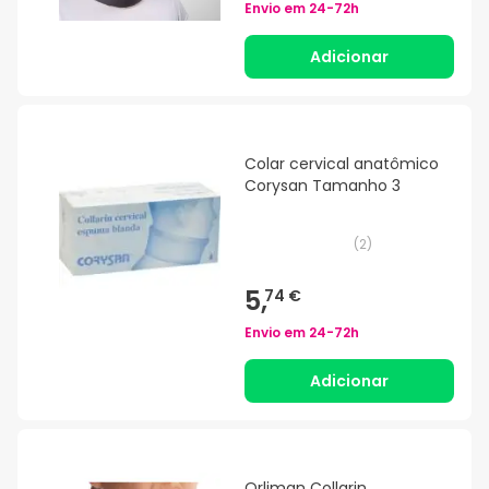
Envio em
24-72h
Adicionar
Colar cervical anatômico
Corysan Tamanho 3
(
2
)
5,
74 €
Envio em
24-72h
Adicionar
Orliman Collarin