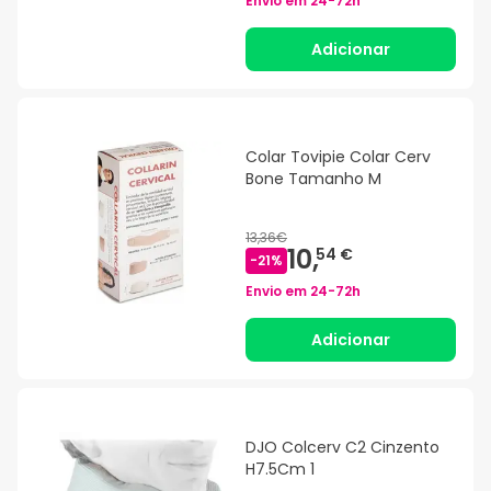
Envio em
24-72h
Adicionar
Colar Tovipie Colar Cerv
Bone Tamanho M
13,36€
10,
54 €
-
21
%
Envio em
24-72h
Adicionar
DJO Colcerv C2 Cinzento
H7.5Cm 1