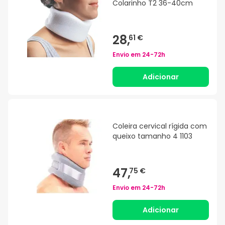
Colarinho T2 36-40cm
28,
61 €
Envio em
24-72h
Adicionar
Coleira cervical rígida com
queixo tamanho 4 1103
47,
75 €
Envio em
24-72h
Adicionar