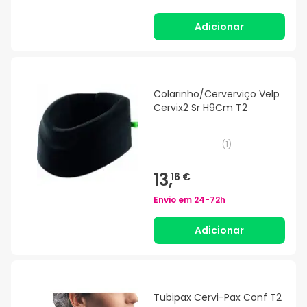
Adicionar
Colarinho/Cerverviço Velp
Cervix2 Sr H9Cm T2
(
1
)
13,
16 €
Envio em
24-72h
Adicionar
Tubipax Cervi-Pax Conf T2