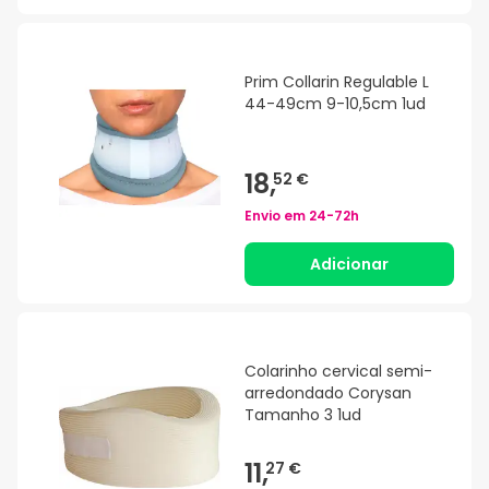
Prim Collarin Regulable L
44-49cm 9-10,5cm 1ud
18,
52 €
Envio em
24-72h
Adicionar
Colarinho cervical semi-
arredondado Corysan
Tamanho 3 1ud
11,
27 €