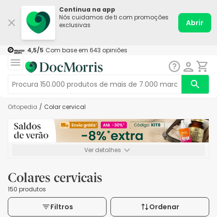
Continua na app
Nós cuidamos de ti com promoções
Abrir
exclusivas
4,5
/5
Com base em
643
opiniões
Ortopedia
/
Colar cervical
Ver detalhes
*-8% extra, compra mínima de 72€. Válido até 16/08. Não
acumulável.
Colares cervicais
150 produtos
Filtros
Ordenar