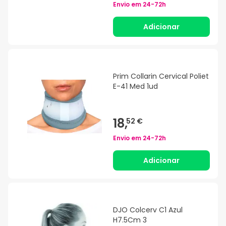
Envio em
24-72h
Adicionar
Prim Collarin Cervical Poliet
E-41 Med 1ud
18,
52 €
Envio em
24-72h
Adicionar
DJO Colcerv C1 Azul
H7.5Cm 3