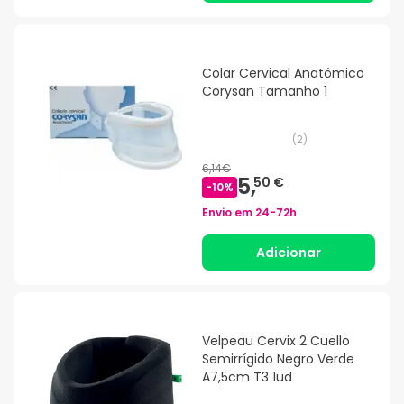
Colar Cervical Anatômico
Corysan Tamanho 1
(
2
)
6,14€
5,
50 €
-
10
%
Envio em
24-72h
Adicionar
Velpeau Cervix 2 Cuello
Semirrígido Negro Verde
A7,5cm T3 1ud