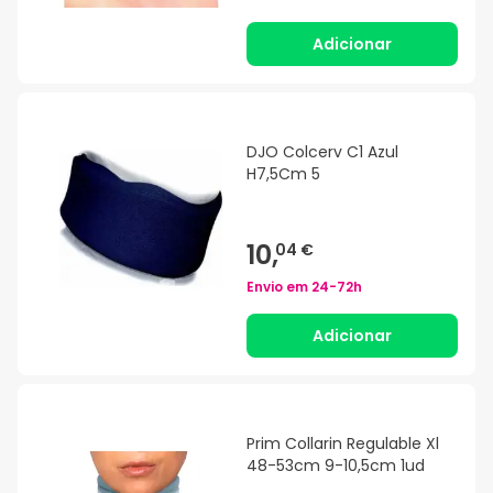
Adicionar
DJO Colcerv C1 Azul
H7,5Cm 5
10,
04 €
Envio em
24-72h
Adicionar
Prim Collarin Regulable Xl
48-53cm 9-10,5cm 1ud