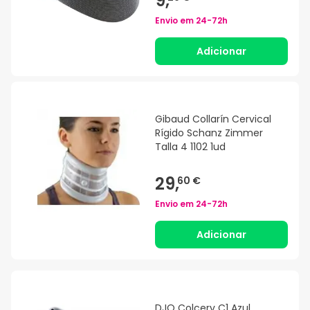
9,
Envio em
24-72h
Adicionar
Gibaud Collarín Cervical
Rígido Schanz Zimmer
Talla 4 1102 1ud
29,
60 €
Envio em
24-72h
Adicionar
DJO Colcerv C1 Azul