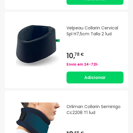
Velpeau Collarin Cervical
Spl H7,5cm Talla 2 1ud
10,
78 €
Envio em
24-72h
Adicionar
Orliman Collarin Semirrigo
Cc2208 T1 1ud