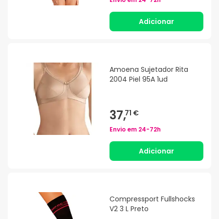
Adicionar
Amoena Sujetador Rita
2004 Piel 95A 1ud
37,
71 €
Envio em
24-72h
Adicionar
Compressport Fullshocks
V2 3 L Preto