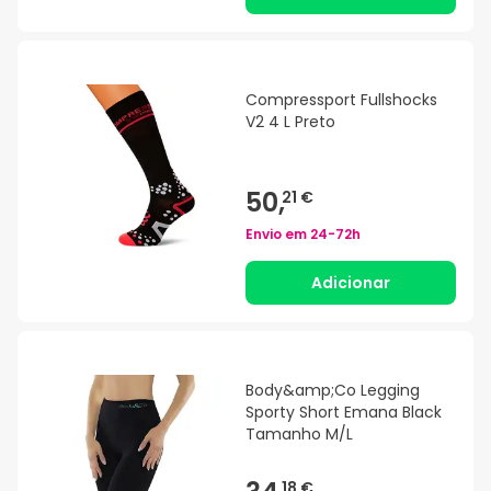
Compressport Fullshocks
V2 4 L Preto
50,
21 €
Envio em
24-72h
Adicionar
Body&amp;Co Legging
Sporty Short Emana Black
Tamanho M/L
18 €