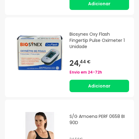
Adicionar
Biosynex Oxy Flash
Fingertip Pulse Oximeter 1
Unidade
24,
44 €
Envio em
24-72h
Adicionar
S/G Amoena PERF 0658 BI
90D