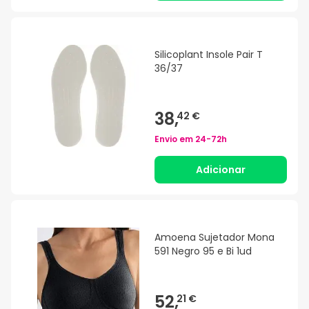
Silicoplant Insole Pair T
36/37
38,
42 €
Envio em
24-72h
Adicionar
Amoena Sujetador Mona
591 Negro 95 e Bi 1ud
52,
21 €