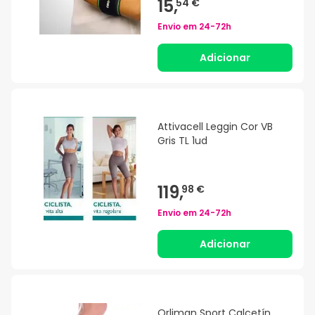
15,
54 €
Envio em
24-72h
Adicionar
Attivacell Leggin Cor VB
Gris TL 1ud
119,
98 €
Envio em
24-72h
Adicionar
Orliman Sport Calcetín