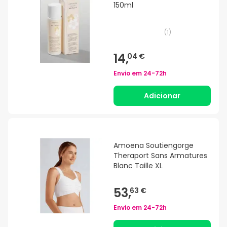
150ml
(
1
)
14,
04 €
Envio em
24-72h
Adicionar
Amoena Soutiengorge
Theraport Sans Armatures
Blanc Taille XL
53,
63 €
Envio em
24-72h