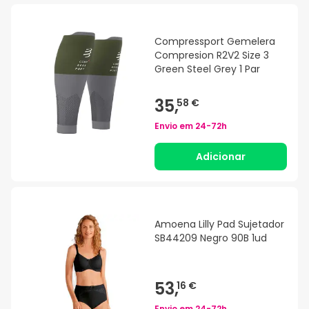
Compressport Gemelera
Compresion R2V2 Size 3
Green Steel Grey 1 Par
35,
58 €
Envio em
24-72h
Adicionar
Amoena Lilly Pad Sujetador
SB44209 Negro 90B 1ud
53,
16 €
Envio em
24-72h