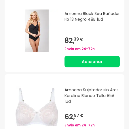
Amoena Black Sea Bañador
Fb 13 Negro 48B 1ud
82,
39 €
Envio em
24-72h
Adicionar
Amoena Sujetador sin Aros
Karolina Blanco Talla 85A
1ud
62,
87 €
Envio em
24-72h