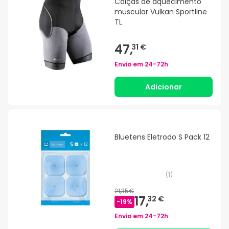
Calças de aquecimento
muscular Vulkan Sportline
TL
47,
31 €
Envio em
24-72h
Adicionar
Bluetens Eletrodo S Pack 12
(
1
)
21,35€
17,
32 €
-
19
%
Envio em
24-72h