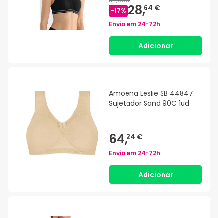
34,56€
28,
64 €
-
17
%
Envio em
24-72h
Adicionar
Amoena Leslie SB 44847
Sujetador Sand 90C 1ud
64,
24 €
Envio em
24-72h
Adicionar