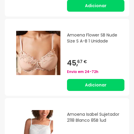
Adicionar
Amoena Flower SB Nude
Size S A-B 1 Unidade
45,
67 €
Envio em
24-72h
Adicionar
Amoena Isabel Sujetador
2118 Blanco 85B 1ud