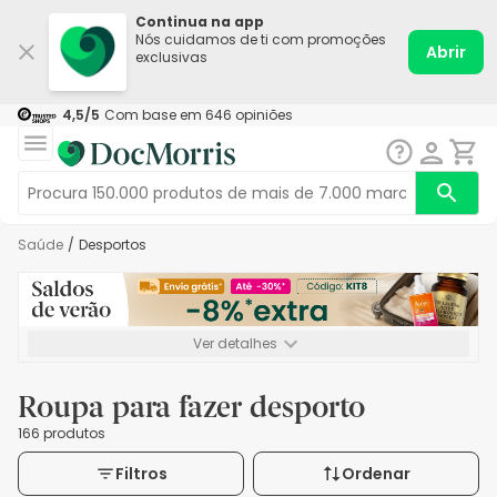
Continua na app
Nós cuidamos de ti com promoções
Abrir
exclusivas
4,5
/5
Com base em
646
opiniões
Saúde
/
Desportos
Ver detalhes
*-8% extra, compra mínima de 72€. Válido até 16/08. Não
acumulável.
Roupa para fazer desporto
166 produtos
Filtros
Ordenar