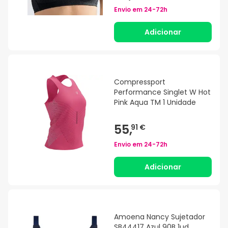
Envio em
24-72h
Adicionar
Compressport
Performance Singlet W Hot
Pink Aqua TM 1 Unidade
55,
91 €
Envio em
24-72h
Adicionar
Amoena Nancy Sujetador
SB44417 Azul 90B 1ud