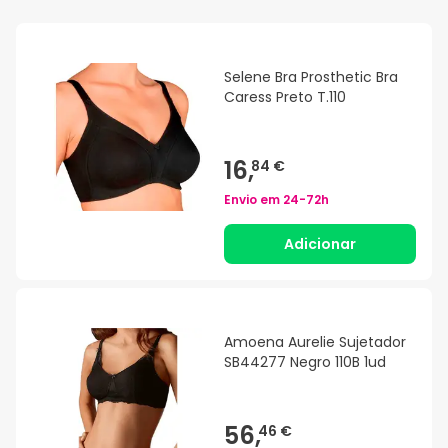
Selene Bra Prosthetic Bra
Caress Preto T.110
16,
84 €
Envio em
24-72h
Adicionar
Amoena Aurelie Sujetador
SB44277 Negro 110B 1ud
56,
46 €