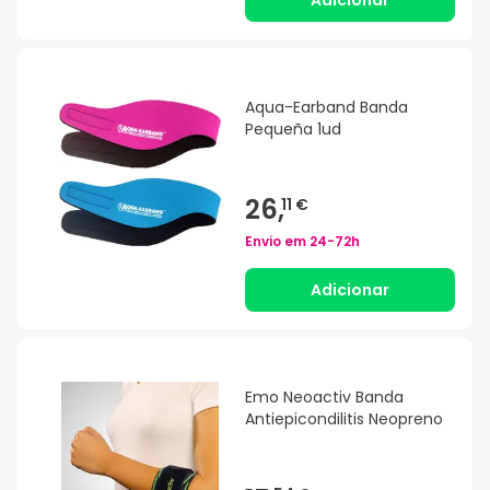
Adicionar
Aqua-Earband Banda
Pequeña 1ud
26,
11 €
Envio em
24-72h
Adicionar
Emo Neoactiv Banda
Antiepicondilitis Neopreno