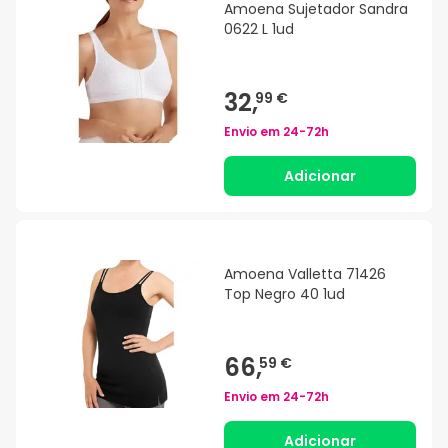
Amoena Sujetador Sandra
0622 L 1ud
32,
99 €
Envio em
24-72h
Adicionar
Amoena Valletta 71426
Top Negro 40 1ud
66,
59 €
Envio em
24-72h
Adicionar