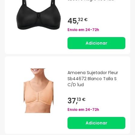
45,
32 €
Envio em
24-72h
Adicionar
Amoena Sujetador Fleur
Sb44672 Blanco Talla S
C/D 1ud
37,
13 €
Envio em
24-72h
Adicionar