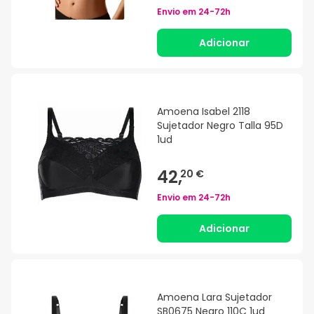
Envio em
24-72h
Adicionar
Amoena Isabel 2118
Sujetador Negro Talla 95D
1ud
42,
20 €
Envio em
24-72h
Adicionar
Amoena Lara Sujetador
SB0675 Negro 110C 1ud