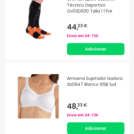
Técnico Deportivo
Ov02D500 Talla 1 1 Par
44,
23 €
Envio em
24-72h
Adicionar
Amoena Sujetador Isadora
Sb0947 Blanco 105B 1ud
48,
33 €
Envio em
24-72h
Adicionar