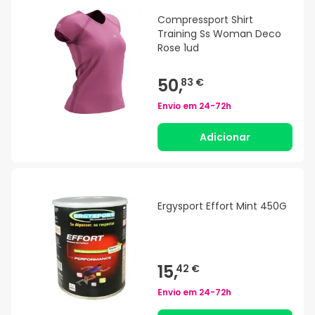
Compressport Shirt
Training Ss Woman Deco
Rose 1ud
50,
83 €
Envio em
24-72h
Adicionar
Ergysport Effort Mint 450G
15,
42 €
Envio em
24-72h