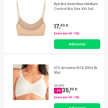
Bye Bra Seamless Medium
Control Bra Size XXL 1ud
17,
40 €
Envio em
24-72h
Adicionar
S/G Amoena RITA 2004 BL
95A
36,49€
35,
89 €
-
2
%
Envio em
24-72h