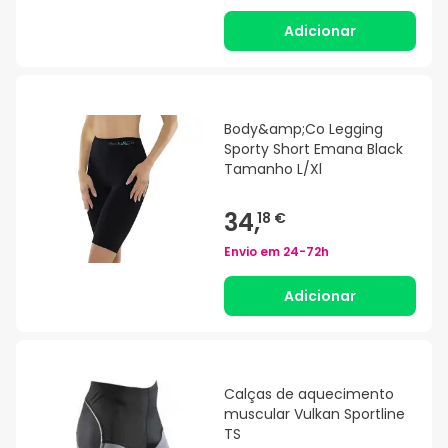
Adicionar
Body&amp;Co Legging
Sporty Short Emana Black
Tamanho L/Xl
34,
18 €
Envio em
24-72h
Adicionar
Calças de aquecimento
muscular Vulkan Sportline
TS