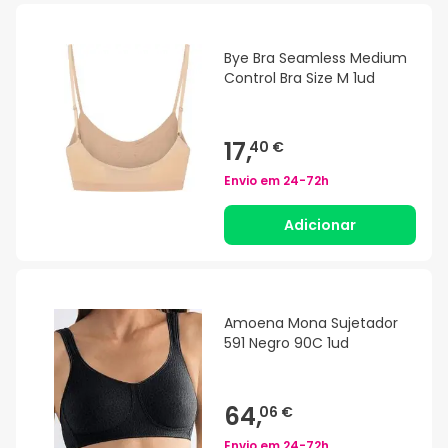
Bye Bra Seamless Medium
Control Bra Size M 1ud
17,
40 €
Envio em
24-72h
Adicionar
Amoena Mona Sujetador
591 Negro 90C 1ud
64,
06 €
Envio em
24-72h