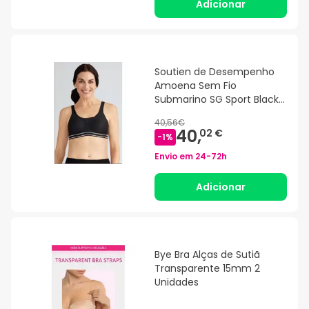
Adicionar
Soutien de Desempenho
Amoena Sem Fio
Submarino SG Sport Black
Size 110C
40,56€
40,
02 €
-
1
%
Envio em
24-72h
Adicionar
Bye Bra Alças de Sutiã
Transparente 15mm 2
Unidades