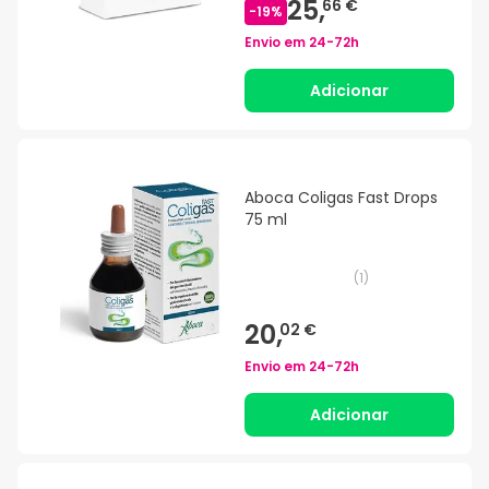
25,
66 €
-
19
%
Envio em
24-72h
Adicionar
Aboca Coligas Fast Drops
75 ml
(
1
)
20,
02 €
Envio em
24-72h
Adicionar