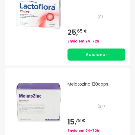
(
9
)
25,
65 €
Envio em
24-72h
Adicionar
Melatozinc 120caps
(
27
)
15,
78 €
Envio em
24-72h