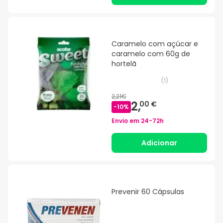
Caramelo com açúcar e
caramelo com 60g de
hortelã
(
1
)
2,21€
2,
00 €
-
10
%
Envio em
24-72h
Adicionar
Prevenir 60 Cápsulas