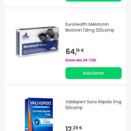
EuroHealth Melatonin
Biotonin 1.9mg 120comp
64,
16 €
Envio em
24-72h
Adicionar
Valdispert Sono Rápido 1mg
50comp
12,
29 €