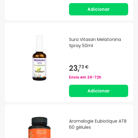
Adicionar
Sura Vitasan Melatonina
Spray 50ml
23,
73 €
Envio em
24-72h
Adicionar
Aromalogie Eubiotique ATB
60 gélules