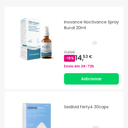
Inovance Noctivance Spray
Bucal 20ml
(
1
)
17,00€
14,
53 €
-
15
%
Envio em
24-72h
Adicionar
Seidivid Ferty4 30caps
(
19
)