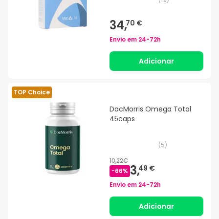
34,
70 €
Envio em
24-72h
Adicionar
TOP Choice
DocMorris Omega Total
45caps
(
5
)
10,22€
3,
49 €
-
66
%
Envio em
24-72h
Adicionar