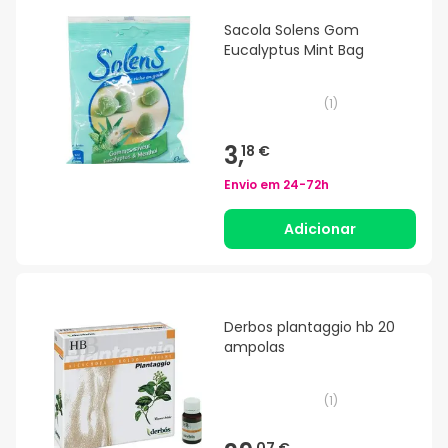
Sacola Solens Gom
Eucalyptus Mint Bag
(
1
)
3,
18 €
Envio em
24-72h
Adicionar
Derbos plantaggio hb 20
ampolas
(
1
)