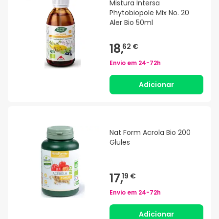
Mistura Intersa
Phytobiopole Mix No. 20
Aler Bio 50ml
18,
62 €
Envio em
24-72h
Adicionar
Nat Form Acrola Bio 200
Glules
17,
19 €
Envio em
24-72h
Adicionar