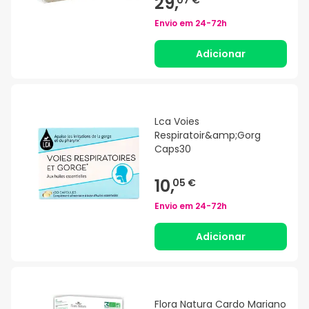
29,
07 €
Envio em
24-72h
Adicionar
Lca Voies
Respiratoir&amp;Gorg
Caps30
10,
05 €
Envio em
24-72h
Adicionar
Flora Natura Cardo Mariano