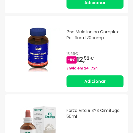
Adicionar
Gsn Melatonina Complex
Pasiflora 120comp
13,65€
12,
52 €
-
8
%
Envio em
24-72h
Adicionar
Forza Vitale SYS Cimífuga
50ml