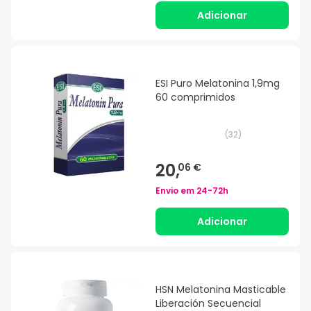
Adicionar
ESI Puro Melatonina 1,9mg
60 comprimidos
(
32
)
20,
06 €
Envio em
24-72h
Adicionar
HSN Melatonina Masticable
Liberación Secuencial