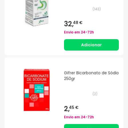
(
143
)
32,
48 €
Envio em
24-72h
Adicionar
Gifrer Bicarbonato de Sódio
250gr
(
2
)
2,
45 €
Envio em
24-72h