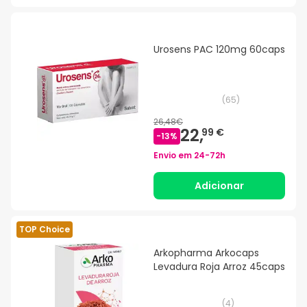
Urosens PAC 120mg 60caps
(
65
)
26,48€
22,
99 €
-
13
%
Envio em
24-72h
Adicionar
TOP Choice
Arkopharma Arkocaps
Levadura Roja Arroz 45caps
(
4
)