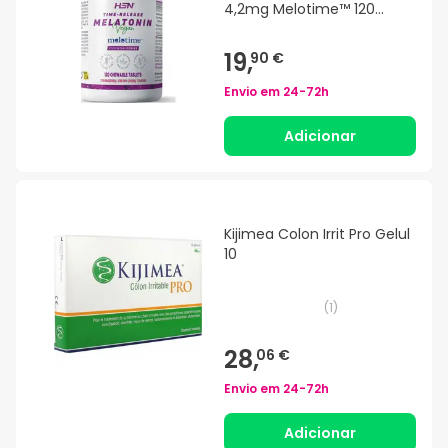
4,2mg Melotime™ 120
Tabletas Masticables
19,
90 €
Envio em
24-72h
Adicionar
Kijimea Colon Irrit Pro Gelul
10
(
1
)
28,
06 €
Envio em
24-72h
Adicionar