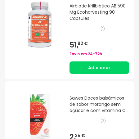
Airbiotic Krillbiótico AB 590
Mg Ecoharvesting 90
Capsules
(
1
)
51,
82 €
Envio em
24-72h
Adicionar
Sawes Doces balsâmicos
de sabor morango sem
açúcar e com vitamina C
numa embalagem blister
(
3
)
22g
2,
35 €