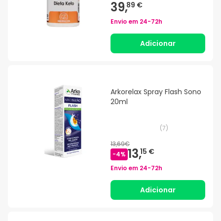
39,
89 €
Envio em
24-72h
Adicionar
Arkorelax Spray Flash Sono
20ml
(
7
)
13,69€
13,
15 €
-
4
%
Envio em
24-72h
Adicionar