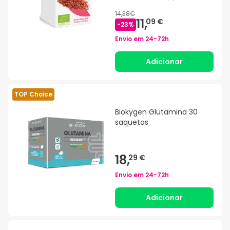
14,38€
11,
09 €
-
23
%
Envio em
24-72h
Adicionar
TOP Choice
Biokygen Glutamina 30
saquetas
18,
29 €
Envio em
24-72h
Adicionar