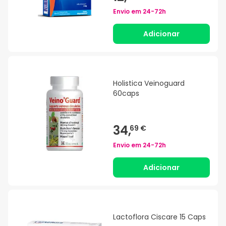
Envio em
24-72h
Adicionar
Holistica Veinoguard
60caps
34,
69 €
Envio em
24-72h
Adicionar
Lactoflora Ciscare 15 Caps