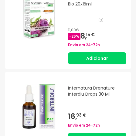
Bio 20x15ml
(
3
)
11,00€
8,
15 €
-
26
%
Envio em
24-72h
Adicionar
Internatura Drenature
Interdiu Drops 30 Ml
16,
93 €
Envio em
24-72h