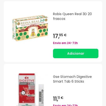
Robis Queen Real 3D 20
frascos
17,
95 €
Envio em
24-72h
Adicionar
Gse Stomach Digestive
Smart Tab 6 Sticks
11,
11 €
Envio em
24-72h