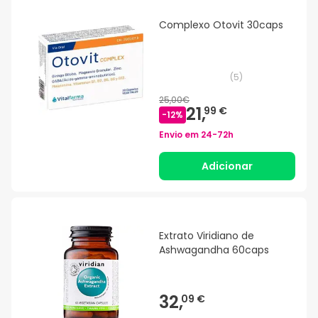
Complexo Otovit 30caps
(
5
)
25,00€
21,
99 €
-
12
%
Envio em
24-72h
Adicionar
Extrato Viridiano de
Ashwagandha 60caps
32,
09 €