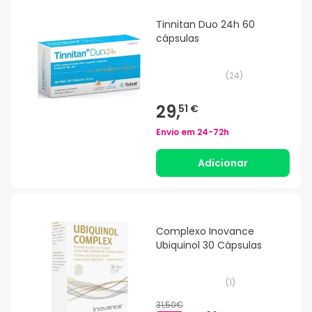
Tinnitan Duo 24h 60
cápsulas
(
24
)
29,
51 €
Envio em
24-72h
Adicionar
Complexo Inovance
Ubiquinol 30 Cápsulas
(
1
)
31,50€