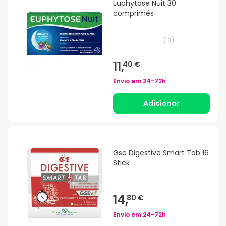
Euphytose Nuit 30
comprimés
(
13
)
11,
40 €
Envio em
24-72h
Adicionar
Gse Digestive Smart Tab 16
Stick
14,
80 €
Envio em
24-72h