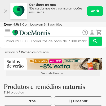
Continua na app
Nós cuidamos de ti com promoções
Abrir
exclusivas
4,5
/5
Com base em
643
opiniões
Ervanária
/
Remédios naturais
Ver detalhes
*-8% extra, compra mínima de 72€. Válido até 16/08. Não
acumulável.
Produtos e remédios naturais
3124 produtos
Filtros
Ordenar