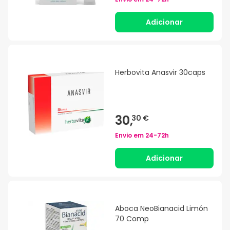
Adicionar
Herbovita Anasvir 30caps
30,
30 €
Envio em
24-72h
Adicionar
Aboca NeoBianacid Limón
70 Comp