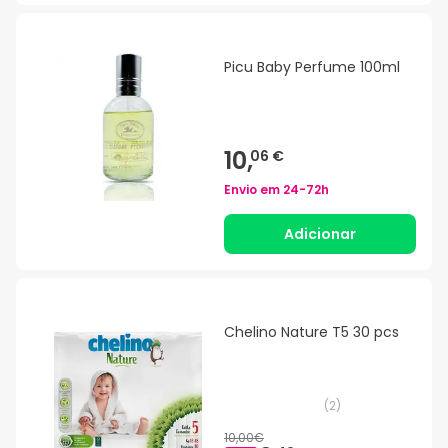
Picu Baby Perfume 100ml
10,
06 €
Envio em
24-72h
Adicionar
Chelino Nature T5 30 pcs
(
2
)
10,00€