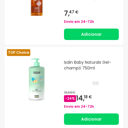
7,
47 €
Envio em
24-72h
Adicionar
TOP Choice
Isdin Baby Naturals Gel-
champô 750ml
(
12
)
18,55€
14,
18 €
-
24
%
Envio em
24-72h
Adicionar