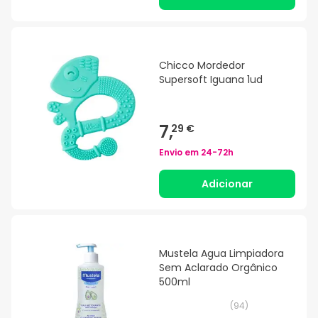
Chicco Mordedor
Supersoft Iguana 1ud
7,
29 €
Envio em
24-72h
Adicionar
Mustela Agua Limpiadora
Sem Aclarado Orgânico
500ml
(
94
)