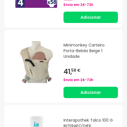
Envio em
24-72h
Adicionar
Minimonkey Carteiro
Porta-Bebés Beige 1
Unidade
41,
58 €
Envio em
24-72h
Adicionar
Interapothek Talco 100 G
INTERAPOTHEK,