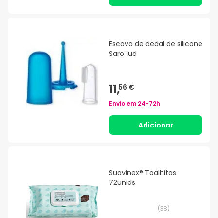
Escova de dedal de silicone
Saro 1ud
11,
56 €
Envio em
24-72h
Adicionar
Suavinex® Toalhitas
72unids
(
38
)