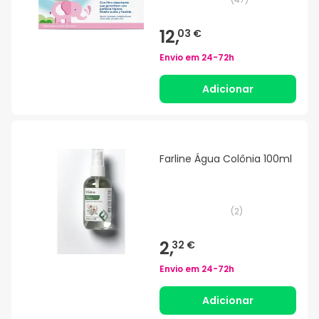
12,
03 €
Envio em
24-72h
Adicionar
Farline Água Colônia 100ml
(
2
)
2,
32 €
Envio em
24-72h
Adicionar