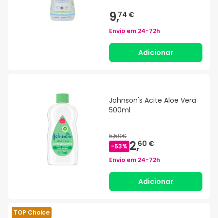
9,
74 €
Envio em
24-72h
Adicionar
Johnson's Acite Aloe Vera
500ml
5,59€
2,
60 €
-
53
%
Envio em
24-72h
Adicionar
TOP Choice