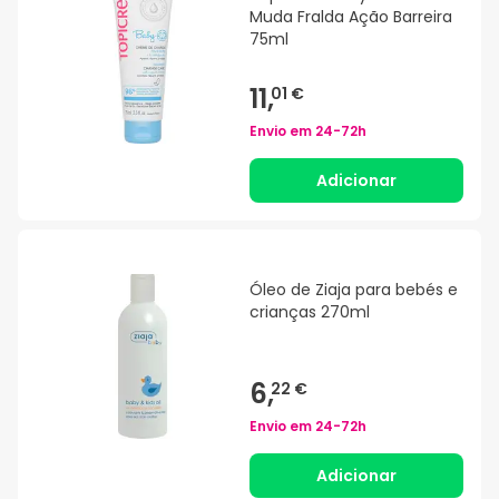
Muda Fralda Ação Barreira
75ml
11,
01 €
Envio em
24-72h
Adicionar
Óleo de Ziaja para bebés e
crianças 270ml
6,
22 €
Envio em
24-72h
Adicionar