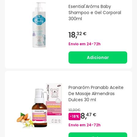
Esential'Arôms Baby
Shampoo e Gel Corporal
300ml
18,
32 €
Envio em
24-72h
Adicionar
Pranarôm Pranabb Aceite
De Masaje Almendras
Dulces 30 ml
10,30€
8,
47 €
-
18
%
Envio em
24-72h