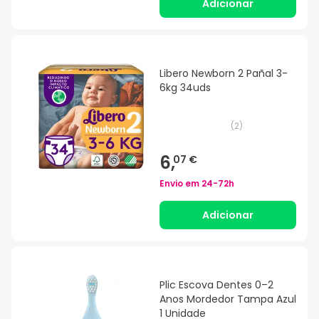
Adicionar
Libero Newborn 2 Pañal 3-
6kg 34uds
(
2
)
6,
07 €
Envio em
24-72h
Adicionar
Plic Escova Dentes 0–2
Anos Mordedor Tampa Azul
1 Unidade