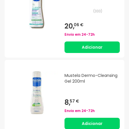
(
333
)
20,
06 €
Envio em
24-72h
Adicionar
Mustela Dermo-Cleansing
Gel 200ml
8,
57 €
Envio em
24-72h
Adicionar