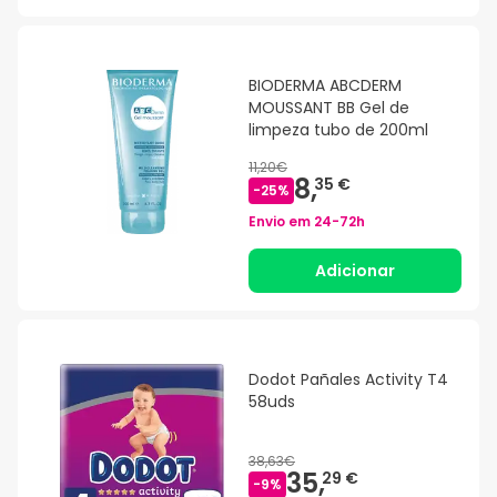
BIODERMA ABCDERM
MOUSSANT BB Gel de
limpeza tubo de 200ml
11,20€
8,
35 €
-
25
%
Envio em
24-72h
Adicionar
Dodot Pañales Activity T4
58uds
38,63€
35,
29 €
-
9
%