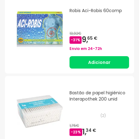
Robis Aci-Robis 60comp
13,92€
9,
65 €
-
31
%
Envio em
24-72h
Adicionar
Bastão de papel higiénico
Interapothek 200 unid
(
2
)
1,75€
1,
34 €
-
23
%