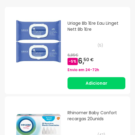
Uriage Bb 1Ere Eau Linget
Nett Bb 1Ere
(
5
)
6,85€
6,
50 €
-
5
%
Envio em
24-72h
Adicionar
Rhinomer Baby Confort
recargas 20unids
(
47
)