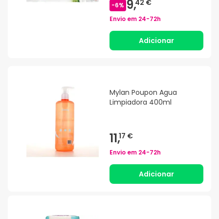
9,
42 €
-
6
%
Envio em
24-72h
Adicionar
Mylan Poupon Agua
Limpiadora 400ml
11,
17 €
Envio em
24-72h
Adicionar