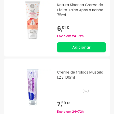
Natura Siberica Creme de
Efeito Talco Após o Banho
75ml
6,
01 €
Envio em
24-72h
Adicionar
Creme de fraldas Mustela
1.2.3 100ml
(
67
)
7,
59 €
Envio em
24-72h