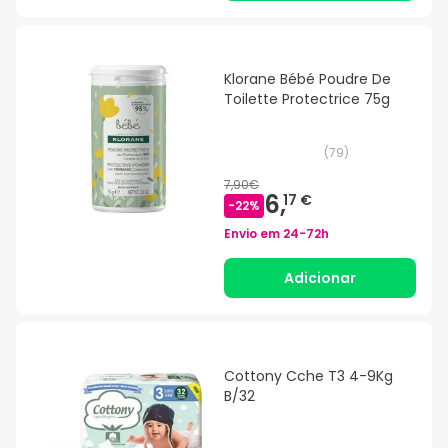
Klorane Bébé Poudre De
Toilette Protectrice 75g
(
79
)
7,90€
6,
17 €
-
22
%
Envio em
24-72h
Adicionar
Cottony Cche T3 4-9Kg
B/32