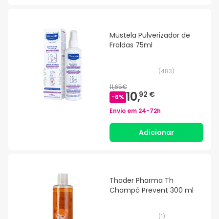
Mustela Pulverizador de
Fraldas 75ml
(
483
)
11,65€
10,
92 €
-
6
%
Envio em
24-72h
Adicionar
Thader Pharma Th
Champô Prevent 300 ml
(
1
)