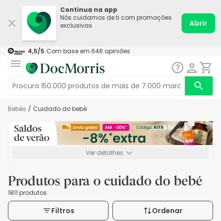
Continua na app
Nós cuidamos de ti com promoções
Abrir
exclusivas
4,5
/5
Com base em
646
opiniões
Bebés
/
Cuidado do bebé
Ver detalhes
*-8% extra, compra mínima de 72€. Válido até 16/08. Não
acumulável.
Produtos para o cuidado do bebé
1811 produtos
Filtros
Ordenar