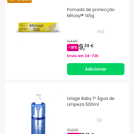
Pomada de protecção
Mitosyl® 145g
(
63
)
11,44€
9,
39 €
-
18
%
Envio em
24-72h
Adicionar
Uriage Baby 1ª Água de
Limpeza 500ml
(
5
)
19,63€