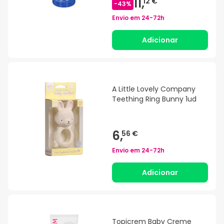
11,
12 €
-
43
%
Envio em
24-72h
Adicionar
A Little Lovely Company
Teething Ring Bunny 1ud
6,
56 €
Envio em
24-72h
Adicionar
Topicrem Baby Creme