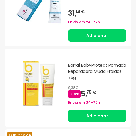
31,
14 €
Envio em
24-72h
Adicionar
Barral BabyProtect Pomada
Reparadora Muda Fraldas
75g
9,38€
5,
75 €
-
39
%
Envio em
24-72h
Adicionar
TOP Choice