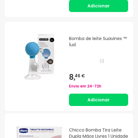
Adicionar
Bomba de leite Suavinex ™
1ud
(
1
)
8,
46 €
Envio em
24-72h
Adicionar
Chicco Bomba Tira Leite
Dupla Mãos Livres 1 Unidade