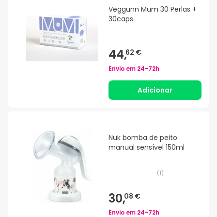
Veggunn Mum 30 Perlas +
30caps
44,
62 €
Envio em
24-72h
Adicionar
Nuk bomba de peito
manual sensível 150ml
(
1
)
30,
08 €
Envio em
24-72h