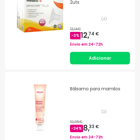
2uts
(
4
)
13,14€
12,
74 €
-
3
%
Envio em
24-72h
Adicionar
Bálsamo para mamilos
(
3
)
10,95€
8,
33 €
-
24
%
Envio em
24-72h