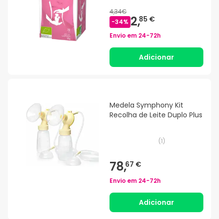
4,34€
2,
85 €
-
34
%
Envio em
24-72h
Adicionar
Medela Symphony Kit
Recolha de Leite Duplo Plus
(
1
)
78,
67 €
Envio em
24-72h
Adicionar