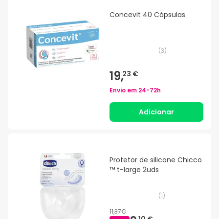
Concevit 40 Cápsulas
(
3
)
19,
23 €
Envio em
24-72h
Adicionar
Protetor de silicone Chicco
™ t-large 2uds
(
1
)
11,37€