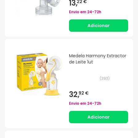
13,
22 €
Envio em
24-72h
Adicionar
Medela Harmony Extractor
de Leite 1ut
(
393
)
32,
92 €
Envio em
24-72h
Adicionar