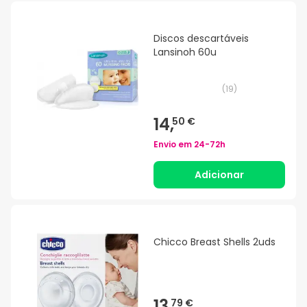
Discos descartáveis
Lansinoh 60u
(
19
)
14,
50 €
Envio em
24-72h
Adicionar
Chicco Breast Shells 2uds
13,
79 €