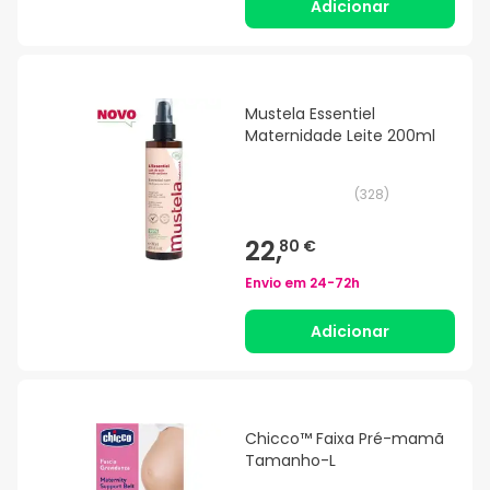
Adicionar
Mustela Essentiel
Maternidade Leite 200ml
(
328
)
22,
80 €
Envio em
24-72h
Adicionar
Chicco™ Faixa Pré-mamã
Tamanho-L