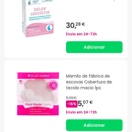
30,
28 €
Envio em
24-72h
Adicionar
Mamilo de fábrica de
escovas Cobertura de
tecido macio 1pc
5,95€
5,
07 €
-
15
%
Envio em
24-72h
Adicionar