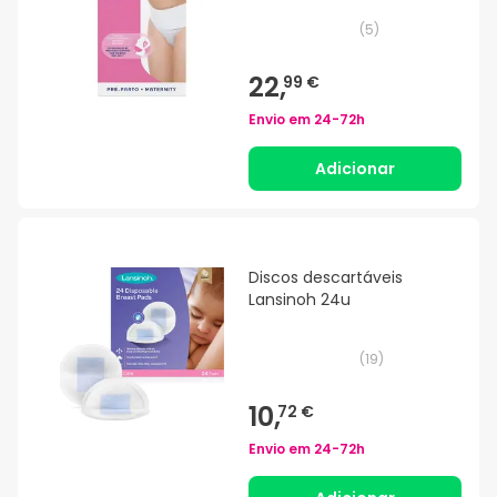
(
5
)
22,
99 €
Envio em
24-72h
Adicionar
Discos descartáveis
Lansinoh 24u
(
19
)
10,
72 €
Envio em
24-72h