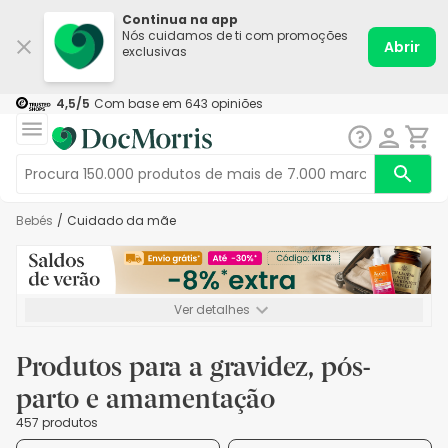
Continua na app
Nós cuidamos de ti com promoções
Abrir
exclusivas
4,5
/5
Com base em
643
opiniões
Bebés
/
Cuidado da mãe
Ver detalhes
*-8% extra, compra mínima de 72€. Válido até 16/08. Não
acumulável.
Produtos para a gravidez, pós-
parto e amamentação
457 produtos