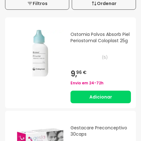
Filtros
Ordenar
Ostomia Polvos Absorb Piel
Periostomal Coloplast 25g
(
5
)
9,
96 €
Envio em
24-72h
Adicionar
Gestacare Preconceptivo
30caps