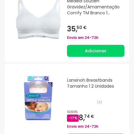
Medela Soutien
Gravidez/Amamentação
Comfy TM Branco 1
Unidade
35,
50 €
Envio em
24-72h
Adicionar
Lansinoh Breastbands
Tamanho 1 2 Unidades
(
4
)
10,51€
8,
74 €
-
17
%
Envio em
24-72h