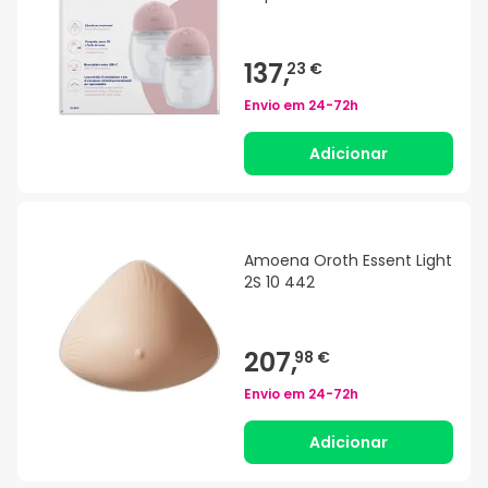
137,
23 €
Envio em
24-72h
Adicionar
Amoena Oroth Essent Light
2S 10 442
207,
98 €
Envio em
24-72h
Adicionar