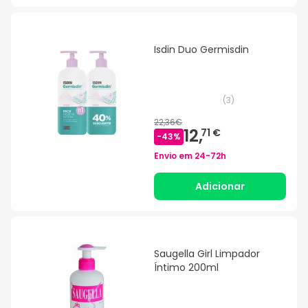
Isdin Duo Germisdin
(
3
)
22,36€
12,
71 €
-
43
%
Envio em
24-72h
Adicionar
Saugella Girl Limpador
Íntimo 200ml