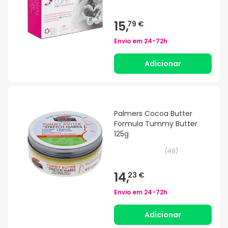
15,
79 €
Envio em
24-72h
Adicionar
Palmers Cocoa Butter
Formula Tummy Butter
125g
(
48
)
14,
23 €
Envio em
24-72h
Adicionar