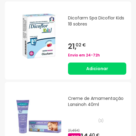
Dicofarm Spa Dicoflor Kids
18 sobres
21,
02 €
Envio em
24-72h
Adicionar
Creme de Amamentação
Lansinoh 40ml
(
3
)
21,45€
40 €