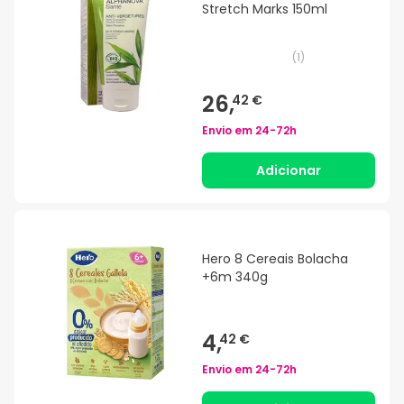
Stretch Marks 150ml
(
1
)
26,
42 €
Envio em
24-72h
Adicionar
Hero 8 Cereais Bolacha
+6m 340g
4,
42 €
Envio em
24-72h