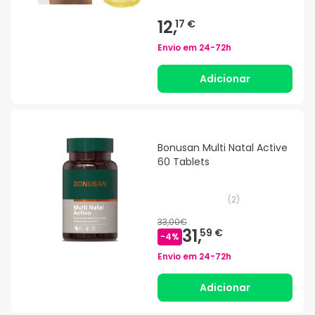
12,
17 €
Envio em
24-72h
Adicionar
Bonusan Multi Natal Active
60 Tablets
(
2
)
33,00€
31,
59 €
-
4
%
Envio em
24-72h
Adicionar