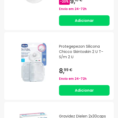
9,
10 €
-
20
%
Envio em
24-72h
Adicionar
Protegepezon Silicona
Chicco Skintoskin 2 U T-
S/m 2 U
8,
99 €
Envio em
24-72h
Adicionar
Gravidez Dielen 2x30caps