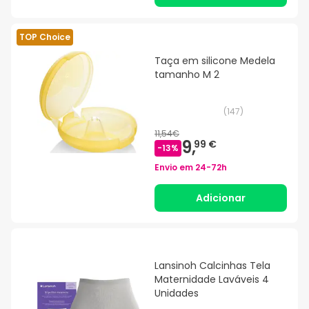
TOP Choice
Taça em silicone Medela
tamanho M 2
(
147
)
11,54€
9,
99 €
-
13
%
Envio em
24-72h
Adicionar
Lansinoh Calcinhas Tela
Maternidade Laváveis 4
Unidades