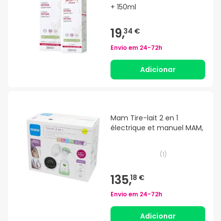
+ 150ml
19,
34 €
Envio em
24-72h
Adicionar
Mam Tire-lait 2 en 1
électrique et manuel MAM,
(
1
)
135,
18 €
Envio em
24-72h
Adicionar