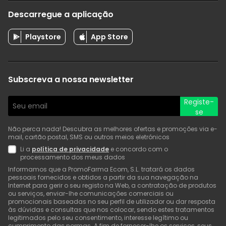
Descarregue a aplicação
Playstore
App Store
Subscreva a nossa newsletter
Registe-
se
Não perca nada! Descubra as melhores ofertas e promoções via e-
mail, cartão postal, SMS ou outros meios eletrónicos
Li a
política de privacidade
e concordo com o
processamento dos meus dados
Informamos que a PromoFarma Ecom, S.L. tratará os dados
pessoais fornecidos e obtidos a partir da sua navegação na
Internet para gerir o seu registo na Web, a contratação de produtos
ou serviços, enviar-lhe comunicações comerciais ou
promocionais baseadas no seu perfil de utilizador ou dar resposta
às dúvidas e consultas que nos colocar, sendo estes tratamentos
legitimados pelo seu consentimento, interesse legítimo ou
cumprimento das normas. A fim de fornecer-lhe os serviços, seus