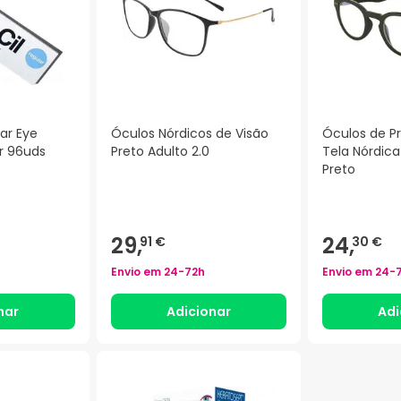
ar Eye
Óculos Nórdicos de Visão
Óculos de P
r 96uds
Preto Adulto 2.0
Tela Nórdica
Preto
)
29,
24,
91 €
30 €
Envio em
24-72h
Envio em
24-
nar
Adicionar
Adi