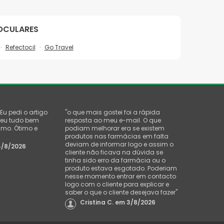
OCULARES
Refectocil
Go Travel
Eu pedi o artigo
"
o que mais gostei foi a rápida
reu tudo bem
resposta ao meu e-mail. O que
smo. Ótimo e
podiam melhorar era se existem
produtos nas farmácias em falta
deviam de informar logo e assim o
4/8/2026
cliente não ficava na dúvida se
tinha sido erro da farmácia ou o
produto estava esgotado. Poderiam
nesse momento entrar em contacto
logo com o cliente para explicar e
saber o que o cliente desejava fazer
"
Cristina C.
em
3/8/2026