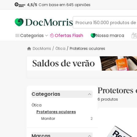
4,5
/5
Com base em
645
opiniões
Categorias
Ofertas Flash
Nossa marca
DocMorris
/
Ótica
/
Protetores oculares
Protetores 
Categorias
6 produtos
Ótica
Protetores oculares
Monitor
2
Marcas