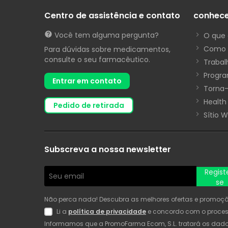
Centro de assistência e contato
conhec
Você tem alguma pergunta?
O que 
Como 
Para dúvidas sobre medicamentos,
consulte o seu farmacêutico.
Trabal
Progra
Entrar em contato
Torna-
Health
pedido de retirada
Sítio 
Subscreva a nossa newsletter
Regist
se
Não perca nada! Descubra as melhores ofertas e promoções
Li a
política de privacidade
e concordo com o proce
Informamos que a PromoFarma Ecom, S.L. tratará os dados 