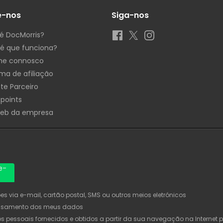
e-nos
Siga-nos
é DocMorris?
é que funciona?
he connosco
ma de afiliação
te Parceiro
 points
Web da empresa
e-
 via e-mail, cartão postal, SMS ou outros meios eletrónicos
ssamento dos meus dados
pessoais fornecidos e obtidos a partir da sua navegação na Internet pa