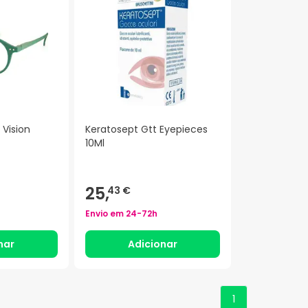
 Vision
Keratosept Gtt Eyepieces
10Ml
25,
43 €
Envio em
24-72h
nar
Adicionar
1