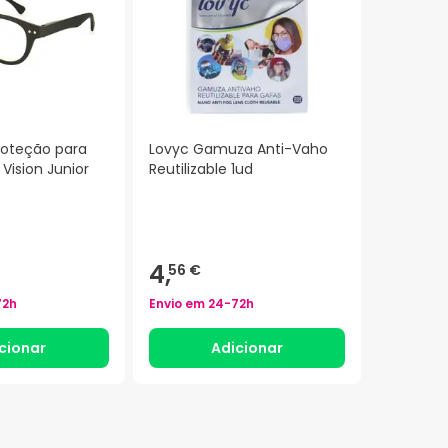
roteção para
Lovyc Gamuza Anti-Vaho
 Vision Junior
Reutilizable 1ud
4,
56 €
72h
Envio em
24-72h
cionar
Adicionar