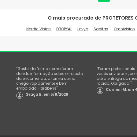
O mais procurado de
PROTETORES 
Nordic Vision
DROPYAL
Lovyc
Sanitas
Omnivision
"
Gostei da forma como foram
"
Foram profissionais. 
dando informação sobre o trajecto
vocês enviaram , cor
da encomenda, a forma como
até á entrega do me
chegoi rapidamente e bem
rápido. Obrigada
"
embalada. Parabens
"
Carmen M.
em
Graça B.
em
5/8/2026