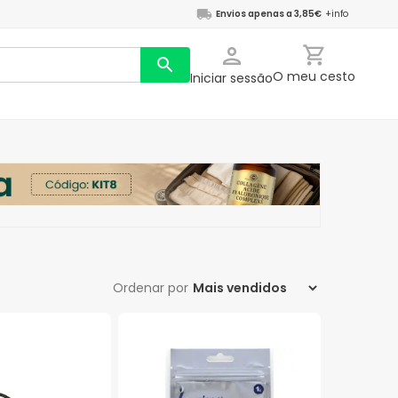
Envios apenas a 3,85€
+info
O meu cesto
Iniciar sessão
Ordenar por