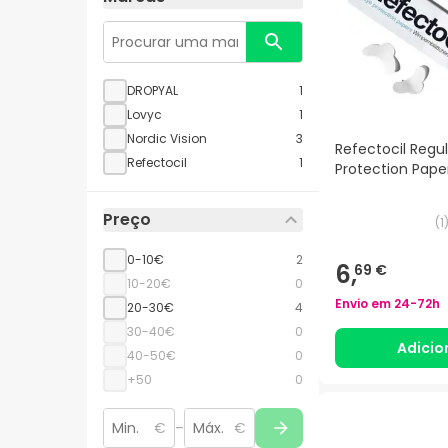
DROPYAL
1
Lovyc
1
Nordic Vision
3
Refectocil Regul
Refectocil
1
Protection Pape
Preço
(
1
0-10€
2
6,
69 €
10-20€
0
Envio em
24-72h
20-30€
4
30-40€
0
Adicio
40-50€
0
+50
0
€
–
€