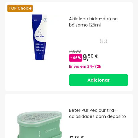
TOP Choice
AkileÌøne hidra-defesa
bálsamo 125ml
(
22
)
17,69€
9,
50 €
-
46
%
Envio em
24-72h
Adicionar
Beter Pur Pedicur tira-
calosidades com depósito
01 €