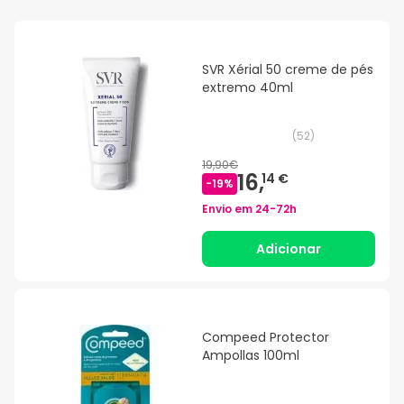
SVR Xérial 50 creme de pés
extremo 40ml
(
52
)
19,90€
16,
14 €
-
19
%
Envio em
24-72h
Adicionar
Compeed Protector
Ampollas 100ml