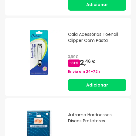
Adicionar
Cala Acessórios Toenail
Clipper Com Pasta
3,59€
2,
46 €
-
31
%
Envio em
24-72h
Adicionar
Juframa Hardnesses
Discos Protetores