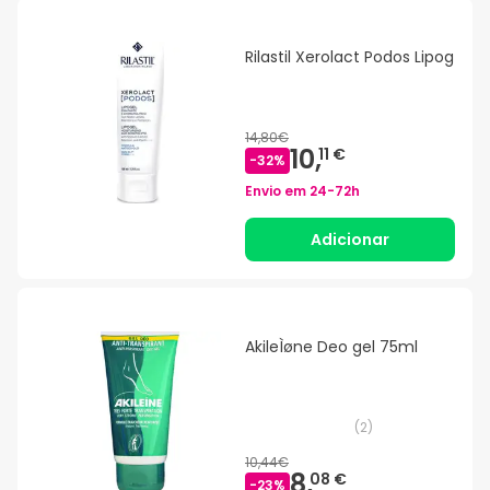
Rilastil Xerolact Podos Lipog
14,80€
10,
11 €
-
32
%
Envio em
24-72h
Adicionar
AkileÌøne Deo gel 75ml
(
2
)
10,44€
8,
08 €
-
23
%