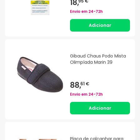
18,
95 €
Envio em
24-72h
Adicionar
Gibaud Chaus Podo Mista
Olimpíada Marin 39
88,
61 €
Envio em
24-72h
Adicionar
Placa de calcanhar para