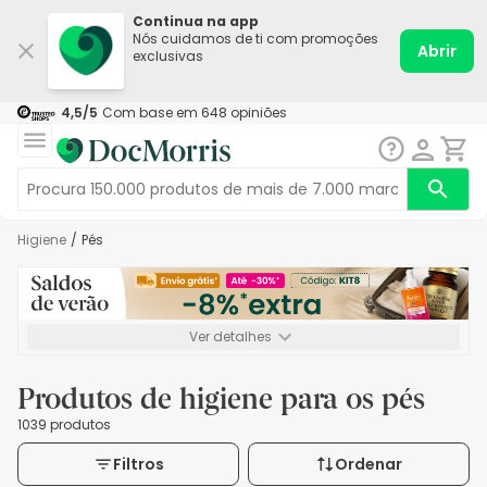
Continua na app
Nós cuidamos de ti com promoções
Abrir
exclusivas
4,5
/5
Com base em
648
opiniões
Higiene
/
Pés
Ver detalhes
*-8% extra, compra mínima de 72€. Válido até 16/08. Não
acumulável.
Produtos de higiene para os pés
1039 produtos
Filtros
Ordenar