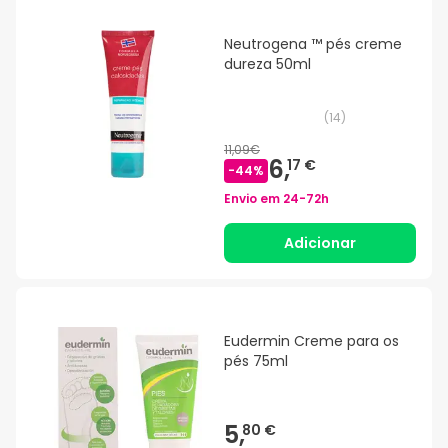
Neutrogena ™ pés creme
dureza 50ml
(
14
)
11,09€
6,
17 €
-
44
%
Envio em
24-72h
Adicionar
Eudermin Creme para os
pés 75ml
5,
80 €