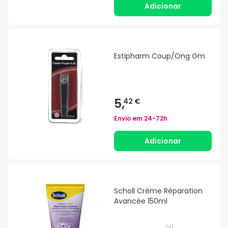
Adicionar
Estipharm Coup/Ong Gm
5,
42 €
Envio em
24-72h
Adicionar
Scholl Crème Réparation
Avancée 150ml