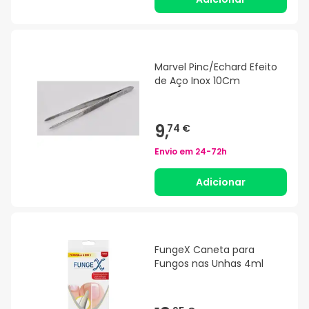
Marvel Pinc/Echard Efeito
de Aço Inox 10Cm
9,
74 €
Envio em
24-72h
Adicionar
FungeX Caneta para
Fungos nas Unhas 4ml