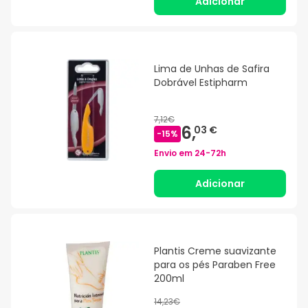
Adicionar
Lima de Unhas de Safira
Dobrável Estipharm
7,12€
6,
03 €
-
15
%
Envio em
24-72h
Adicionar
Plantis Creme suavizante
para os pés Paraben Free
200ml
14,23€