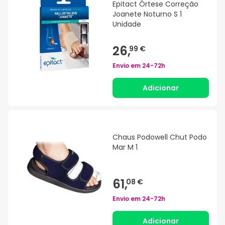
Epitact Órtese Correção
Joanete Noturno S 1
Unidade
26,
99 €
Envio em
24-72h
Adicionar
Chaus Podowell Chut Podo
Mar M 1
61,
08 €
Envio em
24-72h
Adicionar