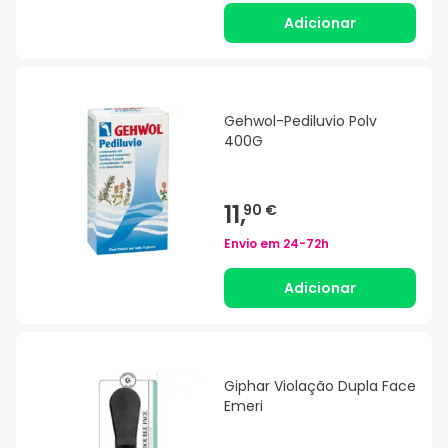
Adicionar
Gehwol-Pediluvio Polv
400G
11,
90 €
Envio em
24-72h
Adicionar
Giphar Violação Dupla Face
Emeri