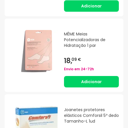
Adicionar
MÊME Meias
Potencializadoras de
Hidratação 1 par
18,
09 €
Envio em
24-72h
Adicionar
Joanetes protetores
elásticos Comforsil 5º dedo
Tamanho-L 1ud