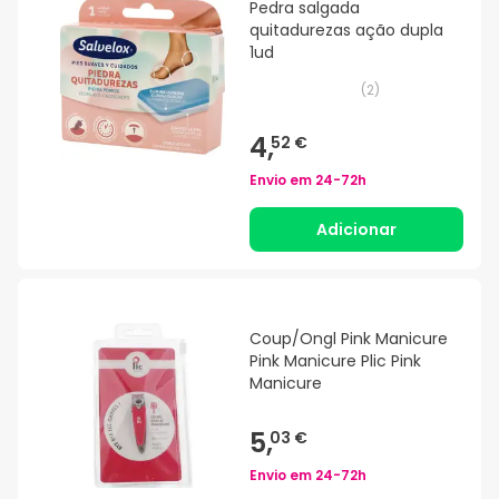
Pedra salgada
quitadurezas ação dupla
1ud
(
2
)
4,
52 €
Envio em
24-72h
Adicionar
Coup/Ongl Pink Manicure
Pink Manicure Plic Pink
Manicure
5,
03 €
Envio em
24-72h