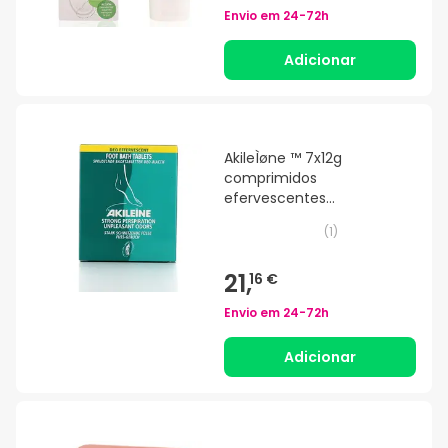
Envio em
24-72h
Adicionar
AkileÌøne ™ 7x12g
comprimidos
efervescentes
desodorizantes
(
1
)
antitranspirantes
21,
16 €
Envio em
24-72h
Adicionar