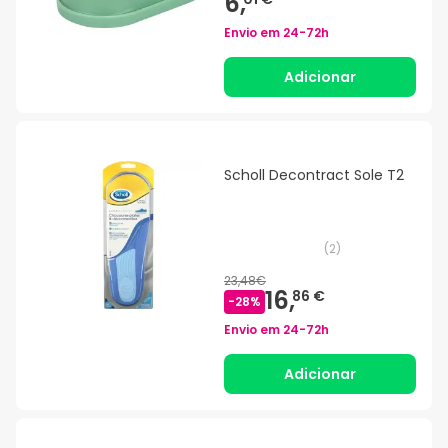
6,
Envio em
24-72h
Adicionar
Scholl Decontract Sole T2
(
2
)
23,48€
16,
86 €
-
28
%
Envio em
24-72h
Adicionar