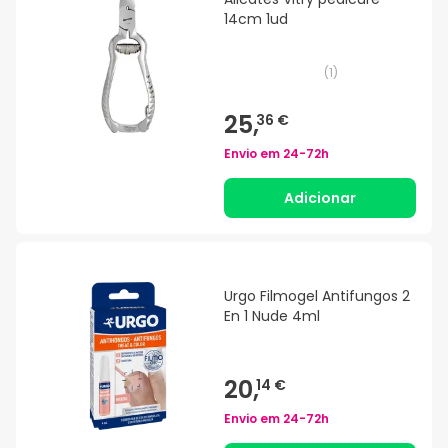
14cm 1ud
(
1
)
25,
36 €
Envio em
24-72h
Adicionar
Urgo Filmogel Antifungos 2
En 1 Nude 4ml
20,
14 €
Envio em
24-72h