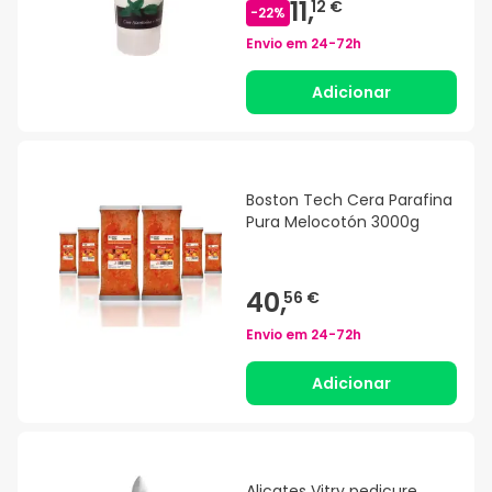
11,
12 €
-
22
%
Envio em
24-72h
Adicionar
Boston Tech Cera Parafina
Pura Melocotón 3000g
40,
56 €
Envio em
24-72h
Adicionar
Alicates Vitry pedicure