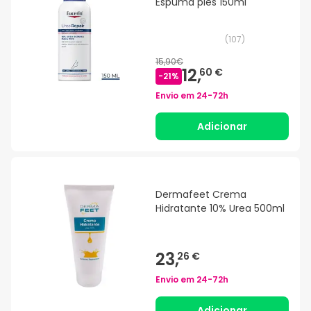
Espuma pies 150ml
(
107
)
15,90€
12,
60 €
-
21
%
Envio em
24-72h
Adicionar
Dermafeet Crema
Hidratante 10% Urea 500ml
23,
26 €
Envio em
24-72h
Adicionar