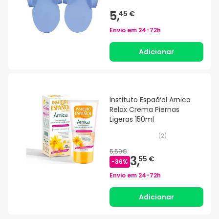
5,
45 €
Envio em
24-72h
Adicionar
Instituto Espaã‘ol Arnica
Relax Crema Piernas
Ligeras 150ml
(
2
)
5,59€
3,
55 €
-
36
%
Envio em
24-72h
Adicionar