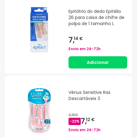
Epitátrio do dedo Epitélio
26 para caixa de chifre de
polpa de 1 tamanho L
7,
14 €
Envio em
24-72h
Adicionar
Vénus Sensitive Ras
Descartáveis 3
9,15€
7,
12 €
-
22
%
Envio em
24-72h