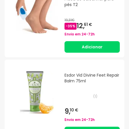
pés T2
19,31€
12,
61 €
-
35
%
Envio em
24-72h
Adicionar
Esdor Vid Divine Feet Repair
Balm 75ml
(
1
)
9,
10 €
Envio em
24-72h