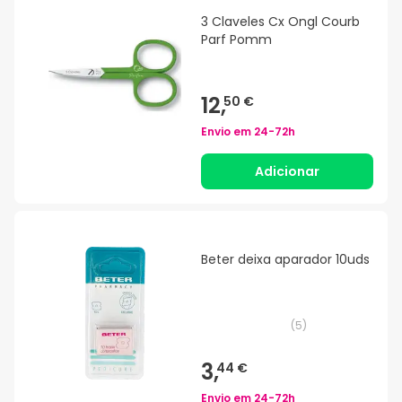
3 Claveles Cx Ongl Courb
Parf Pomm
12,
50 €
Envio em
24-72h
Adicionar
Beter deixa aparador 10uds
(
5
)
3,
44 €
Envio em
24-72h