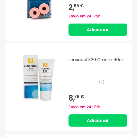
2,
85 €
Envio em
24-72h
Adicionar
Lensabel K20 Cream 60ml
(
3
)
8,
79 €
Envio em
24-72h
Adicionar