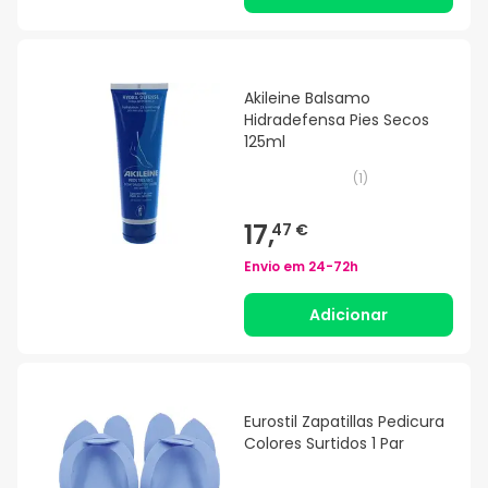
Akileine Balsamo
Hidradefensa Pies Secos
125ml
(
1
)
17,
47 €
Envio em
24-72h
Adicionar
Eurostil Zapatillas Pedicura
Colores Surtidos 1 Par