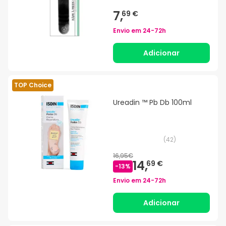
7,
69 €
Envio em
24-72h
Adicionar
TOP Choice
Ureadin ™ Pb Db 100ml
(
42
)
16,95€
14,
69 €
-
13
%
Envio em
24-72h
Adicionar