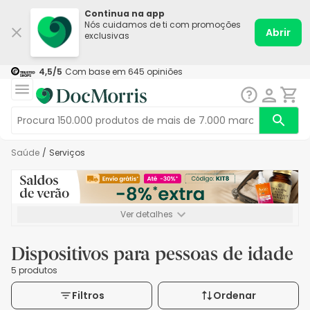
Continua na app
Nós cuidamos de ti com promoções
Abrir
exclusivas
4,5
/5
Com base em
645
opiniões
Saúde
/
Serviços
Ver detalhes
*-8% extra, compra mínima de 72€. Válido até 16/08. Não
acumulável.
Dispositivos para pessoas de idade
5 produtos
Filtros
Ordenar