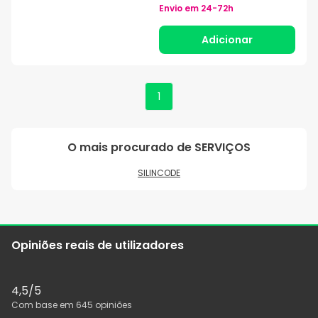
Envio em
24-72h
Adicionar
1
O mais procurado de
SERVIÇOS
SILINCODE
Opiniões reais de utilizadores
4,5
/5
Com base em
645
opiniões