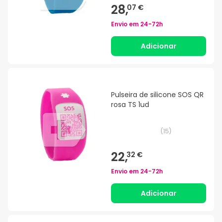
28,
07 €
Envio em
24-72h
Adicionar
Pulseira de silicone SOS QR
rosa TS 1ud
(
15
)
22,
32 €
Envio em
24-72h
Adicionar