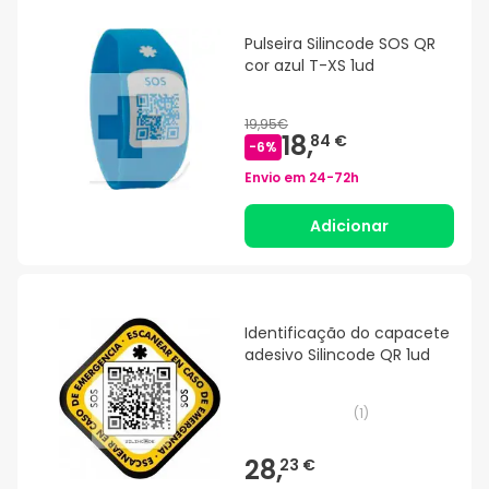
Pulseira Silincode SOS QR
cor azul T-XS 1ud
19,95€
18,
84 €
-
6
%
Envio em
24-72h
Adicionar
Identificação do capacete
adesivo Silincode QR 1ud
(
1
)
28,
23 €