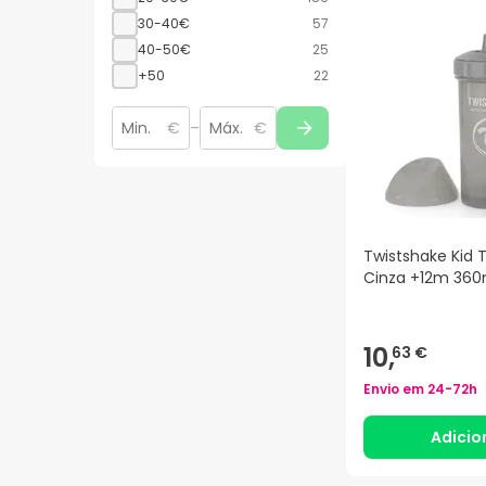
30-40€
57
40-50€
25
+50
22
€
–
€
Twistshake Kid 
Cinza +12m 360
10,
63 €
Envio em
24-72h
Adicio