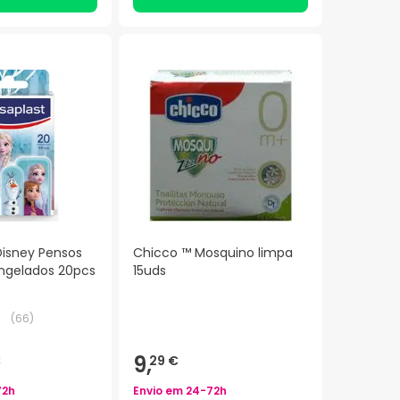
Disney Pensos
Chicco ™ Mosquino limpa
ngelados 20pcs
15uds
(
66
)
9,
€
29 €
72h
Envio em
24-72h