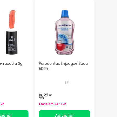
Terracotta 3g
Parodontax Enjuague Bucal
500ml
(
2
)
5,
22 €
72h
Envio em
24-72h
cionar
Adicionar