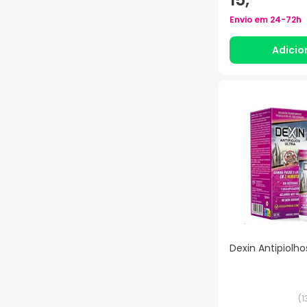
Envio em
24-72h
Adicio
Dexin Antipiolho
(
1