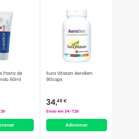
s Pasta de
Sura Vitasan AeroBen
ando 60ml
90caps
34,
48 €
72h
Envio em
24-72h
cionar
Adicionar