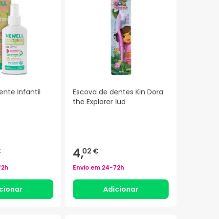
ente Infantil
Escova de dentes Kin Dora
the Explorer 1ud
4,
€
02 €
72h
Envio em
24-72h
cionar
Adicionar