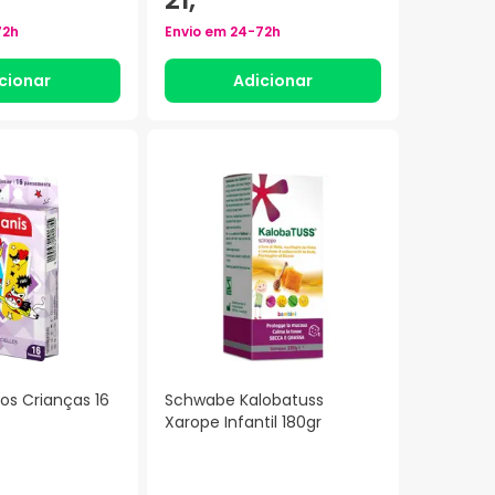
72h
Envio em
24-72h
cionar
Adicionar
os Crianças 16
Schwabe Kalobatuss
Xarope Infantil 180gr