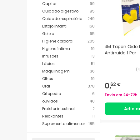
Capilar
99
Cuidado digestivo
85
Cuidado respiratório
249
Estojo infantil
160
Geleia
65
Higiene corporal
205
3M Tapon Oido
Higiene íntima
19
Antirruido 1 Par
Infusões
13
Lábios
51
(
4
Maquilhagem
36
Olhos
19
0,
62 €
Oral
378
Ortopedia
6
Envio em
24-72h
ouvidos
40
Adicio
Protetor intestinal
2
Relaxantes
11
Suplemento alimentar
185