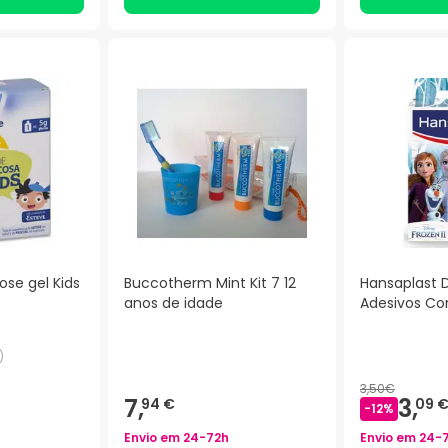
ose gel Kids
Buccotherm Mint Kit 7 12
Hansaplast 
anos de idade
Adesivos Co
)
3,50€
7,
3,
94 €
09 
-
12
%
Envio em
24-72h
Envio em
24-