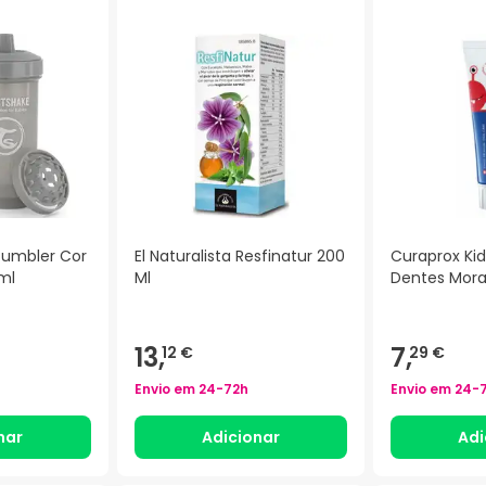
Tumbler Cor
El Naturalista Resfinatur 200
Curaprox Kid
ml
Ml
Dentes Mor
13,
7,
12 €
29 €
Envio em
24-72h
Envio em
24-
nar
Adicionar
Adi