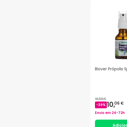
Biover Própolis 
16,55€
10,
06 €
-
39
%
Envio em
24-72h
Adicio