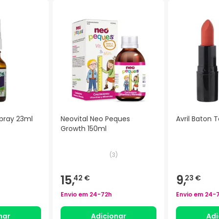
Spray 23ml
Neovital Neo Peques
Avril Baton 
Growth 150ml
(
3
)
15,
9,
42 €
23 €
Envio em
24-72h
Envio em
24-
nar
Adicionar
Adi