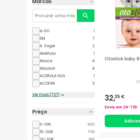
Marcas
& GO
1
3M
7
A. Vogel
2
Abéñula
1
Otostick baby 8
Aboca
4
Absorvit
4
ACEROLA 500
1
(
11
ACOFAR
3
Ver mais
(
727
)
32,
25 €
Envio em
24-72h
Preço
Adicio
0-10€
993
10-20€
708
20-30€
189