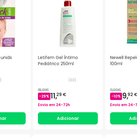
 unids
Letifem Gel Íntimo
Newell Repel
Pediátrico 250ml
100ml
)
(
30
)
15,91€
11,00€
11,
9,
29 €
92 
-
29
%
-
10
%
Envio em
24-72h
Envio em
24-
nar
Adicionar
Adi