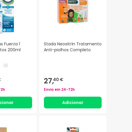
s Fuerza 1
Stada Neositrín Tratamento
ltos 200ml
Anti-piolhos Completo
(
1
)
27,
€
40 €
72h
Envio em
24-72h
cionar
Adicionar