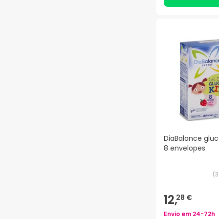
DiaBalance gluc
8 envelopes
(
3
12,
28 €
Envio em
24-72h