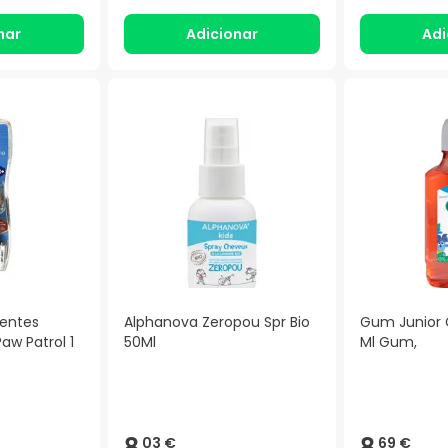
nar
Adicionar
Adi
Dentes
Alphanova Zeropou Spr Bio
Gum Junior 
Paw Patrol 1
50Ml
Ml Gum,
8,
8,
03 €
69 €