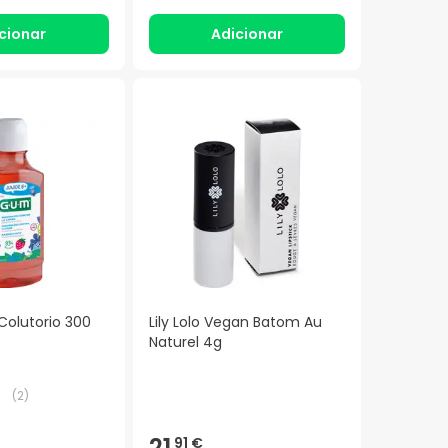
cionar
Adicionar
Colutorio 300
Lily Lolo Vegan Batom Au
Naturel 4g
(
2
)
21,
91 €