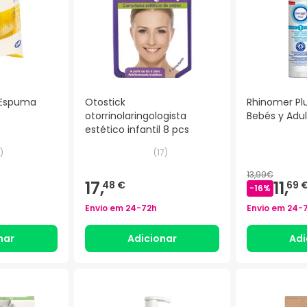
 Espuma
Otostick
Rhinomer Plu
otorrinolaringologista
Bebés y Adu
estético infantil 8 pcs
)
(
17
)
13,99€
17,
11,
48 €
69 
-
16
%
Envio em
24-72h
Envio em
24-
nar
Adicionar
Adi