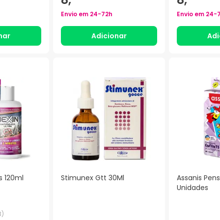
Envio em
24-72h
Envio em
24-
nar
Adicionar
Adi
s 120ml
Stimunex Gtt 30Ml
Assanis Pens
Unidades
3
)