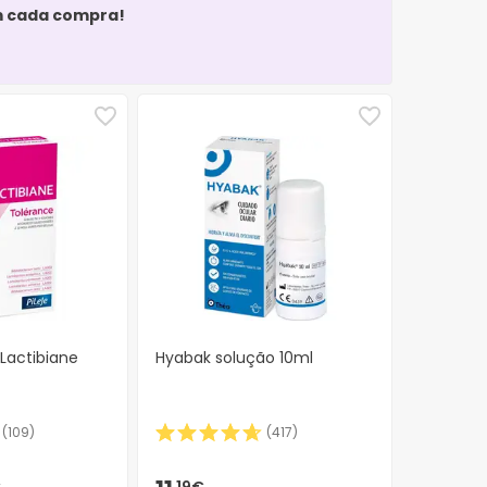
m cada compra!
 Lactibiane
Hyabak solução 10ml
(
109
)
(
417
)
€
19€