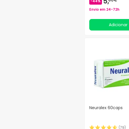
5,
-44%
A. Vogel
(64)
Envio em 24-72h
A.F.O.M.
(2)
A.G.FARMA
(1)
Adicionar
A2S Italia
(2)
ABATOUT
(19)
ABBATE GUALTIERO
(58)
ABBE'ROLAND
(45)
ABC Farmaceutici
(5)
ABC Trading
(14)
ABC di Kostner Adolf
(2)
ABEDULCE
(11)
ABENA
(40)
ABM Pharma
(1)
Neuralex 60caps
ABROMIN
(1)
ABS
(8)
(
79
)
ACAPELLA
(2)