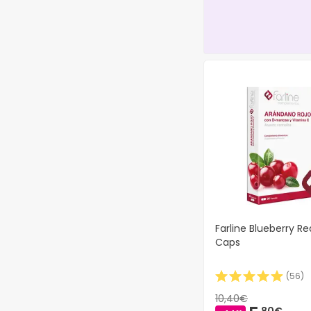
4711
(57)
4Health
(2)
4Life
(23)
5 SAISONS
(10)
500 COSMETICS
(77)
5Punto5
(29)
7Days
(26)
7th Heaven
(12)
8882
(2)
8:MEL+
(1)
A LAB
(4)
A Little Lovely
Company
(4)
Farline Blueberry Re
A&D Medical
(2)
Caps
A&R Pharma
(7)
A+ cure
(1)
(
56
)
A-DERMA
(146)
10,40€
A-cerumen
80€
(2)