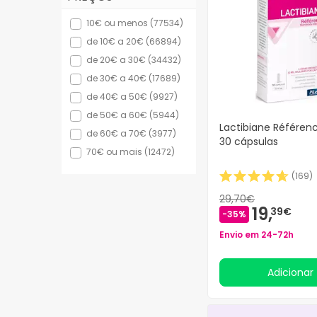
1337
(4)
10€ ou menos (77534)
1337 Pharma
(4)
de 10€ a 20€ (66894)
1714
(4)
de 20€ a 30€ (34432)
1845
(4)
de 30€ a 40€ (17689)
1916
(1)
de 40€ a 50€ (9927)
1944 Paris
(14)
de 50€ a 60€ (5944)
226ERS
(68)
Lactibiane Référenc
de 60€ a 70€ (3977)
30 cápsulas
2Seduce
(1)
70€ ou mais (12472)
3 CLAVELES
(171)
(
169
)
30 Days
(1)
39ytu
29,70€
(2)
19,
39€
-35%
3C Pharma
(57)
3M
Envio em 24-72h
(179)
3SOME
(4)
3ddd
Adicionar
(2)
4 Hectáreas
(1)
444
(1)