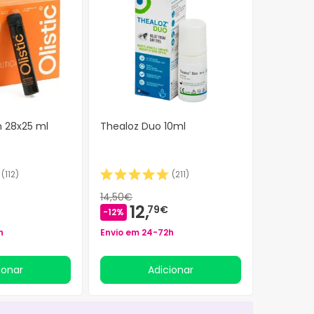
 28x25 ml
Thealoz Duo 10ml
(
112
)
(
211
)
14,50€
12,
79€
-12%
h
Envio em 24-72h
cionar
Adicionar