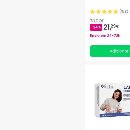
ACORELLE
(76)
ACQUA & TERME DI
(
158
)
FIUGGI
(1)
28,07€
ACQUA DI PARMA
(12)
21,
29€
-24%
ACSIN
(1)
Envio em 24-72h
ACT'ECO
(4)
ACTA FARMA
(4)
Adicionar
ACTIAL
(1)
ACTIBIOS S.L.
(13)
ACTILIVER
(2)
ACTIMOVE
(118)
ACTION
(8)
ACTIUS
(259)
ACTIVE FOODS
(2)
ACTM
(1)
ACTY MASK
(9)
ACULIPON
(1)
ACUTIL
(12)