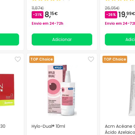
11,87€
26,95€
8,
19,
15€
99
-31%
-26%
Envio em 24-72h
Envio em 24-72
Adicionar
Adi
TOP Choice
TOP Choice
 30
Hylo-Dual® 10ml
Acm Acéane 
Ácido Azelaic