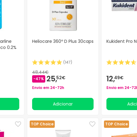
arline
Heliocare 360º D Plus 30caps
Kukident Pro 
ico 0.2%
(
147
)
48,44€
25,
12,
52€
49€
-47%
Envio em 24-72h
Envio em 24-72
Adicionar
Adi
TOP Choice
TOP Choice