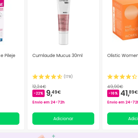
e Pileje
Cumlaude Mucus 30ml
Olistic Women
(
178
)
12,24€
49,90€
9,
41,
49€
89€
-22%
-16%
Envio em 24-72h
Envio em 24-72
Adicionar
Adi