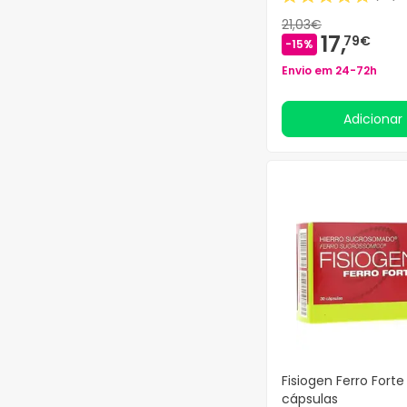
ACB Pharma
(2)
21,03€
17,
79€
-15%
ACCORDO
(5)
ACCU-CHECK
(15)
Envio em 24-72h
ACCUTREND
(1)
ACEF SpA
(2)
Adicionar
ACEITE MCT
(1)
ACERBIOL
(1)
ACEROLA 500
(4)
ACERTINA
(1)
ACETIFICIO MARCELLO
DE NIGRIS
(4)
ACM
(80)
ACNAID
(3)
ACNETS
(1)
ACOFAR
(226)
ACOFARSPORT
(11)
Fisiogen Ferro Forte
ACON
(1)
cápsulas