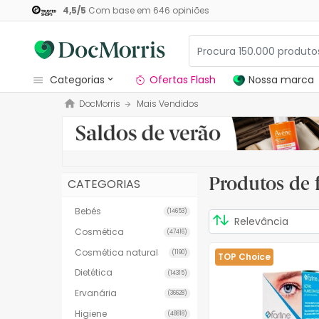
4,5
/
5
Com base em
646
opiniões
categorias
Ofertas Flash
Nossa marca
DocMorris
Mais Vendidos
Dermocosmetica
Nossa marca
Solares
Produtos de 
CATEGORIAS
Medicamentos
Bebés
(14653)
Cosmética
Cosmética
(47416)
Saúde
Cosmética natural
(1190)
TOP Choice
Dietética
(14315)
Higiene
Ervanária
(36628)
Dietética
Higiene
(48818)