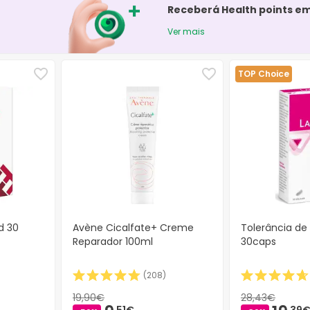
Receberá Health points e
Ver mais
TOP Choice
d 30
Avène Cicalfate+ Creme
Tolerância de
Reparador 100ml
30caps
(
208
)
19,90€
28,43€
51€
39