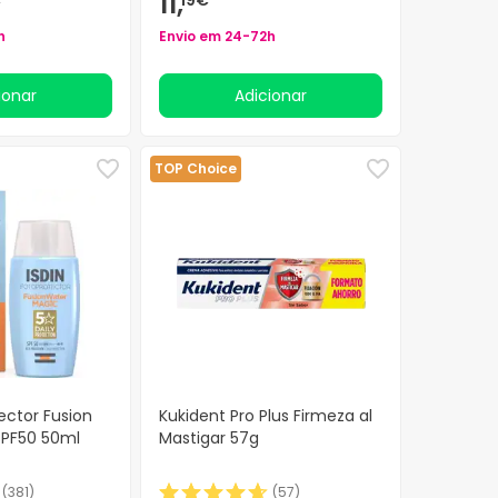
11,
h
Envio em 24-72h
cionar
Adicionar
TOP Choice
ector Fusion
Kukident Pro Plus Firmeza al
SPF50 50ml
Mastigar 57g
(
381
)
(
57
)