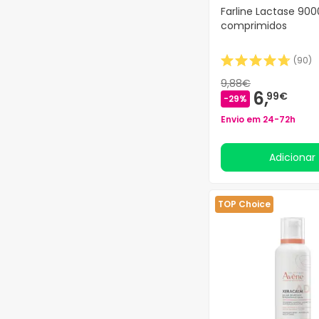
Farline Lactase 900
ACUVAL
(2)
comprimidos
ACUVUE
(94)
ADAPT
(5)
(
90
)
ADDITIVA
(1)
9,88€
ADEGUA
(2)
6,
99€
-29%
ADIDAS
(90)
Envio em 24-72h
ADIPESINA
(3)
ADIPOCELL
(2)
Adicionar
ADIPOLINE
(1)
ADISAN
(6)
ADJUVA Sas
(1)
TOP Choice
ADL
(12)
ADOLFO DOMINGUEZ
(16)
AEG
(7)
AEROCHAMBER
(6)
AESCULAPIUS
(3)