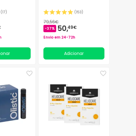
(
17
)
(
153
)
79,56€
50,
€
49€
-37%
h
Envio em 24-72h
cionar
Adicionar