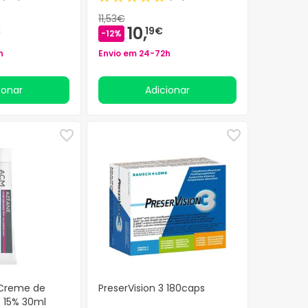
11,53€
10,
€
19€
-12%
h
Envio em 24-72h
cionar
Adicionar
Creme de
PreserVision 3 180caps
o 15% 30ml