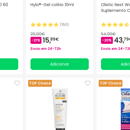
0 60
Hylo®-Gel colírio 10ml
Olistic Next 
Suplemento C
(
150
)
20,00€
54,90€
15,
43,
89€
79
-21%
-20%
Envio em 24-72h
Envio em 24-72
Adicionar
Adi
TOP Choice
TOP Choice