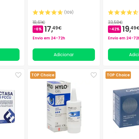
(
109
)
18,61€
33,58€
17,
19,
49€
49
-6%
-42%
Envio em 24-72h
Envio em 24-72
Adicionar
Adi
TOP Choice
TOP Choice