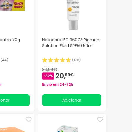
Neutro 70g
Heliocare IFC 360Cº Pigment
Solution Fluid SPF50 50ml
(
44
)
(
176
)
30,94€
20,
99€
-32%
h
Envio em 24-72h
cionar
Adicionar