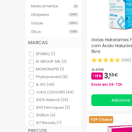
Medicamentos
(8)
Bebés
Ortopedia
(22836)
Ótica
Saúde
(32604)
Ótica
(10396)
Ortopedia
Gotas Hidratantes F
MARCAS
Ervanária
com Ácido Hialurón
15ml
EPABEQ
(1)
Cosmética natural
(
435
)
KI GROUP SRL
(2)
MONORAPID
Promoções
(1)
4,40€
3,
55€
-19%
Phytoprevent
(8)
Marcas
& GO
(49)
Envio em 24-72h
+LAQ COLOURS
(44)
Mais vendidos
100% Natural
(24)
Adicionar
Health points
1001 Perruques
(3)
100Bon
(4)
Blog
TOP Choice
107 Beauty
(7)
PREÇOS
12 Defenses
(12)