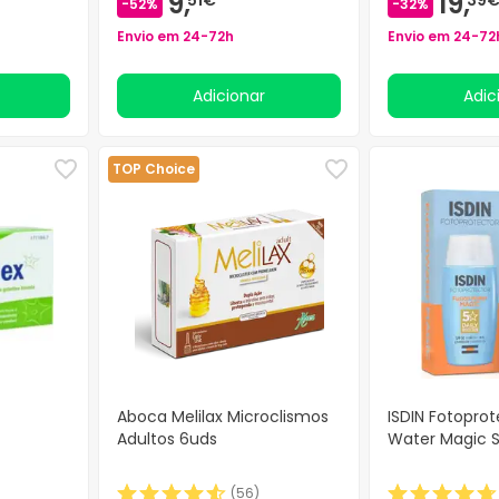
9,
19,
-52%
-32%
Envio em 24-72h
Envio em 24-72
Adicionar
Adi
TOP Choice
Aboca Melilax Microclismos
ISDIN Fotoprot
Adultos 6uds
Water Magic 
(
56
)