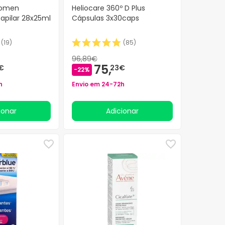
Women
Heliocare 360º D Plus
apilar 28x25ml
Cápsulas 3x30caps
(
19
)
(
85
)
96,89€
75,
€
23€
-22%
h
Envio em 24-72h
cionar
Adicionar