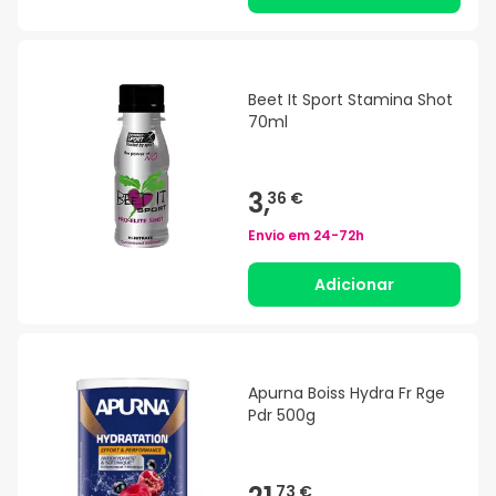
Beet It Sport Stamina Shot
70ml
3,
36 €
Envio em
24-72h
Adicionar
Apurna Boiss Hydra Fr Rge
Pdr 500g
73 €