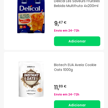
Delical Les Saveurs Fruitées
Bebida Multifruta 4x200ml
9,
47 €
Envio em
24-72h
Adicionar
Biotech EUA Aveia Cookie
Oats 1000g
11,
89 €
Envio em
24-72h
Adicionar