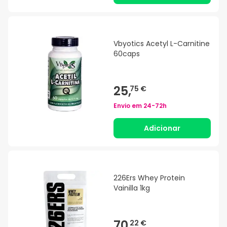
Vbyotics Acetyl L-Carnitine
60caps
25,
75 €
Envio em
24-72h
Adicionar
226Ers Whey Protein
Vainilla 1kg
70,
22 €