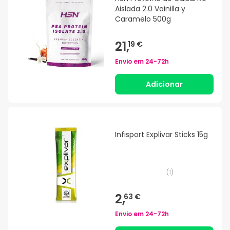
Aislada 2.0 Vainilla y
Caramelo 500g
21,
19 €
Envio em
24-72h
Adicionar
Infisport Explivar Sticks 15g
(
1
)
2,
63 €
Envio em
24-72h