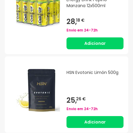
Manzana 12x500ml
28,
18 €
Envio em
24-72h
Adicionar
HSN Evotonic Limón 500g
25,
26 €
Envio em
24-72h
Adicionar