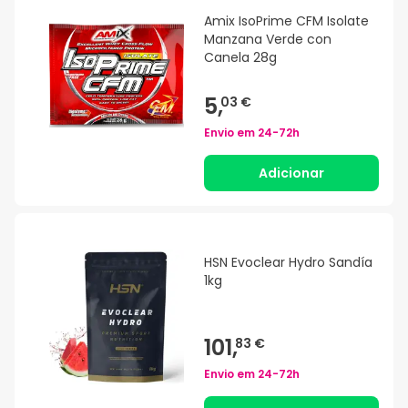
Amix IsoPrime CFM Isolate
Manzana Verde con
Canela 28g
5,
03 €
Envio em
24-72h
Adicionar
HSN Evoclear Hydro Sandía
1kg
101,
83 €
Envio em
24-72h