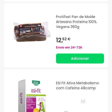
Protifast Pan de Molde
Artesano Proteína 100%
Vegana 360g
12,
62 €
Envio em
24-72h
Adicionar
ESI Fit Ativa Metabolismo
com Cafeína 48comp
(
2
)