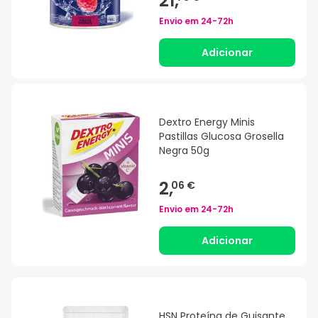
21,
Envio em
24-72h
Adicionar
Dextro Energy Minis
Pastillas Glucosa Grosella
Negra 50g
2,
06 €
Envio em
24-72h
Adicionar
HSN Proteína de Guisante