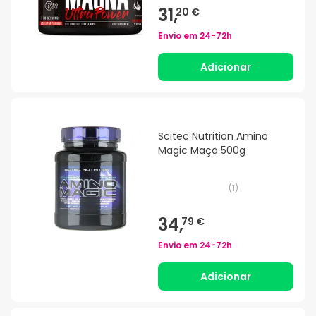
31,
20 €
Envio em
24-72h
Adicionar
Scitec Nutrition Amino
Magic Maçã 500g
(
1
)
34,
79 €
Envio em
24-72h
Adicionar