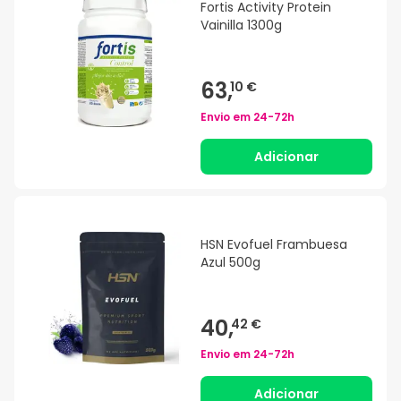
Fortis Activity Protein
Vainilla 1300g
63,
10 €
Envio em
24-72h
Adicionar
HSN Evofuel Frambuesa
Azul 500g
40,
42 €
Envio em
24-72h
Adicionar