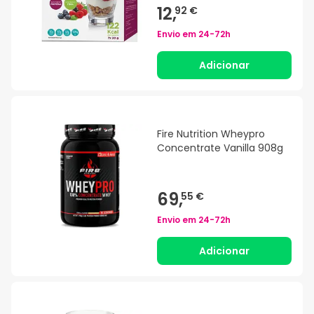
12,
92 €
Envio em
24-72h
Adicionar
Fire Nutrition Wheypro
Concentrate Vanilla 908g
69,
55 €
Envio em
24-72h
Adicionar