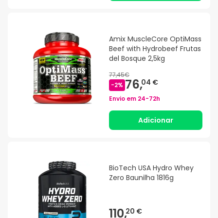
Amix MuscleCore OptiMass
Beef with Hydrobeef Frutas
del Bosque 2,5kg
77,45€
76,
04 €
-
2
%
Envio em
24-72h
Adicionar
BioTech USA Hydro Whey
Zero Baunilha 1816g
110,
20 €