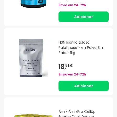
Envio em
24-72h
Adicionar
HSN Isomaltulosa
Palatinose™ en Polvo Sin
Sabor 1kg
18,
51 €
Envio em
24-72h
Adicionar
Amix AmixPro CellUp
Energy Drink Pepino