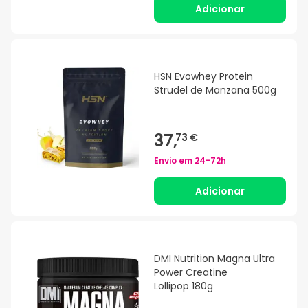
Adicionar
HSN Evowhey Protein
Strudel de Manzana 500g
37,
73 €
Envio em
24-72h
Adicionar
DMI Nutrition Magna Ultra
Power Creatine
Lollipop 180g