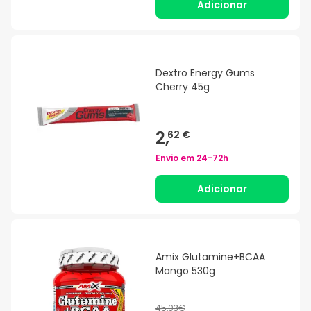
Adicionar
Dextro Energy Gums
Cherry 45g
2,
62 €
Envio em
24-72h
Adicionar
Amix Glutamine+BCAA
Mango 530g
45,03€