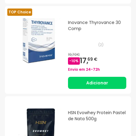
TOP Choice
Inovance Thyrovance 30
Comp
(
2
)
19,70€
17,
69 €
-
10
%
Envio em
24-72h
Adicionar
HSN Evowhey Protein Pastel
de Nata 500g