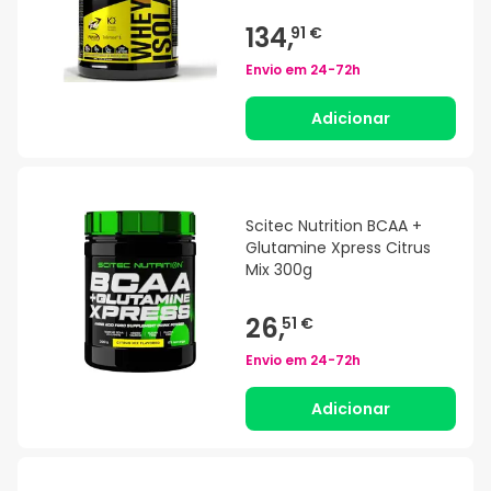
134,
91 €
Envio em
24-72h
Adicionar
Scitec Nutrition BCAA +
Glutamine Xpress Citrus
Mix 300g
26,
51 €
Envio em
24-72h
Adicionar