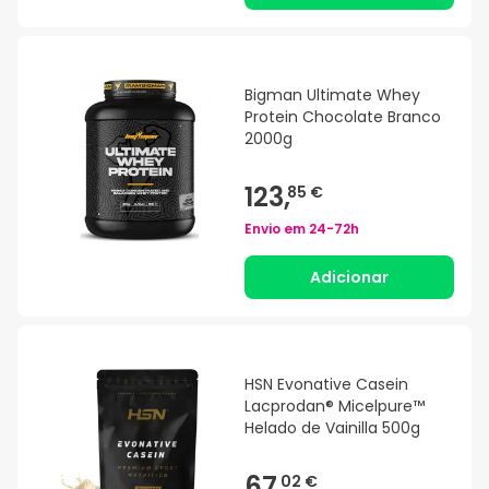
Bigman Ultimate Whey
Protein Chocolate Branco
2000g
123,
85 €
Envio em
24-72h
Adicionar
HSN Evonative Casein
Lacprodan® Micelpure™
Helado de Vainilla 500g
67,
02 €