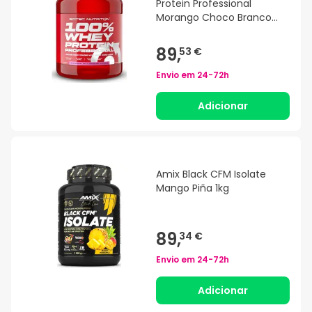
Protein Professional
Morango Choco Branco
2350g
89,
53 €
Envio em
24-72h
Adicionar
Amix Black CFM Isolate
Mango Piña 1kg
89,
34 €
Envio em
24-72h
Adicionar