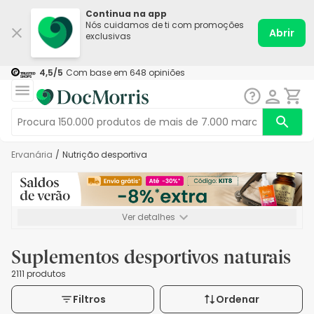
Continua na app
Nós cuidamos de ti com promoções
Abrir
exclusivas
4,5
/5
Com base em
648
opiniões
Ervanária
/
Nutrição desportiva
Ver detalhes
*-8% extra, compra mínima de 72€. Válido até 16/08. Não
acumulável.
Suplementos desportivos naturais
2111 produtos
Filtros
Ordenar