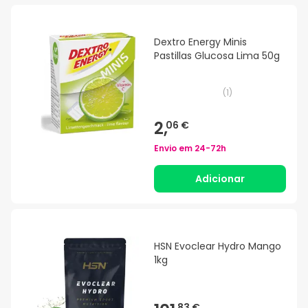
Dextro Energy Minis
Pastillas Glucosa Lima 50g
(
1
)
2,
06 €
Envio em
24-72h
Adicionar
HSN Evoclear Hydro Mango
1kg
83 €