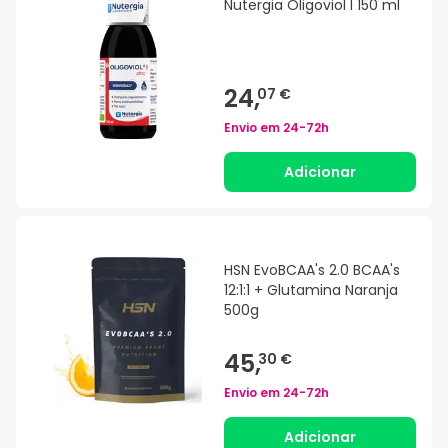
Nutergia Oligoviol I 150 ml
24,
07 €
Envio em
24-72h
Adicionar
HSN EvoBCAA's 2.0 BCAA's
12:1:1 + Glutamina Naranja
500g
45,
30 €
Envio em
24-72h
Adicionar