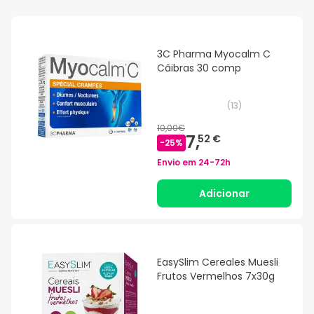
3C Pharma Myocalm C
Cãibras 30 comp
(
13
)
10,00€
7,
52 €
-
25
%
Envio em
24-72h
Adicionar
EasySlim Cereales Muesli
Frutos Vermelhos 7x30g