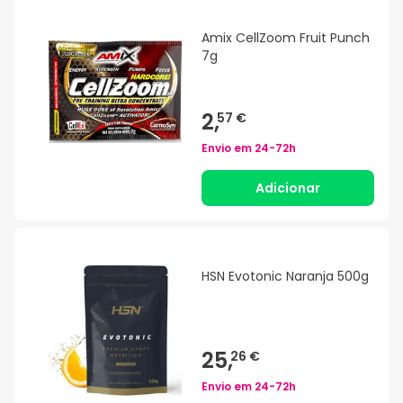
Amix CellZoom Fruit Punch
7g
2,
57 €
Envio em
24-72h
Adicionar
HSN Evotonic Naranja 500g
25,
26 €
Envio em
24-72h