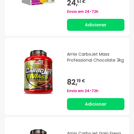
24,
51 €
Envio em
24-72h
Adicionar
Amix CarboJet Mass
Professional Chocolate 3kg
82,
19 €
Envio em
24-72h
Adicionar
Amix CarboJet Gain Fresa