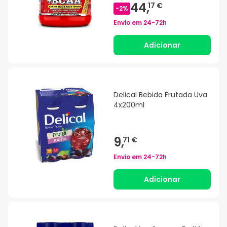
44,
17 €
-
2
%
Envio em
24-72h
Adicionar
Delical Bebida Frutada Uva
4x200ml
9,
71 €
Envio em
24-72h
Adicionar