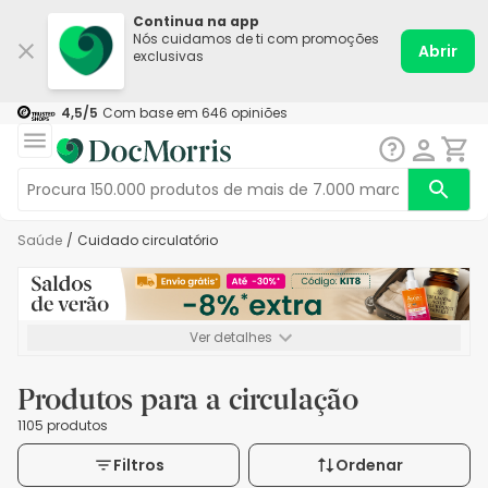
Continua na app
Nós cuidamos de ti com promoções
Abrir
exclusivas
4,5
/5
Com base em
646
opiniões
Saúde
/
Cuidado circulatório
Ver detalhes
*-8% extra, compra mínima de 72€. Válido até 16/08. Não
acumulável.
Produtos para a circulação
1105 produtos
Filtros
Ordenar