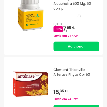
Alcachofra 500 Mg. 60
comp
(
1
)
8,83€
7,
95 €
-
10
%
Envio em
24-72h
Adicionar
Clement Thionville
Arterase Phyto Cpr 50
15,
35 €
Envio em
24-72h