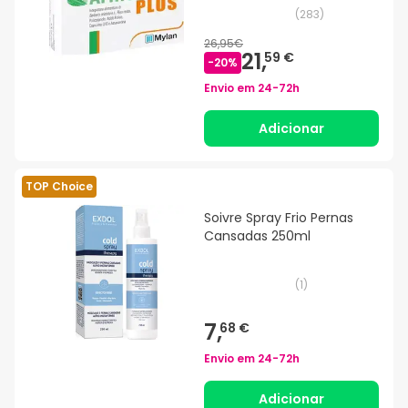
(
283
)
26,95€
21,
59 €
-
20
%
Envio em
24-72h
Adicionar
TOP Choice
Soivre Spray Frio Pernas
Cansadas 250ml
(
1
)
7,
68 €
Envio em
24-72h
Adicionar