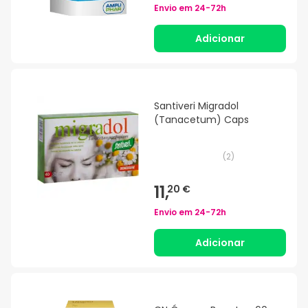
Envio em
24-72h
Adicionar
Santiveri Migradol
(Tanacetum) Caps
(
2
)
11,
20 €
Envio em
24-72h
Adicionar