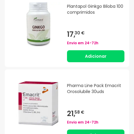
Plantapol Ginkgo Biloba 100
comprimidos
17,
30 €
Envio em
24-72h
Adicionar
Pharma Line Pack Emacrit
Orosolubile 30uds
21,
58 €
Envio em
24-72h