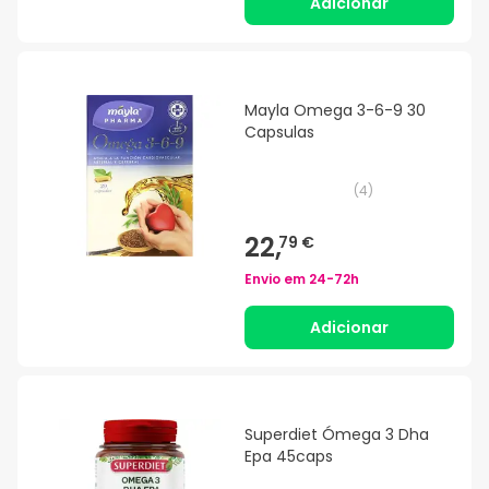
Adicionar
Mayla Omega 3-6-9 30
Capsulas
(
4
)
22,
79 €
Envio em
24-72h
Adicionar
Superdiet Ómega 3 Dha
Epa 45caps