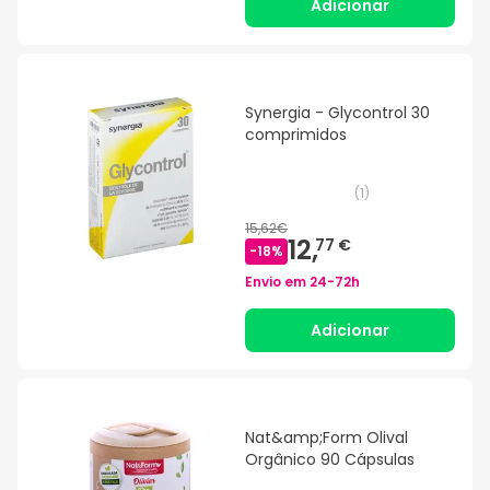
Adicionar
Synergia - Glycontrol 30
comprimidos
(
1
)
15,62€
12,
77 €
-
18
%
Envio em
24-72h
Adicionar
Nat&amp;Form Olival
Orgânico 90 Cápsulas