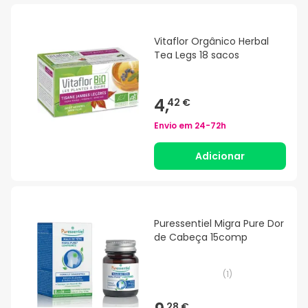
Vitaflor Orgânico Herbal
Tea Legs 18 sacos
4,
42 €
Envio em
24-72h
Adicionar
Puressentiel Migra Pure Dor
de Cabeça 15comp
(
1
)
28 €