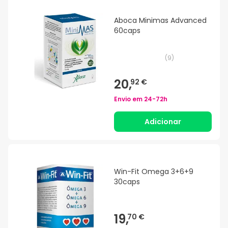
Aboca Minimas Advanced
60caps
(
9
)
20,
92 €
Envio em
24-72h
Adicionar
Win-Fit Omega 3+6+9
30caps
19,
70 €