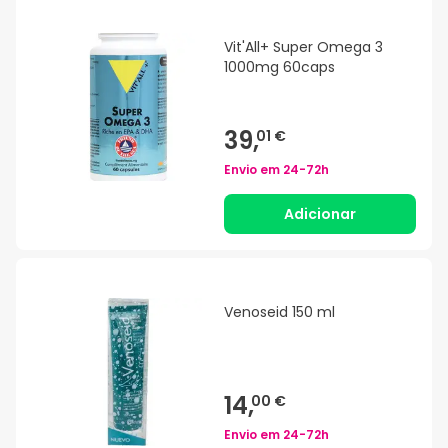
Vit'All+ Super Omega 3
1000mg 60caps
39,
01 €
Envio em
24-72h
Adicionar
Venoseid 150 ml
14,
00 €
Envio em
24-72h