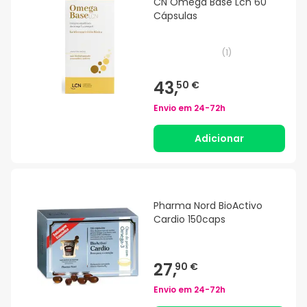
CN Ómega Base Lcn 60
Cápsulas
(
1
)
43,
50 €
Envio em
24-72h
Adicionar
Pharma Nord BioActivo
Cardio 150caps
27,
90 €
Envio em
24-72h