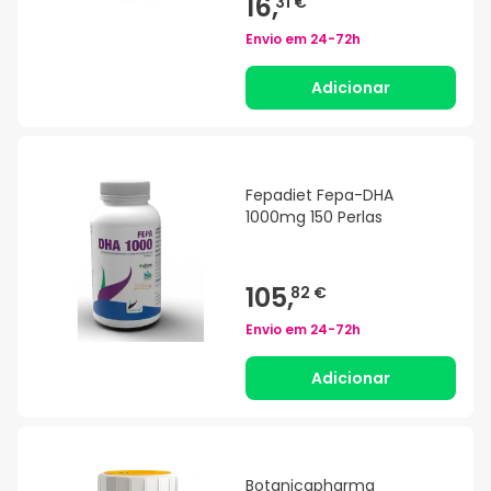
16,
31 €
Envio em
24-72h
Adicionar
Fepadiet Fepa-DHA
1000mg 150 Perlas
105,
82 €
Envio em
24-72h
Adicionar
Botanicapharma