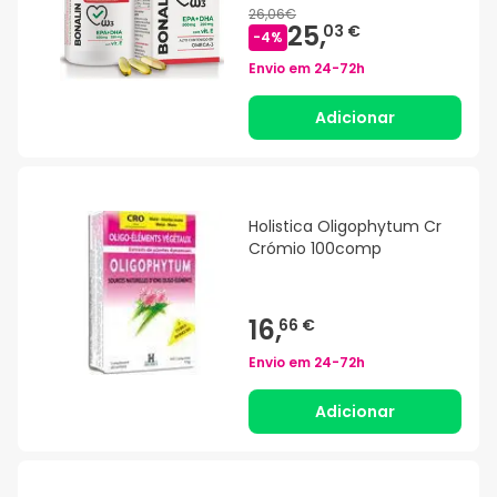
26,06€
25,
03 €
-
4
%
Envio em
24-72h
Adicionar
Holistica Oligophytum Cr
Crómio 100comp
16,
66 €
Envio em
24-72h
Adicionar