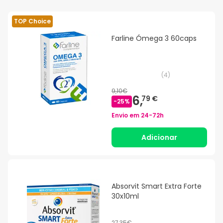
TOP Choice
Farline Ómega 3 60caps
(
4
)
9,10€
6,
79 €
-
25
%
Envio em
24-72h
Adicionar
Absorvit Smart Extra Forte
30x10ml
27,35€