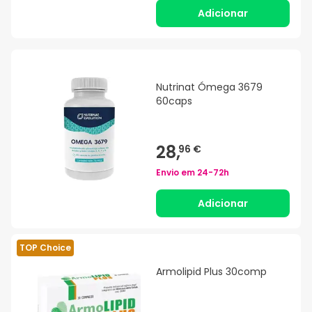
Adicionar
Nutrinat Ómega 3679
60caps
28,
96 €
Envio em
24-72h
Adicionar
TOP Choice
Armolipid Plus 30comp