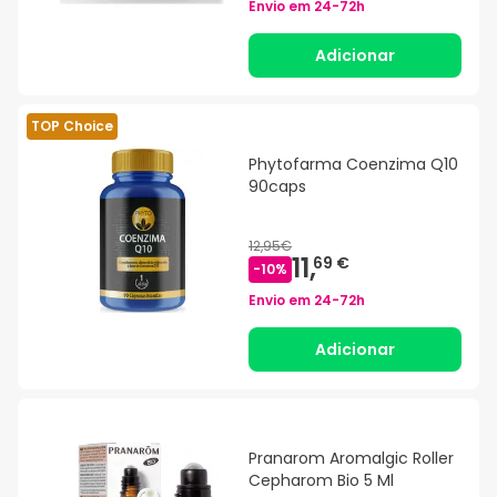
Envio em
24-72h
Adicionar
TOP Choice
Phytofarma Coenzima Q10
90caps
12,95€
11,
69 €
-
10
%
Envio em
24-72h
Adicionar
Pranarom Aromalgic Roller
Cepharom Bio 5 Ml