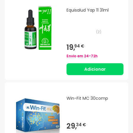
Equisalud Yap 11 31ml
(
2
)
19,
94 €
Envio em
24-72h
Adicionar
Win-Fit MC 30comp
29,
34 €