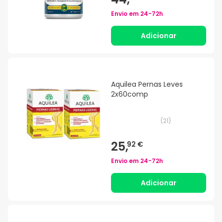
Envio em
24-72h
Adicionar
Aquilea Pernas Leves
2x60comp
(
21
)
25,
92 €
Envio em
24-72h
Adicionar