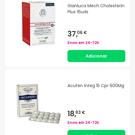
Gianluca Mech Cholesterin
Plus 16uds
37,
06 €
Envio em
24-72h
Adicionar
Acufen Integ 15 Cpr 600Mg
18,
93 €
Envio em
24-72h