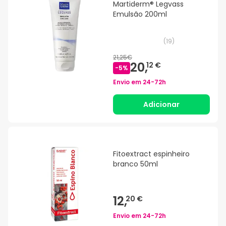
Martiderm® Legvass
Emulsão 200ml
(
19
)
21,25€
20,
12 €
-
5
%
Envio em
24-72h
Adicionar
Fitoextract espinheiro
branco 50ml
12,
20 €
Envio em
24-72h