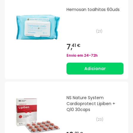
Hemosan toalhitas 60uds
(
21
)
7,
41 €
Envio em
24-72h
Adicionar
NS Nature System
Cardioprotect Lipiben +
Q10 30caps
(
23
)