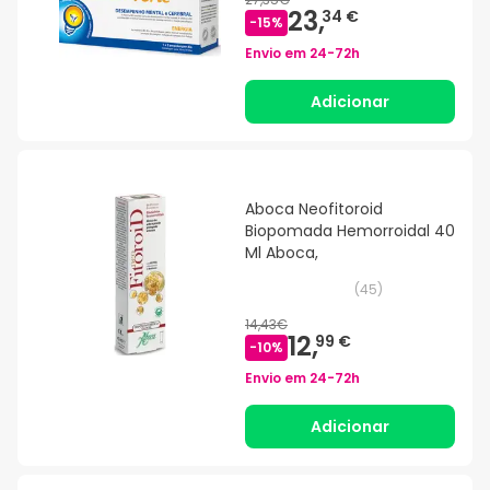
23,
34 €
-
15
%
Envio em
24-72h
Adicionar
Aboca Neofitoroid
Biopomada Hemorroidal 40
Ml Aboca,
(
45
)
14,43€
12,
99 €
-
10
%
Envio em
24-72h
Adicionar