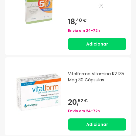
(
2
)
18,
40 €
Envio em
24-72h
Adicionar
Vitalfarma Vitamina K2 135
Mcg 30 Cápsulas
20,
52 €
Envio em
24-72h
Adicionar