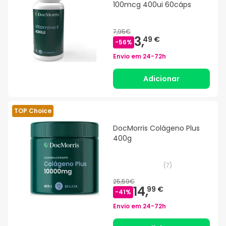
100mcg 400ui 60cáps
7,95€
3,
49 €
-
56
%
Envio em
24-72h
Adicionar
TOP Choice
DocMorris Colágeno Plus
400g
(
7
)
25,59€
14,
99 €
-
41
%
Envio em
24-72h