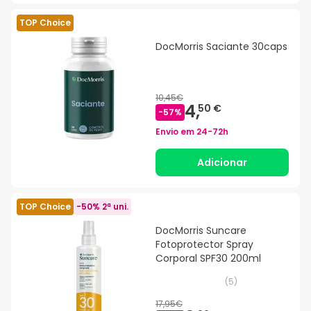
TOP Choice
DocMorris Saciante 30caps
10,45€
4,
50 €
-
57
%
Envio em
24-72h
Adicionar
TOP Choice
-50% 2ª uni.
DocMorris Suncare
Fotoprotector Spray
Corporal SPF30 200ml
(
5
)
17,95€