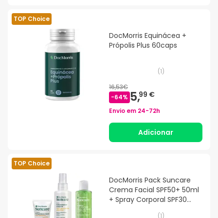
TOP Choice
DocMorris Equinácea +
Própolis Plus 60caps
(
1
)
16,53€
5,
99 €
-
64
%
Envio em
24-72h
Adicionar
TOP Choice
DocMorris Pack Suncare
Crema Facial SPF50+ 50ml
+ Spray Corporal SPF30
200ml + Aftersun
(
1
)