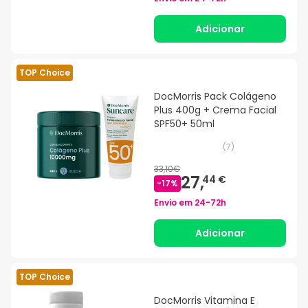
Adicionar
TOP Choice
DocMorris Pack Colágeno
Plus 400g + Crema Facial
SPF50+ 50ml
(
7
)
33,10€
27,
44 €
-
17
%
Envio em
24-72h
Adicionar
TOP Choice
DocMorris Vitamina E