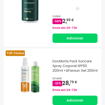
(
1
)
7,05€
2,
99 €
-
58
%
Envio em
24-72h
Adicionar
TOP Choice
DocMorris Pack Suncare
Spray Corporal SPF50
200ml +Aftersun Gel 200ml
37,43€
28,
79 €
-
23
%
Envio em
24-72h
Adicionar