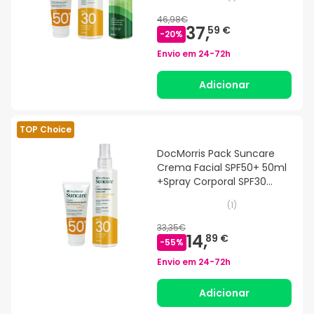
46,98€
37,
59 €
-
20
%
Envio em
24-72h
Adicionar
TOP Choice
DocMorris Pack Suncare
Crema Facial SPF50+ 50ml
+Spray Corporal SPF30
200ml
(
1
)
33,35€
14,
89 €
-
55
%
Envio em
24-72h
Adicionar