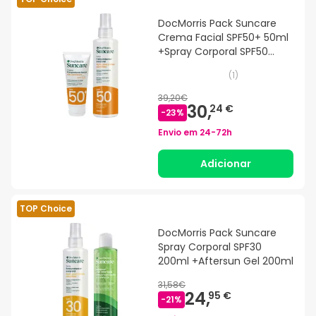
DocMorris Pack Suncare
Crema Facial SPF50+ 50ml
+Spray Corporal SPF50
200ml
(
1
)
39,20€
30,
24 €
-
23
%
Envio em
24-72h
Adicionar
TOP Choice
DocMorris Pack Suncare
Spray Corporal SPF30
200ml +Aftersun Gel 200ml
31,58€
24,
95 €
-
21
%