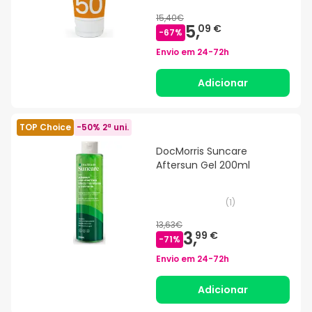
15,40€
5,
09 €
-
67
%
Envio em
24-72h
Adicionar
TOP Choice
-50% 2ª uni.
DocMorris Suncare
Aftersun Gel 200ml
(
1
)
13,63€
3,
99 €
-
71
%
Envio em
24-72h
Adicionar