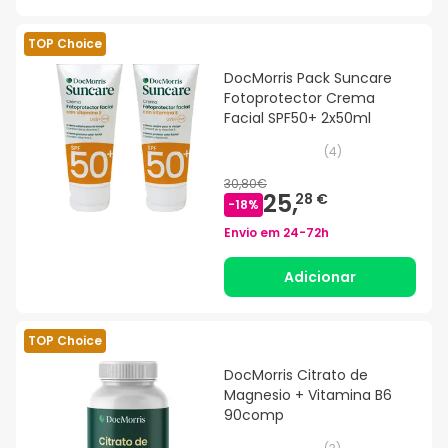
TOP Choice
DocMorris Pack Suncare
Fotoprotector Crema
Facial SPF50+ 2x50ml
(
4
)
30,80€
25,
28 €
-
18
%
Envio em
24-72h
Adicionar
TOP Choice
DocMorris Citrato de
Magnesio + Vitamina B6
90comp