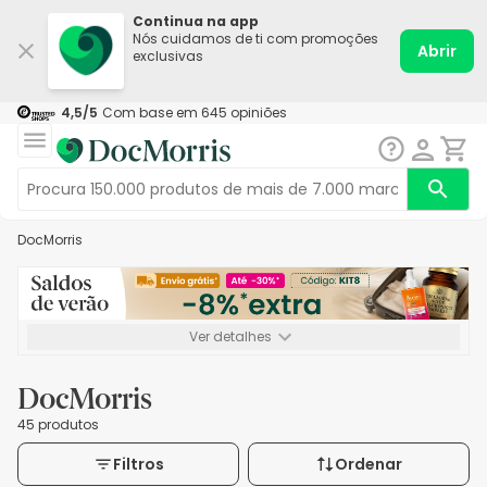
Continua na app
Nós cuidamos de ti com promoções
Abrir
exclusivas
4,5
/5
Com base em
645
opiniões
DocMorris
Ver detalhes
*-8% extra, compra mínima de 72€. Válido até 16/08. Não
acumulável.
DocMorris
45 produtos
Filtros
Ordenar