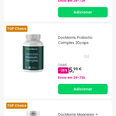
Envio em
24-72h
Adicionar
TOP Choice
DocMorris Probiotic
Complex 30caps
(
12
)
7,94€
5,
99 €
-
25
%
Envio em
24-72h
Adicionar
TOP Choice
DocMorris Magnesio +