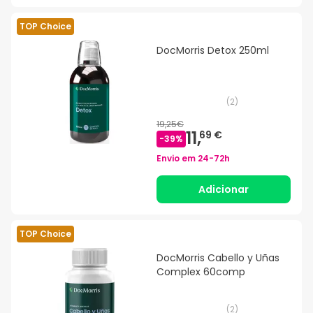
TOP Choice
DocMorris Detox 250ml
(
2
)
19,25€
11,
69 €
-
39
%
Envio em
24-72h
Adicionar
TOP Choice
DocMorris Cabello y Uñas
Complex 60comp
(
2
)