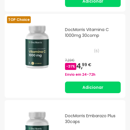
Adicionar
TOP Choice
DocMorris Vitamina C
1000mg 30comp
(
6
)
7,23€
4,
99 €
-
31
%
Envio em
24-72h
Adicionar
DocMorris Embarazo Plus
30caps