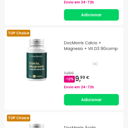
Envio em
24-72h
Adicionar
TOP Choice
DocMorris Calcio +
Magnesio + Vit D3 90comp
(
4
)
11,35€
9,
99 €
-
12
%
Envio em
24-72h
Adicionar
TOP Choice
DocMorris Ácido