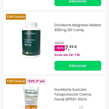
Adicionar
TOP Choice
DocMorris Magnesio Malato
825mg 120 Comp
16,50€
7,
49 €
-
55
%
Envio em
24-72h
Adicionar
TOP Choice
-50% 2ª uni.
DocMorris Suncare
Fotoprotector Crema
Facial SPF50+ 50ml
(
4
)