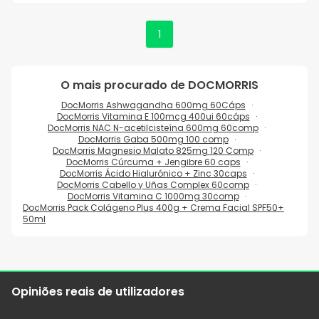
1
O mais procurado de
DOCMORRIS
DocMorris Ashwagandha 600mg 60Cáps
DocMorris Vitamina E 100mcg 400ui 60cáps
DocMorris NAC N-acetilcisteína 600mg 60comp
DocMorris Gaba 500mg 100 comp
DocMorris Magnesio Malato 825mg 120 Comp
DocMorris Cúrcuma + Jengibre 60 caps
DocMorris Ácido Hialurónico + Zinc 30caps
DocMorris Cabello y Uñas Complex 60comp
DocMorris Vitamina C 1000mg 30comp
DocMorris Pack Colágeno Plus 400g + Crema Facial SPF50+
50ml
Opiniões reais de utilizadores