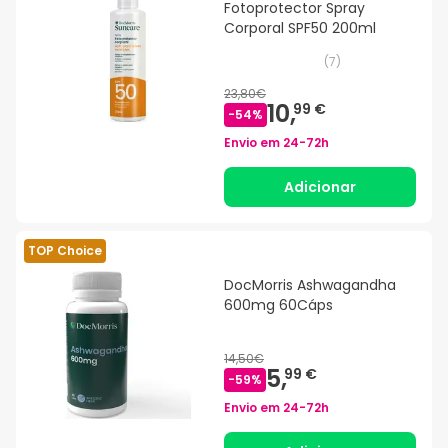
Fotoprotector Spray
Corporal SPF50 200ml
(
7
)
23,80€
10,
99 €
-
54
%
Envio em
24-72h
Adicionar
TOP Choice
DocMorris Ashwagandha
600mg 60Cáps
14,50€
5,
99 €
-
59
%
Envio em
24-72h