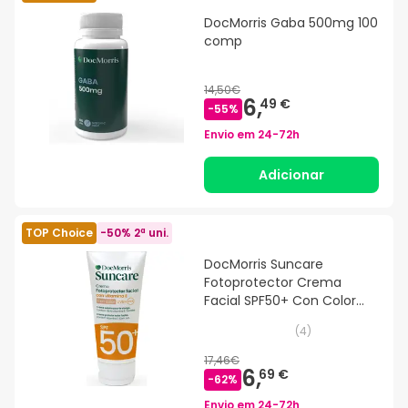
DocMorris Gaba 500mg 100
comp
14,50€
6,
49 €
-
55
%
Envio em
24-72h
Adicionar
TOP Choice
-50% 2ª uni.
DocMorris Suncare
Fotoprotector Crema
Facial SPF50+ Con Color
50ml
(
4
)
17,46€
6,
69 €
-
62
%
Envio em
24-72h