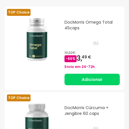
TOP Choice
DocMorris Omega Total
45caps
(
5
)
10,22€
3,
49 €
-
66
%
Envio em
24-72h
Adicionar
TOP Choice
DocMorris Cúrcuma +
Jengibre 60 caps
(
3
)