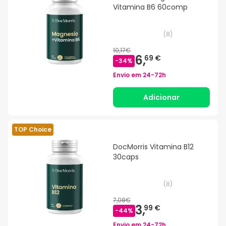
Vitamina B6 60comp
(
8
)
10,17€
6,
69 €
-
34
%
Envio em
24-72h
Adicionar
TOP Choice
DocMorris Vitamina B12
30caps
(
8
)
7,08€
3,
99 €
-
44
%
Envio em
24-72h