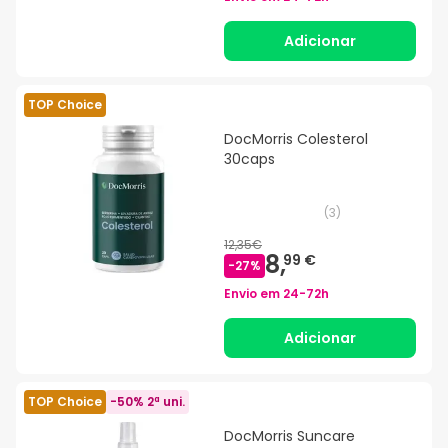
Adicionar
TOP Choice
DocMorris Colesterol
30caps
(
3
)
12,35€
8,
99 €
-
27
%
Envio em
24-72h
Adicionar
TOP Choice
-50% 2ª uni.
DocMorris Suncare