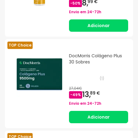
8,
99 €
-
50
%
Envio em
24-72h
Adicionar
TOP Choice
DocMorris Colágeno Plus
30 Sobres
(
1
)
27,04€
13,
89 €
-
49
%
Envio em
24-72h
Adicionar
TOP Choice