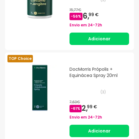
15,77€
6,
99 €
-
56
%
Envio em
24-72h
Adicionar
TOP Choice
DocMorris Própolis +
Equinácea Spray 20ml
(
3
)
7,63€
2,
99 €
-
61
%
Envio em
24-72h
Adicionar