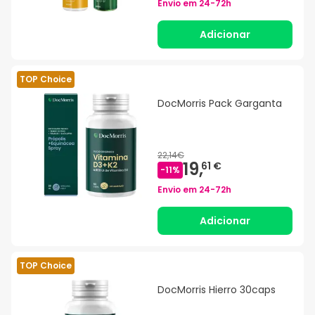
Envio em
24-72h
Adicionar
TOP Choice
DocMorris Pack Garganta
22,14€
19,
61 €
-
11
%
Envio em
24-72h
Adicionar
TOP Choice
DocMorris Hierro 30caps