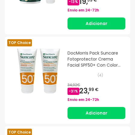
19,
39 €
-
13
%
Envio em
24-72h
Adicionar
TOP Choice
DocMorris Pack Suncare
Fotoprotector Crema
Facial SPF50+ Con Color
2x50ml
(
4
)
34,92€
23,
99 €
-
31
%
Envio em
24-72h
Adicionar
TOP Choice