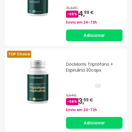
15,44€
4,
99 €
-
68
%
Envio em
24-72h
Adicionar
TOP Choice
DocMorris Triptófano +
Espirulina 30caps
(
2
)
9,54€
3,
99 €
-
58
%
Envio em
24-72h
Adicionar