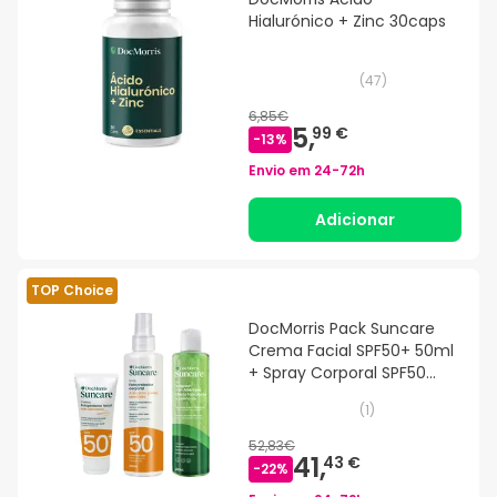
Hialurónico + Zinc 30caps
(
47
)
6,85€
5,
99 €
-
13
%
Envio em
24-72h
Adicionar
TOP Choice
DocMorris Pack Suncare
Crema Facial SPF50+ 50ml
+ Spray Corporal SPF50
200ml + Aftersun
(
1
)
52,83€
41,
43 €
-
22
%