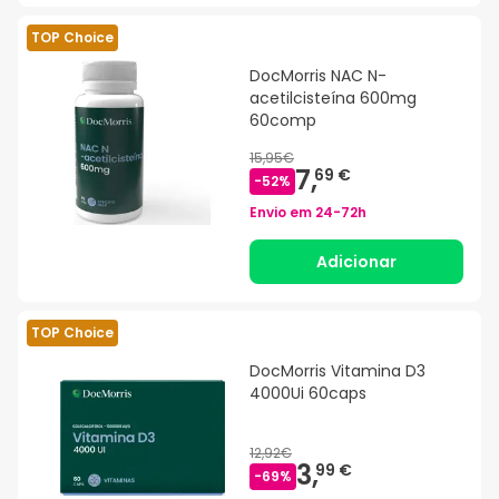
TOP Choice
DocMorris NAC N-
acetilcisteína 600mg
60comp
15,95€
7,
69 €
-
52
%
Envio em
24-72h
Adicionar
TOP Choice
DocMorris Vitamina D3
4000Ui 60caps
12,92€
3,
99 €
-
69
%