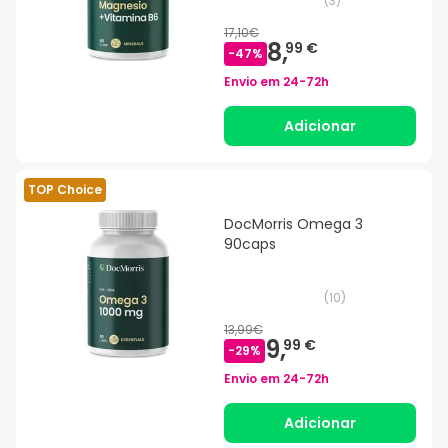
(
3
)
17,10€
8,
99 €
-
47
%
Envio em
24-72h
Adicionar
TOP Choice
DocMorris Omega 3
90caps
(
10
)
13,99€
9,
99 €
-
29
%
Envio em
24-72h
Adicionar