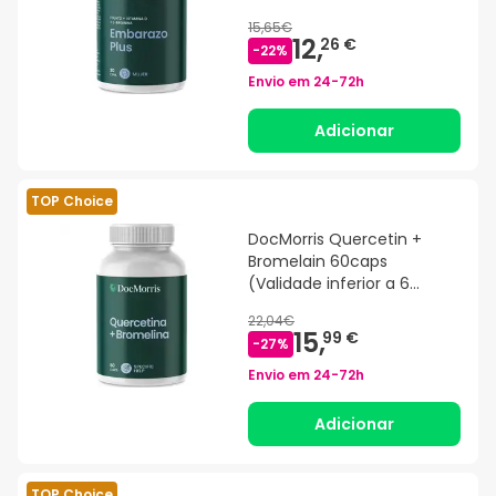
15,65€
12,
26 €
-
22
%
Envio em
24-72h
Adicionar
TOP Choice
DocMorris Quercetin +
Bromelain 60caps
(Validade inferior a 6
meses)
22,04€
15,
99 €
-
27
%
Envio em
24-72h
Adicionar
TOP Choice