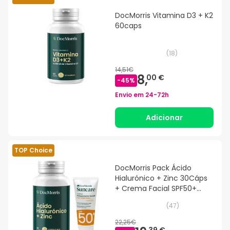
DocMorris Vitamina D3 + K2
60caps
(
18
)
14,51€
8,
00 €
-
45
%
Envio em
24-72h
Adicionar
TOP Choice
DocMorris Pack Ácido
Hialurónico + Zinc 30Cáps
+ Crema Facial SPF50+
50ml
(
47
)
22,25€