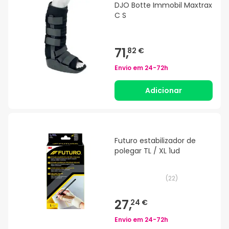
DJO Botte Immobil Maxtrax
C S
71,
82 €
Envio em
24-72h
Adicionar
Futuro estabilizador de
polegar TL / XL 1ud
(
22
)
27,
24 €
Envio em
24-72h