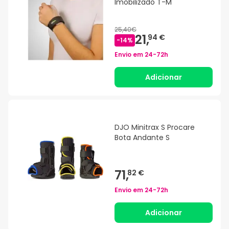
Imobilizado T-M
25,40€
21,
94 €
-
14
%
Envio em
24-72h
Adicionar
DJO Minitrax S Procare
Bota Andante S
71,
82 €
Envio em
24-72h
Adicionar