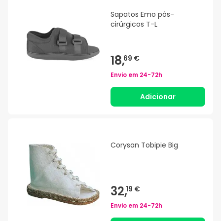
Sapatos Emo pós-
cirúrgicos T-L
18,
69 €
Envio em
24-72h
Adicionar
Corysan Tobipie Big
32,
19 €
Envio em
24-72h