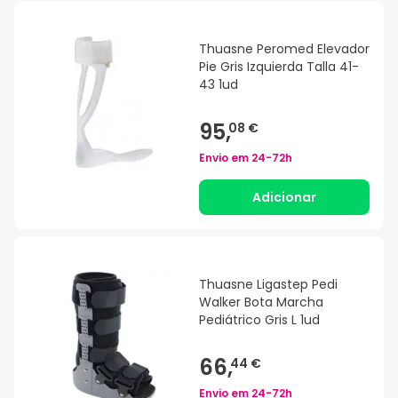
Thuasne Peromed Elevador
Pie Gris Izquierda Talla 41-
43 1ud
95,
08 €
Envio em
24-72h
Adicionar
Thuasne Ligastep Pedi
Walker Bota Marcha
Pediátrico Gris L 1ud
66,
44 €
Envio em
24-72h