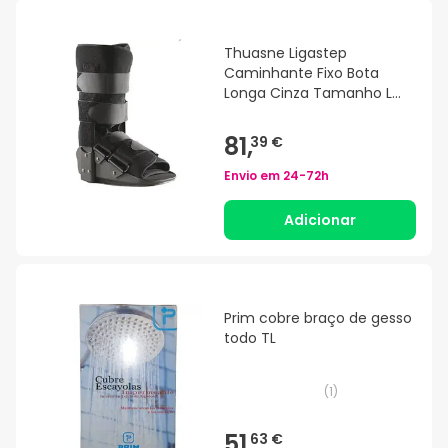
Thuasne Ligastep
Caminhante Fixo Bota
Longa Cinza Tamanho L
1pc
81,
39 €
Envio em
24-72h
Adicionar
Prim cobre braço de gesso
todo TL
(
1
)
51,
63 €