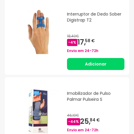
Interruptor de Dedo Sober
Digistrap T2
18,40€
17,
58 €
-
4
%
Envio em
24-72h
Adicionar
Imobilizador de Pulso
Palmar Pulseira S
46,10€
25,
84 €
-
44
%
Envio em
24-72h