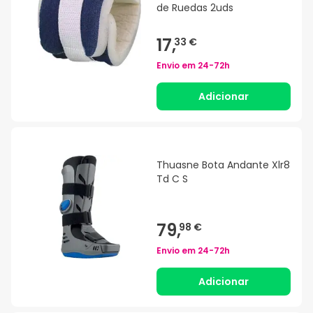
de Ruedas 2uds
17,
33 €
Envio em
24-72h
Adicionar
Thuasne Bota Andante Xlr8
Td C S
79,
98 €
Envio em
24-72h
Adicionar