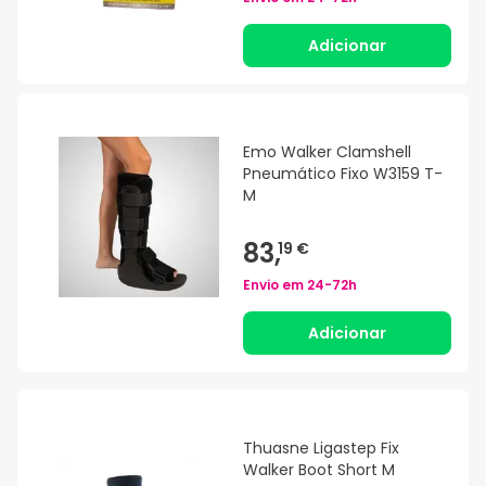
Adicionar
Emo Walker Clamshell
Pneumático Fixo W3159 T-
M
83,
19 €
Envio em
24-72h
Adicionar
Thuasne Ligastep Fix
Walker Boot Short M