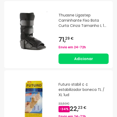
Thuasne Ligastep
Caminhante Fixo Bota
Curta Cinza Tamanho L 1
peça
71,
29 €
Envio em
24-72h
Adicionar
Futuro stabil ¢ ¢
estabilizador boneca TL /
XL 1ud
33,59€
22,
23 €
-
34
%
Envio em
24-72h