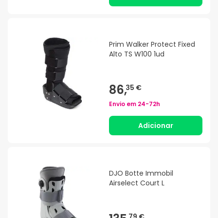
Prim Walker Protect Fixed
Alto TS W100 1ud
86,
35 €
Envio em
24-72h
Adicionar
DJO Botte Immobil
Airselect Court L
79 €