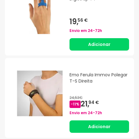
19,
56 €
Envio em
24-72h
Adicionar
Emo Ferula Immov Polegar
T-S Direita
24,53€
21,
94 €
-
11
%
Envio em
24-72h
Adicionar