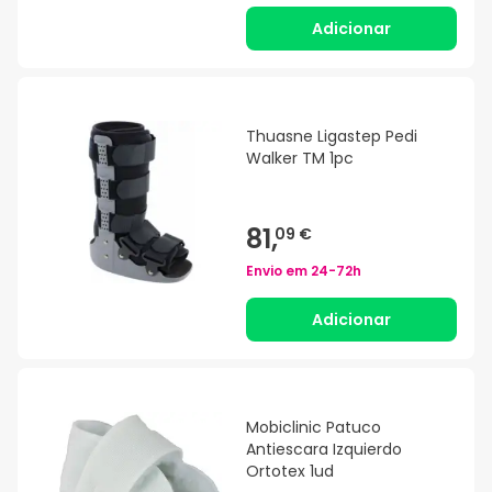
Adicionar
Thuasne Ligastep Pedi
Walker TM 1pc
81,
09 €
Envio em
24-72h
Adicionar
Mobiclinic Patuco
Antiescara Izquierdo
Ortotex 1ud