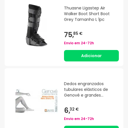
Thuasne Ligastep Air
Walker Boot Short Boot
Grey Tamanho L 1pc
75,
85 €
Envio em
24-72h
Adicionar
Dedos engranzados
tubulares elásticos de
Genové e grandes
bonecas 1ud
6,
32 €
Envio em
24-72h