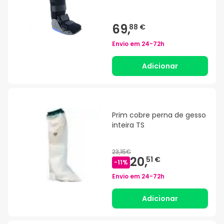
69,
88 €
Envio em
24-72h
Adicionar
Prim cobre perna de gesso
inteira TS
23,15€
20,
51 €
-
11
%
Envio em
24-72h
Adicionar