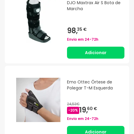
DJO Maxtrax Air S Bota de
Marcha
98,
35 €
Envio em
24-72h
Adicionar
Emo Ottec Órtese de
Polegar T-M Esquerda
24,53€
19,
60 €
-
20
%
Envio em
24-72h
Adicionar