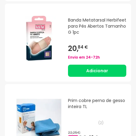
Banda Metatarsal Herbifeet
para Pés Abertos Tamanho
G 1pc
20,
84 €
Envio em
24-72h
Adicionar
Prim cobre perna de gesso
inteira TL
(
2
)
22,25€