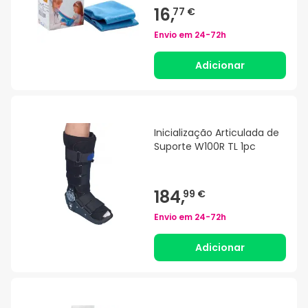
16,
77 €
Envio em
24-72h
Adicionar
Inicialização Articulada de
Suporte W100R TL 1pc
184,
99 €
Envio em
24-72h
Adicionar