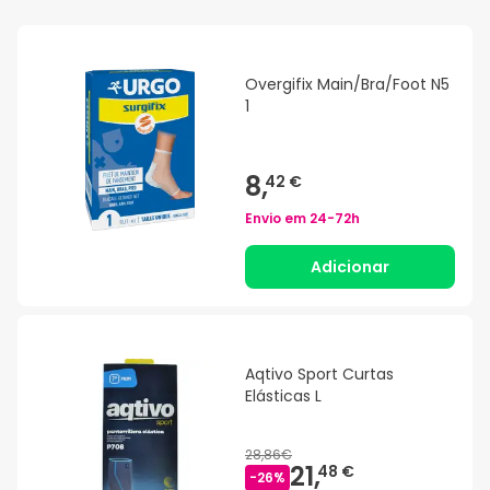
Overgifix Main/Bra/Foot N5
1
8,
42 €
Envio em
24-72h
Adicionar
Aqtivo Sport Curtas
Elásticas L
28,86€
21,
48 €
-
26
%