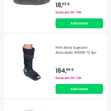
18,
69 €
Envio em
24-72h
Adicionar
Prim Bota Sujeción
Articulado W100R TS 1pc
184,
99 €
Envio em
24-72h
Adicionar