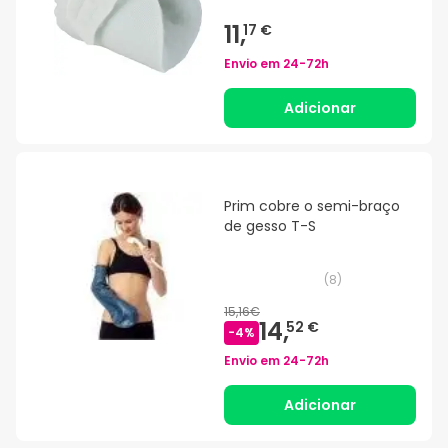
11,
17 €
Envio em
24-72h
Adicionar
Prim cobre o semi-braço
de gesso T-S
(
8
)
15,16€
14,
52 €
-
4
%
Envio em
24-72h
Adicionar