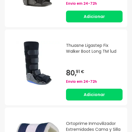
Envio em
24-72h
Adicionar
Thuasne Ligastep Fix
Walker Boot Long TM 1ud
80,
91 €
Envio em
24-72h
Adicionar
Ortoprime Inmovilizador
Extremidades Cama y Silla