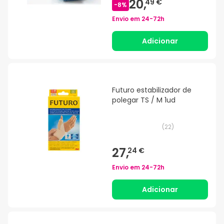
20,
49 €
-
8
%
Envio em
24-72h
Adicionar
Futuro estabilizador de
polegar TS / M 1ud
(
22
)
27,
24 €
Envio em
24-72h
Adicionar