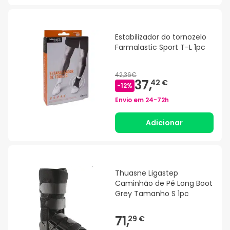
Estabilizador do tornozelo
Farmalastic Sport T-L 1pc
42,36€
37,
42 €
-
12
%
Envio em
24-72h
Adicionar
Thuasne Ligastep
Caminhão de Pé Long Boot
Grey Tamanho S 1pc
71,
29 €