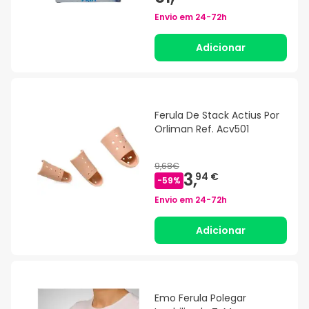
Envio em
24-72h
Adicionar
Ferula De Stack Actius Por
Orliman Ref. Acv501
9,68€
3,
94 €
-
59
%
Envio em
24-72h
Adicionar
Emo Ferula Polegar