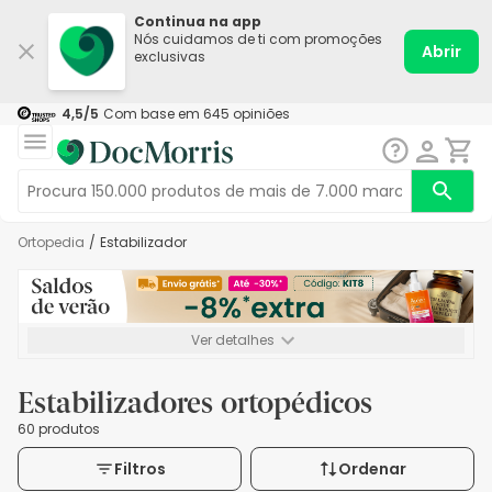
Continua na app
Nós cuidamos de ti com promoções
Abrir
exclusivas
4,5
/5
Com base em
645
opiniões
Ortopedia
/
Estabilizador
Ver detalhes
*-8% extra, compra mínima de 72€. Válido até 16/08. Não
acumulável.
Estabilizadores ortopédicos
60 produtos
Filtros
Ordenar