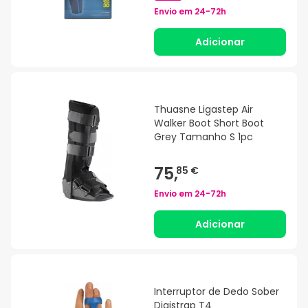
Envio em
24-72h
Adicionar
Thuasne Ligastep Air
Walker Boot Short Boot
Grey Tamanho S 1pc
75,
85 €
Envio em
24-72h
Adicionar
Interruptor de Dedo Sober
Digistrap T4