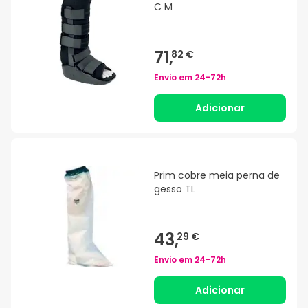
C M
71,
82 €
Envio em
24-72h
Adicionar
Prim cobre meia perna de
gesso TL
43,
29 €
Envio em
24-72h
Adicionar