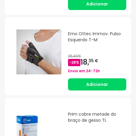
Adicionar
Emo Ottec Immov. Pulso
Esquerdo T-M
25,40€
18,
35 €
-
28
%
Envio em
24-72h
Adicionar
Prim cobre metade do
braço de gesso TL