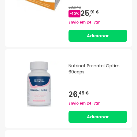
28,67€
25,
91 €
-
10
%
Envio em
24-72h
Adicionar
Nutrinat Prenatal Optim
60caps
26,
49 €
Envio em
24-72h
Adicionar