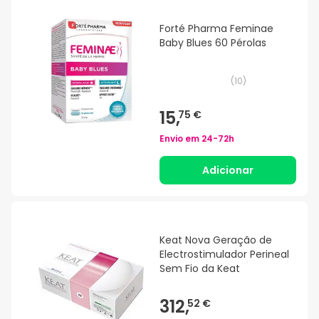
Forté Pharma Feminae
Baby Blues 60 Pérolas
(
10
)
15,
75 €
Envio em
24-72h
Adicionar
Keat Nova Geração de
Electrostimulador Perineal
Sem Fio da Keat
312,
52 €