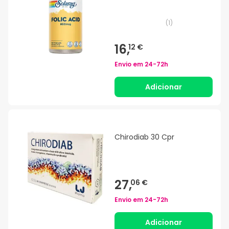
(
1
)
16,
12 €
Envio em
24-72h
Adicionar
Chirodiab 30 Cpr
27,
06 €
Envio em
24-72h
Adicionar