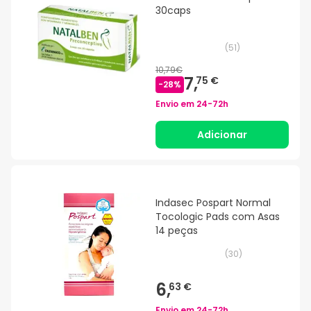
30caps
(
51
)
10,79€
7,
75 €
-
28
%
Envio em
24-72h
Adicionar
Indasec Pospart Normal
Tocologic Pads com Asas
14 peças
(
30
)
6,
63 €
Envio em
24-72h