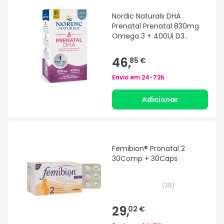
Nordic Naturals DHA
Prenatal Prenatal 830mg
Omega 3 + 400Ui D3
90caps
46,
85 €
Envio em
24-72h
Adicionar
Femibion® Pronatal 2
30Comp + 30Caps
(
38
)
29,
02 €