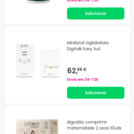
Envio em
24-72h
Adicionar
Miniland Vigilabebés
Digitalk Easy 1ud
62,
96 €
Envio em
24-72h
Adicionar
Algodão comprimir
maternidade 2 asas 10uds