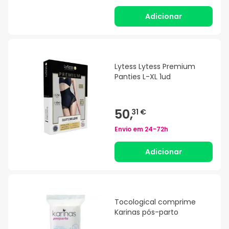
Adicionar
Lytess Lytess Premium
Panties L-XL 1ud
50,
31 €
Envio em
24-72h
Adicionar
Tocological comprime
Karinas pós-parto