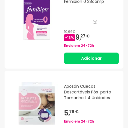
Femibion 0 28comp
(
2
)
10,66€
9,
27 €
-
13
%
Envio em
24-72h
Adicionar
Aposán Cuecas
Descartáveis Pós-parto
Tamanho L 4 Unidades
5,
78 €
Envio em
24-72h