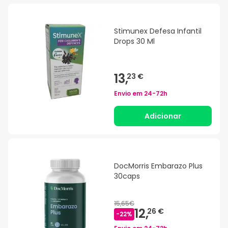
Stimunex Defesa Infantil
Drops 30 Ml
13,
23 €
Envio em
24-72h
Adicionar
DocMorris Embarazo Plus
30caps
15,65€
12,
26 €
-
22
%