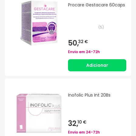
Procare Gestacare 60caps
(
5
)
50,
32 €
Envio em
24-72h
Adicionar
Inofolic Plus Int 20Bs
32,
10 €
Envio em
24-72h