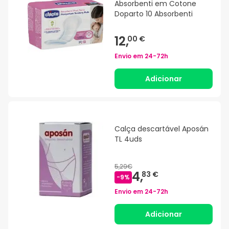
Absorbenti em Cotone
Doparto 10 Absorbenti
12,
00 €
Envio em
24-72h
Adicionar
Calça descartável Aposán
TL 4uds
5,29€
4,
83 €
-
9
%
Envio em
24-72h
Adicionar