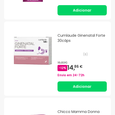
Adicionar
Cumlaude Ginenatal Forte
30cáps
(
8
)
16,83€
14,
86 €
-
12
%
Envio em
24-72h
Adicionar
Chicco Mamma Donna