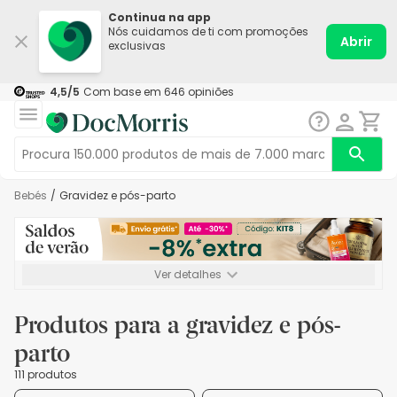
Continua na app
Nós cuidamos de ti com promoções
Abrir
exclusivas
4,5
/5
Com base em
646
opiniões
Bebés
/
Gravidez e pós-parto
Ver detalhes
*-8% extra, compra mínima de 72€. Válido até 16/08. Não
acumulável.
Produtos para a gravidez e pós-
parto
111 produtos