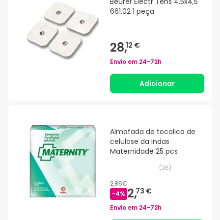
Beurer Electr Tens 4,5x4,5
661.02 1 peça
28,
12 €
Envio em
24-72h
Adicionar
Almofada de tocolica de
celulose da Indas
Maternidade 25 pcs
(
26
)
2,85€
2,
73 €
-
4
%
Envio em
24-72h