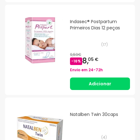
Indasec® Postpartum
Primeiros Dias 12 peças
(
17
)
9,59€
8,
05 €
-
16
%
Envio em
24-72h
Adicionar
Natalben Twin 30caps
(
4
)