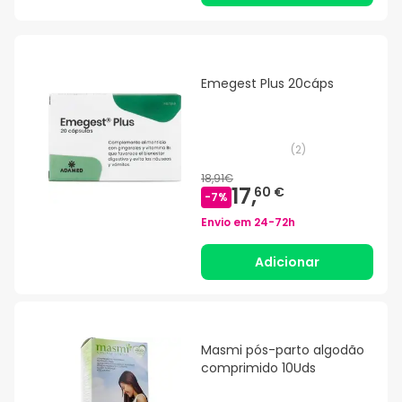
Emegest Plus 20cáps
(
2
)
18,91€
17,
60 €
-
7
%
Envio em
24-72h
Adicionar
Masmi pós-parto algodão
comprimido 10Uds