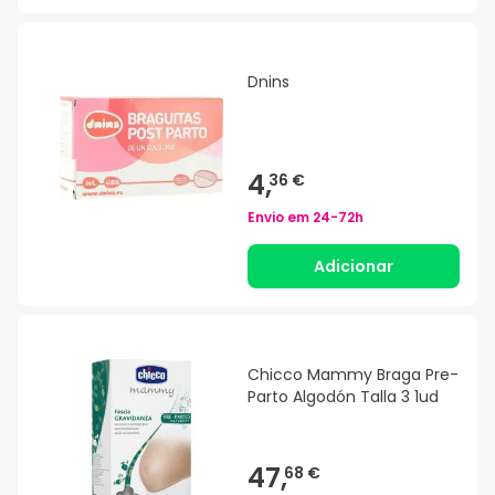
Dnins
4,
36 €
Envio em
24-72h
Adicionar
Chicco Mammy Braga Pre-
Parto Algodón Talla 3 1ud
47,
68 €