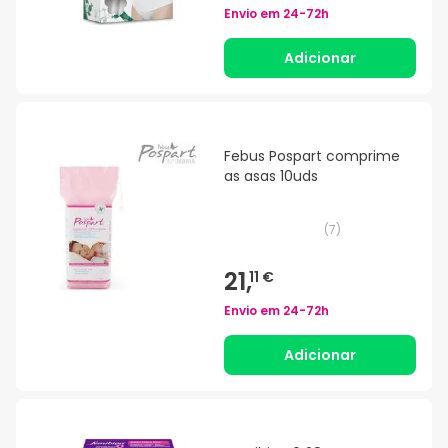
Envio em
24-72h
Adicionar
Febus Pospart comprime
as asas 10uds
(
7
)
21,
11 €
Envio em
24-72h
Adicionar