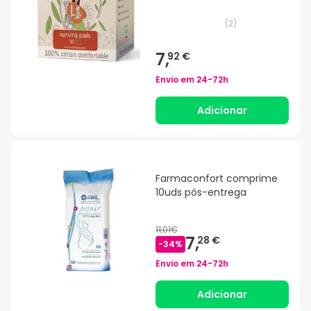
(
2
)
7,
92 €
Envio em
24-72h
Adicionar
Farmaconfort comprime
10uds pós-entrega
11,01€
7,
28 €
-
34
%
Envio em
24-72h
Adicionar