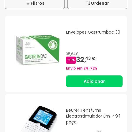
Filtros
Ordenar
Envelopes Gastrumbac 30
35,64€
32,
43 €
-
9
%
Envio em
24-72h
Adicionar
Beurer Tens/Ems
Electrostimulador Em-49 1
peça
(
22
)