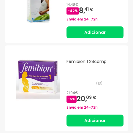
14,48€
8,
41 €
-
42
%
Envio em
24-72h
Adicionar
Femibion 1 28comp
(
13
)
21,04€
20,
09 €
-
5
%
Envio em
24-72h
Adicionar