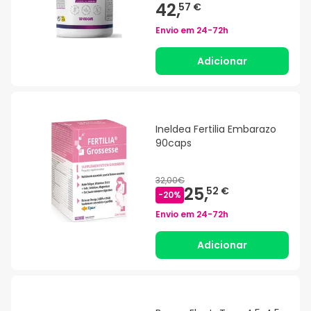
42,
57 €
Envio em
24-72h
Adicionar
Ineldea Fertilia Embarazo
90caps
32,00€
25,
52 €
-
20
%
Envio em
24-72h
Adicionar