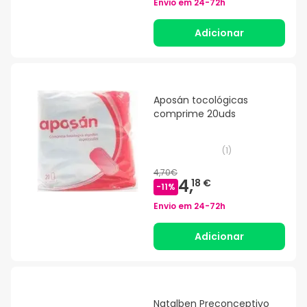
Envio em
24-72h
Adicionar
Aposán tocológicas
comprime 20uds
(
1
)
4,70€
4,
18 €
-
11
%
Envio em
24-72h
Adicionar
Natalben Preconceptivo