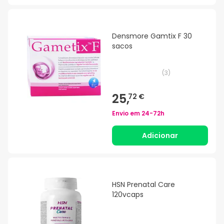
Densmore Gamtix F 30
sacos
(
3
)
25,
72 €
Envio em
24-72h
Adicionar
HSN Prenatal Care
120vcaps