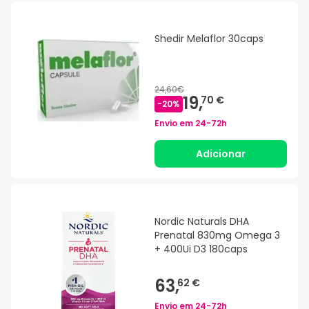
Shedir Melaflor 30caps
24,60€
19,
70 €
-
20
%
Envio em
24-72h
Adicionar
Nordic Naturals DHA
Prenatal 830mg Omega 3
+ 400Ui D3 180caps
63,
62 €
Envio em
24-72h