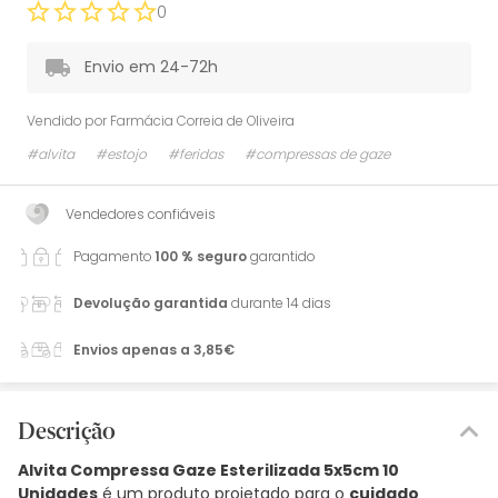
0
Envio em 24-72h
Vendido por
Farmácia Correia de Oliveira
#alvita
#estojo
#feridas
#compressas de gaze
Vendedores confiáveis
Pagamento
100 % seguro
garantido
Devolução garantida
durante 14 dias
Envios apenas a 3,85€
Descrição
Alvita Compressa Gaze Esterilizada 5x5cm 10
Unidades
é um produto projetado para o
cuidado