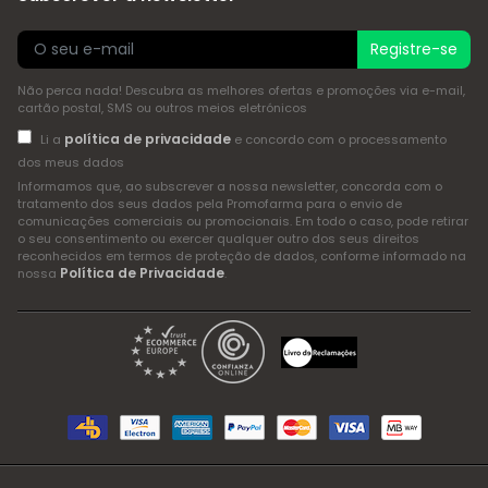
Registre-se
Não perca nada! Descubra as melhores ofertas e promoções via e-mail,
cartão postal, SMS ou outros meios eletrónicos
política de privacidade
Li a
e concordo com o processamento
dos meus dados
Informamos que, ao subscrever a nossa newsletter, concorda com o
tratamento dos seus dados pela Promofarma para o envio de
comunicações comerciais ou promocionais. Em todo o caso, pode retirar
o seu consentimento ou exercer qualquer outro dos seus direitos
reconhecidos em termos de proteção de dados, conforme informado na
Política de Privacidade
nossa
.