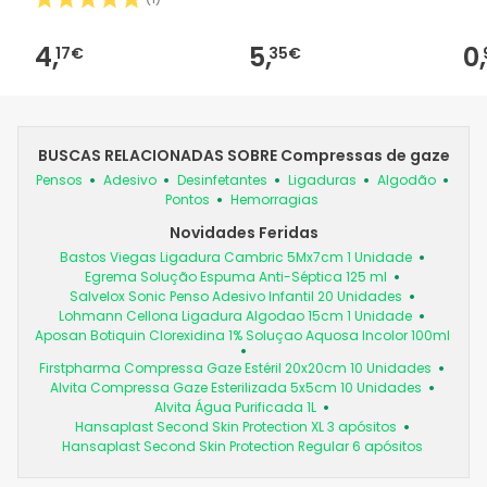
4,
5,
0,
17€
35€
BUSCAS RELACIONADAS SOBRE Compressas de gaze
Pensos
Adesivo
Desinfetantes
Ligaduras
Algodão
Pontos
Hemorragias
Novidades Feridas
Bastos Viegas Ligadura Cambric 5Mx7cm 1 Unidade
Egrema Solução Espuma Anti-Séptica 125 ml
Salvelox Sonic Penso Adesivo Infantil 20 Unidades
Lohmann Cellona Ligadura Algodao 15cm 1 Unidade
Aposan Botiquin Clorexidina 1% Soluçao Aquosa Incolor 100ml
Firstpharma Compressa Gaze Estéril 20x20cm 10 Unidades
Alvita Compressa Gaze Esterilizada 5x5cm 10 Unidades
Alvita Água Purificada 1L
Hansaplast Second Skin Protection XL 3 apósitos
Hansaplast Second Skin Protection Regular 6 apósitos