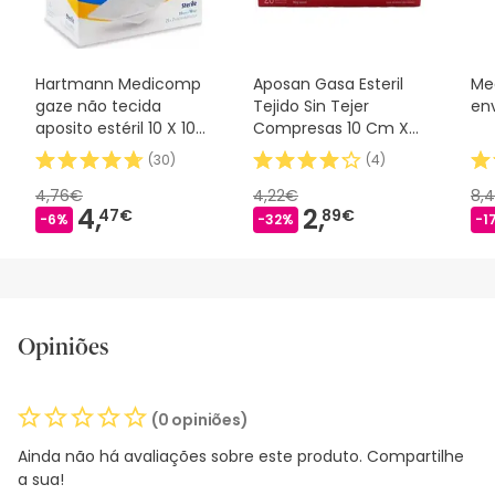
Hartmann Medicomp
Aposan Gasa Esteril
Me
gaze não tecida
Tejido Sin Tejer
en
aposito estéril 10 X 10
Compresas 10 Cm X
CM 25 x 2 U
20 Cm 20
(
30
)
(
4
)
4,76€
4,22€
8,
4,
2,
47€
89€
-6%
-32%
-1
Opiniões
(0 opiniões)
Ainda não há avaliações sobre este produto. Compartilhe
a sua!