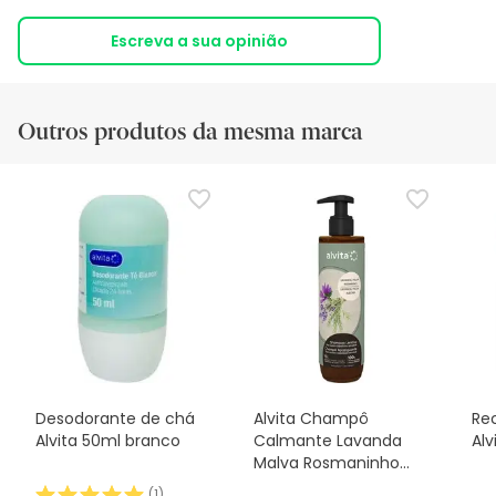
Escreva a sua opinião
Outros produtos da mesma marca
Desodorante de chá
Alvita Champô
Rec
Alvita 50ml branco
Calmante Lavanda
Alv
Malva Rosmaninho
400ml
(
1
)