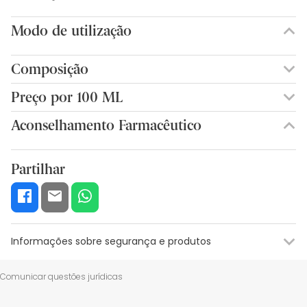
Modo de utilização
Composição
Preço por 100 ML
65,67€ / 100 ml
Aconselhamento Farmacêutico
Partilhar
Informações sobre segurança e produtos
Recursos de segurança visual
Dados do fabricante
Gestor o
Comunicar questões jurídicas
Recursos de segurança visual