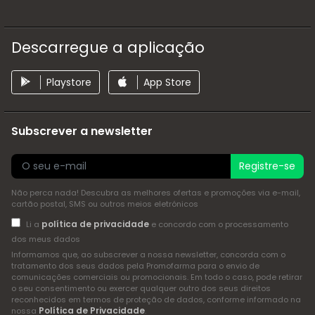
Descarregue a aplicação
Playstore
App Store
Subscrever a newsletter
Registre-se
Não perca nada! Descubra as melhores ofertas e promoções via e-mail,
cartão postal, SMS ou outros meios eletrónicos
política de privacidade
Li a
e concordo com o processamento
dos meus dados
Informamos que, ao subscrever a nossa newsletter, concorda com o
tratamento dos seus dados pela Promofarma para o envio de
comunicações comerciais ou promocionais. Em todo o caso, pode retirar
o seu consentimento ou exercer qualquer outro dos seus direitos
reconhecidos em termos de proteção de dados, conforme informado na
Política de Privacidade
nossa
.