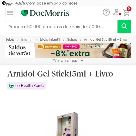
4,5
/
5
Com base em
646
opiniões
0
Bebés
Infantil
Estojo infantil
Golpes
Arnidol Gel Stick15ml + Livro
*Ver detalhes
Arnidol Gel Stick15ml + Livro
Health Points