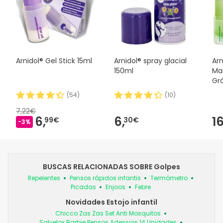
Arnidol® Gel Stick 15ml
Arnidol® spray glacial
Arn
150ml
Ma
Grá
(
54
)
(
10
)
7,22€
6,
6,
16
99€
30€
-3%
BUSCAS RELACIONADAS SOBRE Golpes
Repelentes
Pensos rápidos infantis
Termómetro
Picadas
Enjoos
Febre
Novidades Estojo infantil
Chicco Zas Zas Set Anti Mosquitos
Salvelox Barbie Pensos Adesivos 14 Unidades