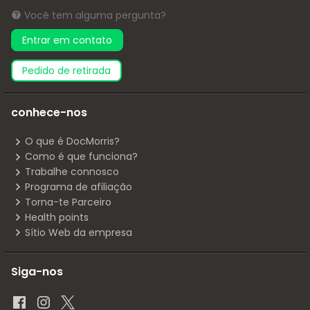
Você tem alguma pergunta?
Entrar em contato
pedido de retirada
conhece-nos
O que é DocMorris?
Como é que funciona?
Trabalhe connosco
Programa de afiliação
Torna-te Parceiro
Health points
Sítio Web da empresa
Siga-nos