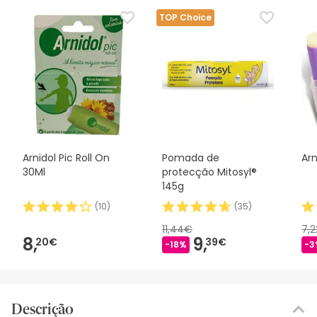
TOP Choice
Arnidol Pic Roll On
Pomada de
Arn
30Ml
protecção Mitosyl®
145g
(
10
)
(
35
)
11,44€
7,
8,
9,
20€
39€
-18%
-3
Descrição