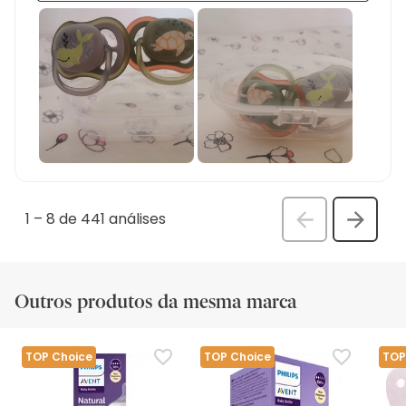
1
–
8 de 441
análises
Anterior
Seguin
análi
análise
Outros produtos da mesma marca
TOP Choice
TOP Choice
TOP