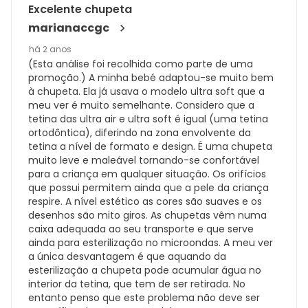
Excelente chupeta
marianaccgc
há 2 anos
(Esta análise foi recolhida como parte de uma
promoção.) A minha bebé adaptou-se muito bem
à chupeta. Ela já usava o modelo ultra soft que a
meu ver é muito semelhante. Considero que a
tetina das ultra air e ultra soft é igual (uma tetina
ortodôntica), diferindo na zona envolvente da
tetina a nível de formato e design. É uma chupeta
muito leve e maleável tornando-se confortável
para a criança em qualquer situação. Os orifícios
que possui permitem ainda que a pele da criança
respire. A nível estético as cores são suaves e os
desenhos são mito giros. As chupetas vêm numa
caixa adequada ao seu transporte e que serve
ainda para esterilização no microondas. A meu ver
a única desvantagem é que aquando da
esterilização a chupeta pode acumular água no
interior da tetina, que tem de ser retirada. No
entanto penso que este problema não deve ser