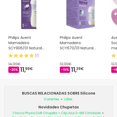
Philips Avent
Philips Avent
Av
Mamadeira
Mamadeira
Soo
SCY906/01 Natural
SCY670/01 Natural
me
Response 330ml
AirFree 125ml
(
1
)
14,99€
13,99€
12
11,
11,
99€
39€
-20%
-19%
-1
BUSCAS RELACIONADAS SOBRE Silicone
Correntes
Látex
Novidades Chupetas
Chicco Physio Soft Chupeta + Clip Azul 0-6M 1 Unidade