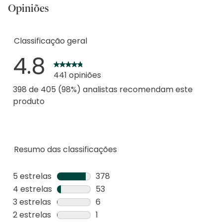
Opiniões
Classificação geral
4.8
441 opiniões
398 de 405 (98%) analistas recomendam este
produto
Resumo das classificações
5 estrelas
estrelas
378
378
4 estrelas
estrelas
53
análises
53
3 estrelas
estrelas
6
com
análises
6
2 estrelas
estrelas
1