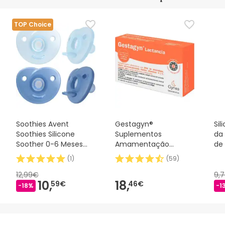
TOP Choice
Soothies Avent
Gestagyn®
Sil
Soothies Silicone
Suplementos
da
Soother 0-6 Meses
Amamentação
de
Azul 2 peças
30caps
150
(
1
)
(
59
)
12,99€
9,
10,
18,
59€
46€
-18%
-1