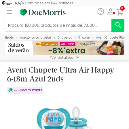
4,5
/
5
Com base em
642
opiniões
0
Bebés
Acessórios para bebé
Chupetas
Silicone
Avent Chupete Ultra A
*Ver detalhes
Avent Chupete Ultra Air Happy
6-18m Azul 2uds
Health Points