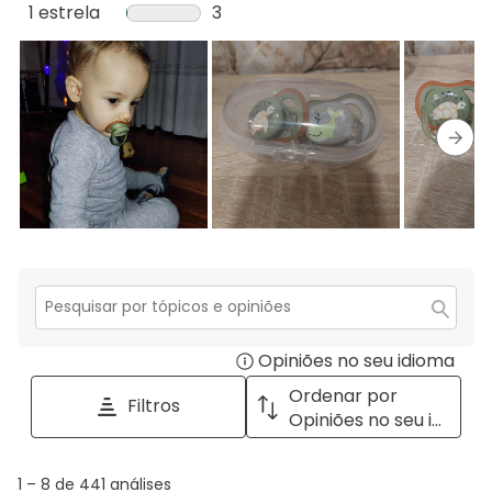
5
com
análises
1
1 estrela
estrelas
3
estrelas.
4
com
análise
3
estrelas.
3
com
análises
estrelas.
2
com
estrelas.
1
estrela.
Segu
Secção
para
Opiniões no seu idioma
Disp
pesquisar
tópicos
a
Ordenar por
Filtros
e
pop
Opiniões no seu idioma
opiniões
with
info
1
1
–
8 de 441
análises
abou