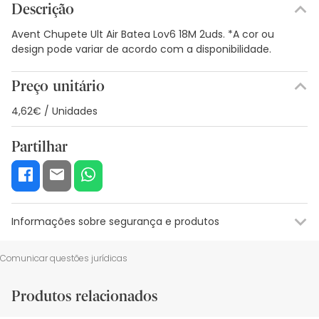
Descrição
Avent Chupete Ult Air Batea Lov6 18M 2uds. *A cor ou
design pode variar de acordo com a disponibilidade.
Preço unitário
4,62€ / Unidades
Partilhar
Informações sobre segurança e produtos
Recursos de segurança visual
Dados do fabricante
Gestor o
Comunicar questões jurídicas
Recursos de segurança visual
Produtos relacionados
De momento, não dispomos de imagens de segurança