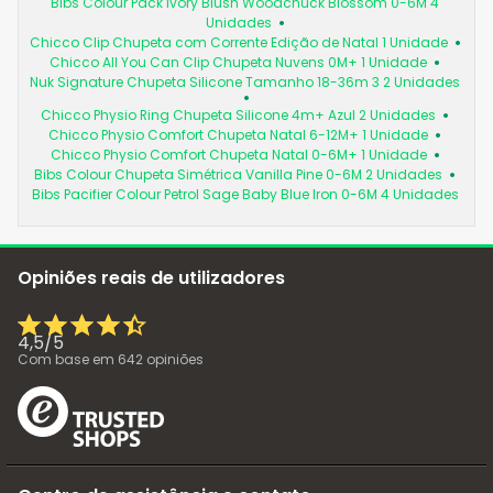
Bibs Colour Pack Ivory Blush Woodchuck Blossom 0-6M 4
Unidades
Chicco Clip Chupeta com Corrente Edição de Natal 1 Unidade
Chicco All You Can Clip Chupeta Nuvens 0M+ 1 Unidade
Nuk Signature Chupeta Silicone Tamanho 18-36m 3 2 Unidades
Chicco Physio Ring Chupeta Silicone 4m+ Azul 2 Unidades
Chicco Physio Comfort Chupeta Natal 6-12M+ 1 Unidade
Chicco Physio Comfort Chupeta Natal 0-6M+ 1 Unidade
Bibs Colour Chupeta Simétrica Vanilla Pine 0-6M 2 Unidades
Bibs Pacifier Colour Petrol Sage Baby Blue Iron 0-6M 4 Unidades
Opiniões reais de utilizadores
4,5
/
5
Com base em
642
opiniões