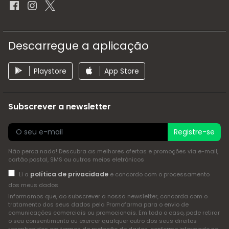
Descarregue a aplicação
Playstore
App Store
Subscrever a newsletter
Registre-se
Não perca nada! Descubra as melhores ofertas e promoções via e-mail,
cartão postal, SMS ou outros meios eletrónicos
política de privacidade
Li a
e concordo com o processamento
dos meus dados
Informamos que, ao subscrever a nossa newsletter, concorda com o
tratamento dos seus dados pela Promofarma para o envio de
comunicações comerciais ou promocionais. Em todo o caso, pode retirar
o seu consentimento ou exercer qualquer outro dos seus direitos