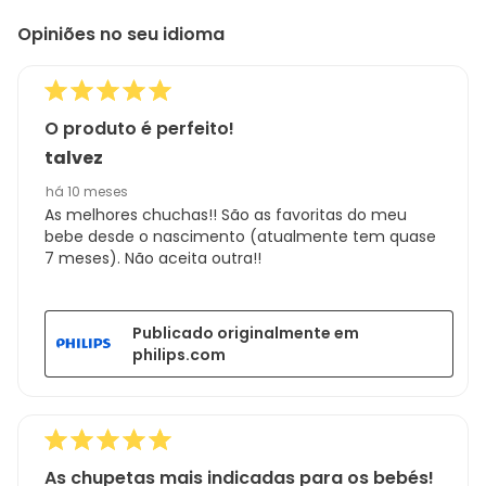
to
Regi
Opiniões no seu idioma
8
Sort.
de
441
análises
O produto é perfeito!
talvez
há 10 meses
As melhores chuchas!! São as favoritas do meu
bebe desde o nascimento (atualmente tem quase
7 meses). Não aceita outra!!
Publicado originalmente em
philips.com
As chupetas mais indicadas para os bebés!