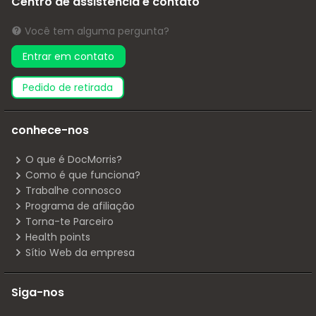
Centro de assistência e contato
Você tem alguma pergunta?
Entrar em contato
pedido de retirada
conhece-nos
O que é DocMorris?
Como é que funciona?
Trabalhe connosco
Programa de afiliação
Torna-te Parceiro
Health points
Sítio Web da empresa
Siga-nos