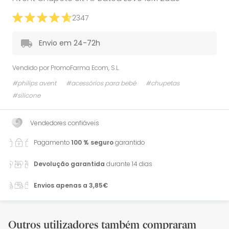
2347
Envio em 24-72h
Vendido por
PromoFarma Ecom, S.L.
#philips avent
#acessórios para bebé
#chupetas
#silicone
Vendedores confiáveis
Pagamento
100 % seguro
garantido
Devolução garantida
durante 14 dias
Envios apenas a 3,85€
Outros utilizadores também compraram