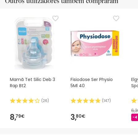
Outros utilizadores também compraram
Mamã Tet Silic Deb 3
Fisiodose Ser Physio
Elg
Rap Bt2
5Ml 40
Sp
(
26
)
(
147
)
6,
8,
3,
79€
80€
-4