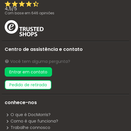
4,5
/
5
Com base em
646
opiniões
Centro de assistência e contato
Você tem alguma pergunta?
Entrar em contato
pedido de retirada
conhece-nos
O que é DocMorris?
Como é que funciona?
Trabalhe connosco