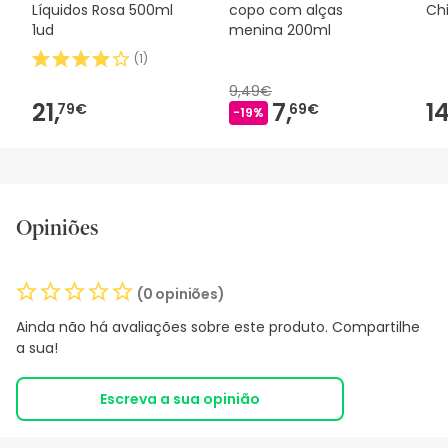
Líquidos Rosa 500ml
copo com alças
Chi
1ud
menina 200ml
(
1
)
9,49€
21,
7,
14
79€
69€
-19%
Opiniões
(0 opiniões)
Ainda não há avaliações sobre este produto. Compartilhe
a sua!
Escreva a sua opinião