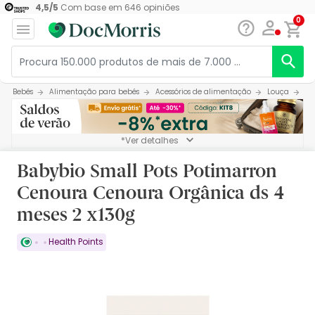
4,5
/
5
Com base em
646
opiniões
0
Bebés
Alimentação para bebés
Acessórios de alimentação
Louça
Ba
*Ver detalhes
Babybio Small Pots Potimarron
Cenoura Cenoura Orgânica ds 4
meses 2 x130g
Health Points