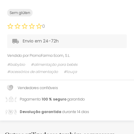
Sem glúten
0
Envio em 24-72h
Vendido por
PromoFarma Ecom, S.L.
#babybio
#alimentação para bebés
#acessórios de alimentação
#louça
Vendedores confiáveis
Pagamento
100 % seguro
garantido
Devolução garantida
durante 14 dias