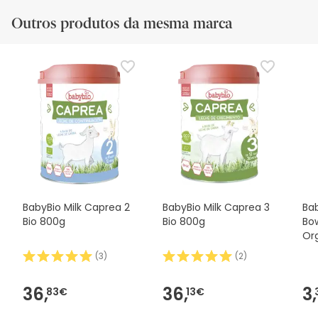
Outros produtos da mesma marca
BabyBio Milk Caprea 2
BabyBio Milk Caprea 3
Ba
Bio 800g
Bio 800g
Bo
Or
2 x
(
3
)
(
2
)
36,
36,
3,
83€
13€