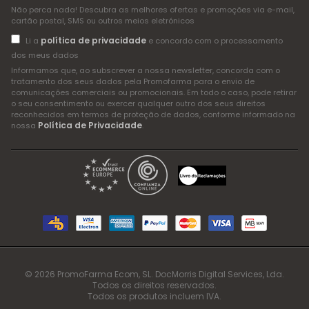
Não perca nada! Descubra as melhores ofertas e promoções via e-mail,
cartão postal, SMS ou outros meios eletrónicos
política de privacidade
Li a
e concordo com o processamento
dos meus dados
Informamos que, ao subscrever a nossa newsletter, concorda com o
tratamento dos seus dados pela Promofarma para o envio de
comunicações comerciais ou promocionais. Em todo o caso, pode retirar
o seu consentimento ou exercer qualquer outro dos seus direitos
reconhecidos em termos de proteção de dados, conforme informado na
Política de Privacidade
nossa
.
© 2026 PromoFarma Ecom, SL. DocMorris Digital Services, Lda.
Todos os direitos reservados.
Todos os produtos incluem IVA.