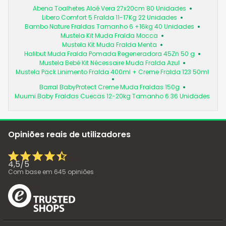
Abena Toalhetes Aloé Vera 27x20cm 80 Unidades
Libero Comfort 5 Fralda 11-17Kg 22 Unidades
Bambo Nature Fraldas Tamanho 6 +16kg 40 Unidades
Mustela Kit Muda Fralda Mocca
Mustela Kit Muda Fralda Menta
Halibut Muda Fralda Pomada Regeneradora 45Zn 50 g
Mustela Bebé Kit Nécessaire Muda Fralda Azul
Mustela Pack Linimento Fralda 400ml + Creme Fralda 123 50ml
Barral BabyProtect Creme Muda Fraldas 150g
Muumi Baby Fraldas Cuecas 12-20kg Tamanho 6 36 Unidades
Opiniões reais de utilizadores
4,5
/
5
Com base em
645
opiniões