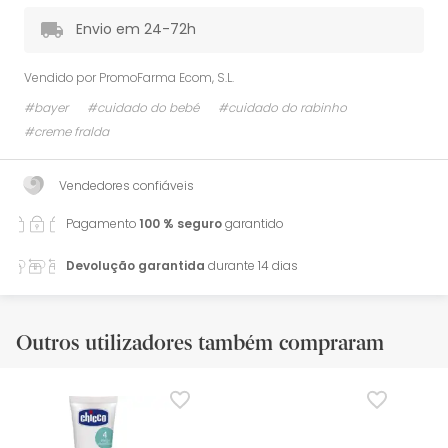
Envio em 24-72h
Vendido por
PromoFarma Ecom, S.L.
#bayer
#cuidado do bebé
#cuidado do rabinho
#creme fralda
Vendedores confiáveis
Pagamento
100 % seguro
garantido
Devolução garantida
durante 14 dias
Outros utilizadores também compraram