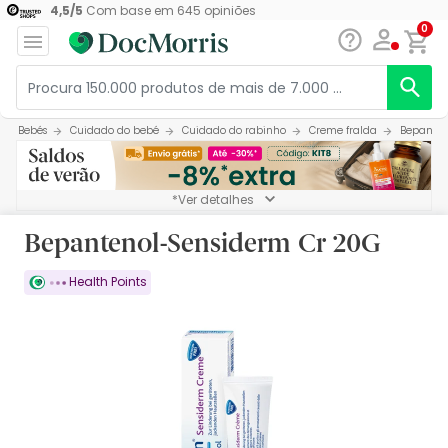
4,5
/
5
Com base em
645
opiniões
0
Bebés
Cuidado do bebé
Cuidado do rabinho
Creme fralda
Bepanten
*Ver detalhes
Bepantenol-Sensiderm Cr 20G
Health Points