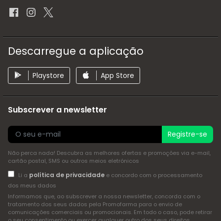
Descarregue a aplicação
Playstore
App Store
Subscrever a newsletter
Registre-se
Não perca nada! Descubra as melhores ofertas e promoções via e-mail,
cartão postal, SMS ou outros meios eletrónicos
política de privacidade
Li a
e concordo com o processamento
dos meus dados
Informamos que, ao subscrever a nossa newsletter, concorda com o
tratamento dos seus dados pela Promofarma para o envio de
comunicações comerciais ou promocionais. Em todo o caso, pode retirar
o seu consentimento ou exercer qualquer outro dos seus direitos