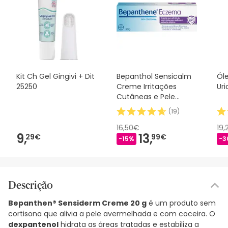
Kit Ch Gel Gingivi + Dit
Bepanthol Sensicalm
Óle
25250
Creme Irritações
Ur
Cutâneas e Pele
Atópica 50 g
(
19
)
16,50€
19
9,
13,
29€
99€
-15%
-3
Descrição
Bepanthen® Sensiderm Creme 20 g
é um produto sem
cortisona que alivia a pele avermelhada e com coceira. O
dexpantenol
hidrata as áreas tratadas e estabiliza a