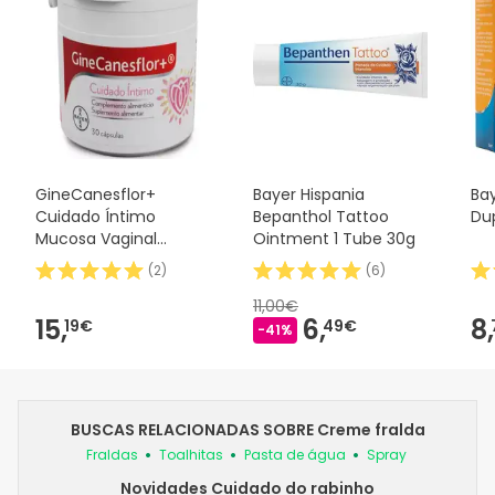
GineCanesflor+
Bayer Hispania
Ba
Cuidado Íntimo
Bepanthol Tattoo
Du
Mucosa Vaginal
Ointment 1 Tube 30g
Equilíbrio Íntimo 30
(
2
)
(
6
)
Cápsulas
11,00€
15,
6,
8,
19€
49€
-41%
BUSCAS RELACIONADAS SOBRE Creme fralda
Fraldas
Toalhitas
Pasta de água
Spray
Novidades Cuidado do rabinho