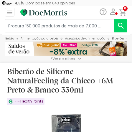
4,5
/
5
Com base em
643
opiniões
0
Bebés
Alimentação para bebés
Acessórios de alimentação
Biberões
*Ver detalhes
Biberão de Silicone
NaturalFeeling da Chicco +6M
Preto & Branco 330ml
Health Points