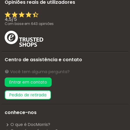
Opiniões reais de utilizadores
4,5
/
5
Com base em
643
opiniões
Centro de assistência e contato
Você tem alguma pergunta?
Entrar em contato
pedido de retirada
conhece-nos
O que é DocMorris?