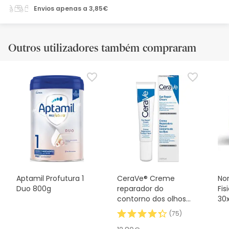
Envios apenas a 3,85€
Outros utilizadores também compraram
Aptamil Profutura 1
CeraVe® Creme
No
Duo 800g
reparador do
Fis
contorno dos olhos
30
14ml
(
75
)