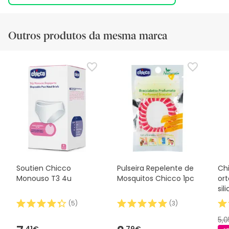
Outros produtos da mesma marca
Soutien Chicco
Pulseira Repelente de
Ch
Monouso T3 4u
Mosquitos Chicco 1pc
or
sil
(
5
)
(
3
)
5,
41€
79€