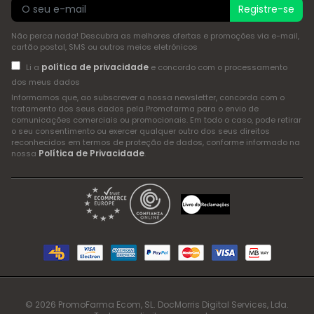
Registre-se
Não perca nada! Descubra as melhores ofertas e promoções via e-mail,
cartão postal, SMS ou outros meios eletrónicos
política de privacidade
Li a
e concordo com o processamento
dos meus dados
Informamos que, ao subscrever a nossa newsletter, concorda com o
tratamento dos seus dados pela Promofarma para o envio de
comunicações comerciais ou promocionais. Em todo o caso, pode retirar
o seu consentimento ou exercer qualquer outro dos seus direitos
reconhecidos em termos de proteção de dados, conforme informado na
Política de Privacidade
nossa
.
© 2026 PromoFarma Ecom, SL. DocMorris Digital Services, Lda.