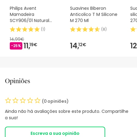
Philips Avent
Suavinex Biberon
Su
Mamadeira
Anticolico T M Silicone
si
SCY906/01 Natural
M 270 Ml
27
Response 330ml
(
1
)
(
8
)
14,99€
11,
14,
12
19€
12€
-25%
Opiniões
(0 opiniões)
Ainda não há avaliações sobre este produto. Compartilhe
a sua!
Escreva a sua opinião