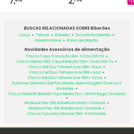
7,
2,
-1
BUSCAS RELACIONADAS SOBRE Biberões
Louça
Tetinas
Babetes
Escovilhão biberão
Esterilizadores
Bolsa de biberão
Novidades Acessórios de alimentação
Chicco Copo Transição 4M+ Cinza 200 ml
Chicco Perfect 360 Copo Refeição 12M+ Cinza 200 ml
Chicco Set Duo Talheres Inox 18M+ Rosa
Chicco Set Duo Talheres Inox 18M+ Azul
Chicco Set Duo Talheres Inox 18M+ Cinza
Suavinex Selection Set Precolheres Aprendizagem Essence 2
Unidades
Chicco Perfect5 Biberão Fluxo Médio 2m+ 240ml Bege 1 Unidade
Minikoioi Flexi-Bib Babete Amarelo 1 Unidade
Minikoioi Flexi-Bib Babete Azul 1 Unidade
Chicco Canudos Silicone 12M+ 6 Unidades