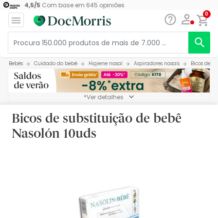
4,5
/
5
Com base em
645
opiniões
0
Bebés
Cuidado do bebé
Higiene nasal
Aspiradores nasais
Bicos de s
*Ver detalhes
Bicos de substituição de bebê
Nasolón 10uds