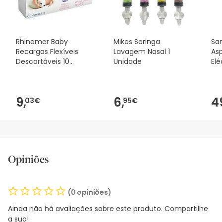
desejares, também podes devolver o produto seguindo os
nossos termos e condições
.
Rhinomer Baby
Mikos Seringa
Sa
Recargas Flexíveis
Lavagem Nasal 1
Asp
Descartáveis 10
Unidade
Elé
Unidades
9,
6,
4
03€
95€
Opiniões
(0 opiniões)
Ainda não há avaliações sobre este produto. Compartilhe
a sua!