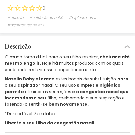
0
#nasolin
#cuidado do bebé
#higiene nasal
#aspiradores nasais
Descrição
O muco torna difícil para o seu filho respirar,
cheirar e até
mesmo engolir.
Hoje há muitos produtos com os quais
você pode reduzir esse congestionamento.
Nasolin Baby oferece
estes bocais de substituição
para
o seu
aspirador
nasal. O seu uso
simples e higiénico
permite
eliminar as secreções
e a congestão nasal que
incomodam o seu
filho
,
melhorando a sua respiração e
fazendo-o sentir-se
bem novamente.
*Descartável. Sem látex.
Liberte o seu filho da congestão nasal!