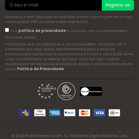
Registre-se
Não perca nada! Descubra as melhores ofertas e promoções via e-mail,
cartão postal, SMS ou outros meios eletrónicos
política de privacidade
Li a
e concordo com o processamento
dos meus dados
Informamos que, ao subscrever a nossa newsletter, concorda com o
tratamento dos seus dados pela Promofarma para o envio de
comunicações comerciais ou promocionais. Em todo o caso, pode retirar
o seu consentimento ou exercer qualquer outro dos seus direitos
reconhecidos em termos de proteção de dados, conforme informado na
Política de Privacidade
nossa
.
© 2026 PromoFarma Ecom, SL. DocMorris Digital Services, Lda.