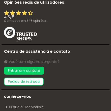
Opiniões reais de utilizadores
4,5
/
5
Com base em
645
opiniões
Centro de assistência e contato
Você tem alguma pergunta?
Entrar em contato
pedido de retirada
conhece-nos
O que é DocMorris?