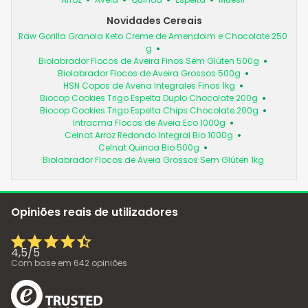
Novidades Cereais
Raw Gorilla Granola Keto Creme de Amendoim e Chocolate 250
g
Biolabrador Flocos de Aveira Finos Sem Glúten 500g
Biolabrador Flocos de Aveira Grossos 500g
HSN Copos de Avena Integrales Finos 1kg
Biocop Cookies Trigo Espelta Duplo Chocolate 200g
Biocop Cookies Trigo Espelta Chips Chocolate 200g
Intracma Flocos de Aveia Eco 1000g
Celnat Arroz Redondo Integral Bio 1000g
Celnat Quinoa Bio 500g
Biolabrador Flocos de Aveia Grossos Sem Glúten 1kg
Opiniões reais de utilizadores
4,5
/
5
Com base em
642
opiniões