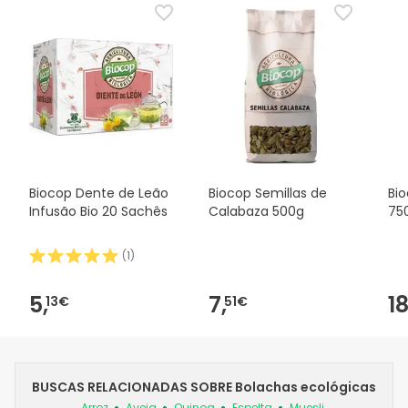
Biocop Dente de Leão
Biocop Semillas de
Bi
Infusão Bio 20 Sachês
Calabaza 500g
75
(
1
)
5,
7,
18
13€
51€
BUSCAS RELACIONADAS SOBRE Bolachas ecológicas
Arroz
Aveia
Quinoa
Espelta
Muesli