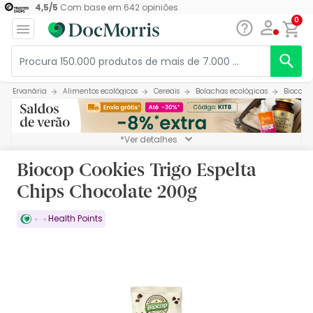
4,5
/
5
Com base em
642
opiniões
0
Ervanária
Alimentos ecológicos
Cereais
Bolachas ecológicas
Biocop C
*Ver detalhes
Biocop Cookies Trigo Espelta
Chips Chocolate 200g
Health Points