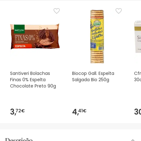
Santiveri Bolachas
Biocop Gall. Espelta
Cf
Finas 0% Espelta
Salgada Bio 250g
30
Chocolate Preto 90g
3,
4,
3
72€
41€
Descrição