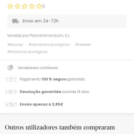
0
Envio em 24-72h
Vendido por
PromoFarma Ecom, S.L.
#biocop
#alimentos ecológicos
#cereais
#bolachas ecológicas
Vendedores confiáveis
Pagamento
100 % seguro
garantido
Devolução garantida
durante 14 dias
Envios apenas a 3,85€
Outros utilizadores também compraram