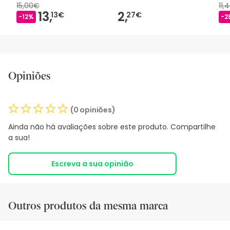
15,00€
11,
13,
2,
13€
27€
-12%
-2
Opiniões
(0 opiniões)
Ainda não há avaliações sobre este produto. Compartilhe
a sua!
Escreva a sua opinião
Outros produtos da mesma marca