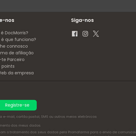
e-nos
Siga-nos
 é DocMorris?
é que funciona?
lhe connosco
ama de afiliação
-te Parceiro
 points
 Web da empresa
Registre-se
e-mail, cartão postal, SMS ou outros meios eletrónicos
amento dos meus dados
com o tratamento dos seus dados pela Promofarma para o envio de comunicaçõ