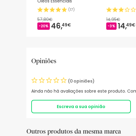
Óleos Essenciais
(
17
)
57,80€
14,95€
46,
14,
49€
49€
-20%
-3%
Opiniões
(0 opiniões)
Ainda não há avaliações sobre este produto. Com
Escreva a sua opinião
Outros produtos da mesma marca