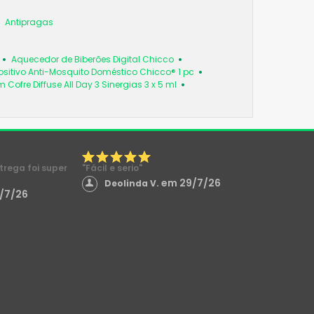
Antipragas
Aquecedor de Biberões Digital Chicco
ositivo Anti-Mosquito Doméstico Chicco® 1 pc
 Cofre Diffuse All Day 3 Sinergias 3 x 5 ml
ntrega foi super
"Fácil e serio"
em 29/7/26
Deolinda V.
/7/26