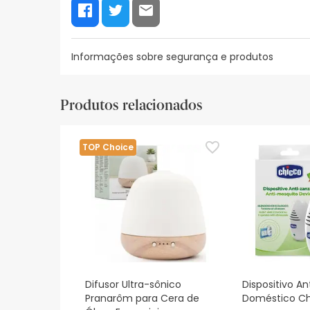
Informações sobre segurança e produtos
Recursos de segurança visual
Dados do fabrica
Produtos relacionados
Recursos de segurança visual
De momento, não dispomos de imagens de segura
TOP Choice
actualizações. Entretanto, recomendamos que le
sobre segurança, não hesites em contactar-nos.
Difusor Ultra-sônico
Dispositivo A
Pranarôm para Cera de
Doméstico Ch