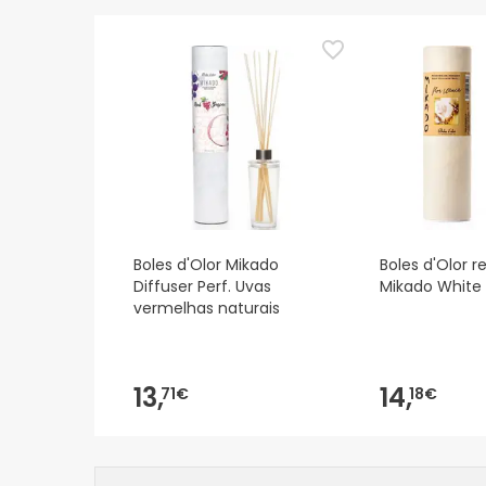
Boles d'Olor Mikado
Boles d'Olor r
Diffuser Perf. Uvas
Mikado White 
vermelhas naturais
13,
14,
71€
18€