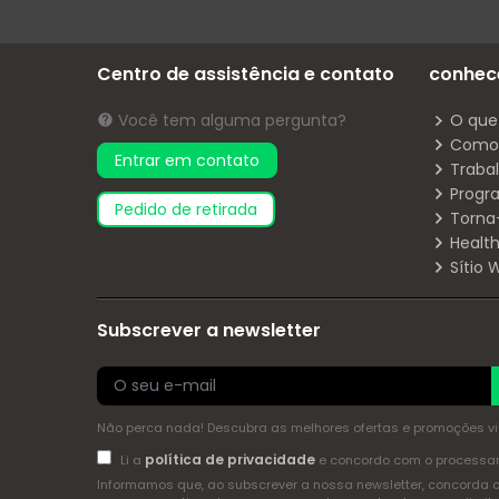
Centro de assistência e contato
conhec
Você tem alguma pergunta?
O que
Como 
Entrar em contato
Traba
Progr
pedido de retirada
Torna
Health
Sítio
Subscrever a newsletter
Não perca nada! Descubra as melhores ofertas e promoções via 
política de privacidade
Li a
e concordo com o process
Informamos que, ao subscrever a nossa newsletter, concorda 