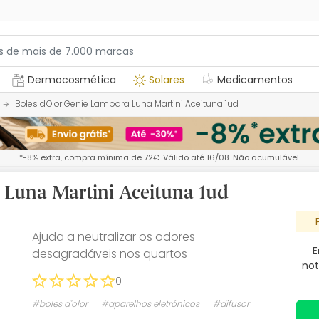
Dermocosmética
Solares
Medicamentos
Boles d'Olor Genie Lampara Luna Martini Aceituna 1ud
*-8% extra, compra mínima de 72€. Válido até 16/08. Não acumulável.
 Luna Martini Aceituna 1ud
Ajuda a neutralizar os odores
E
desagradáveis nos quartos
not
0
#boles d'olor
#aparelhos eletrónicos
#difusor