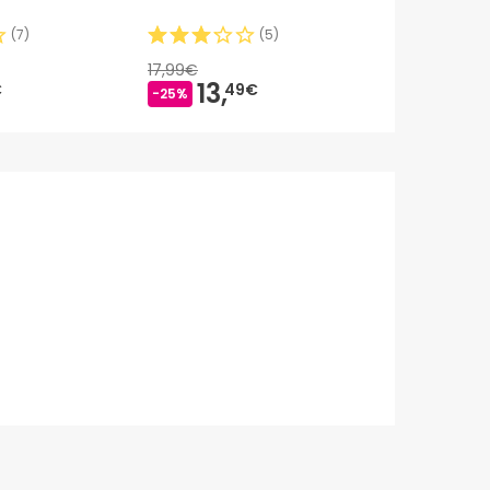
(
7
)
(
5
)
17,99€
13,
59,
€
49€
75€
-25%