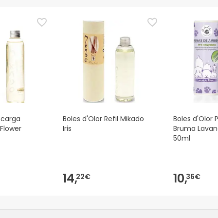
ecarga
Boles d'Olor Refil Mikado
Boles d'Olor
Flower
Iris
Bruma Lavan
50ml
14,
10,
22€
36€