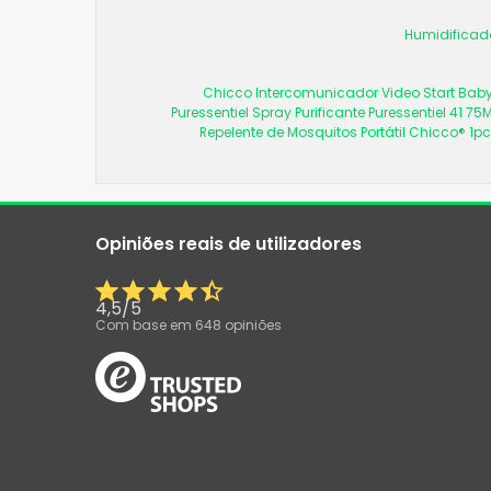
Humidificad
Chicco Intercomunicador Video Start Baby
Puressentiel Spray Purificante Puressentiel 41 75M
Repelente de Mosquitos Portátil Chicco® 1pc
Opiniões reais de utilizadores
4,5
/
5
Com base em
648
opiniões