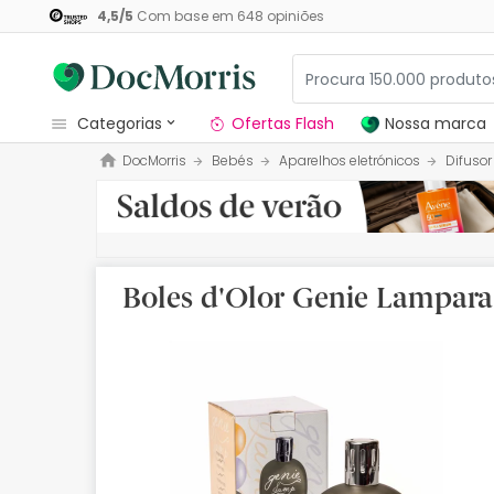
4,5
/
5
Com base em
648
opiniões
categorias
Ofertas Flash
Nossa marca
DocMorris
Bebés
Aparelhos eletrónicos
Difusor
Dermocosmetica
Nossa marca
Solares
Boles d'Olor Genie Lampara
Medicamentos
Cosmética
Saúde
Higiene
Dietética