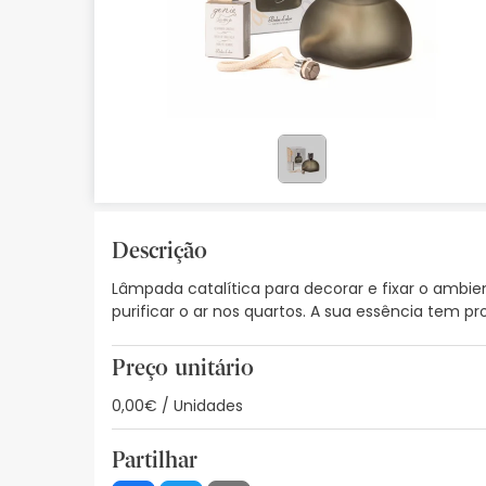
Bebés
Ótica
Ortopedia
Ervanária
Cosmética natural
Descrição
Promoções
Lâmpada catalítica para decorar e fixar o ambie
Marcas
purificar o ar nos quartos. A sua essência tem p
Mais vendidos
Preço unitário
Health points
0,00€ / Unidades
Blog
Partilhar