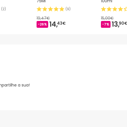
75Ml
100ml
(
2
)
(
9
)
19,47€
15,00€
14,
13,
43€
90
-26%
-7%
partilhe a sua!