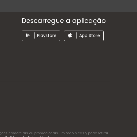
Descarregue a aplicação
Playstore
App Store
es comerciais ou promocionais. Em todo o caso, pode retirar