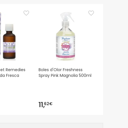
 Pet Remedies
Boles d'Olor Freshness
da Fresca
Spray Pink Magnolia 500ml
11,
62€