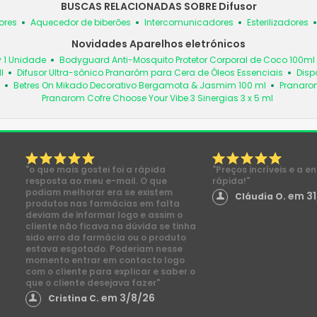
BUSCAS RELACIONADAS SOBRE Difusor
ores
Aquecedor de biberões
Intercomunicadores
Esterilizadores
Novidades Aparelhos eletrónicos
 1 Unidade
Bodyguard Anti-Mosquito Protetor Corporal de Coco 100ml
l
Difusor Ultra-sônico Pranarôm para Cera de Óleos Essenciais
Disp
Betres On Mikado Decorativo Bergamota & Jasmim 100 ml
Pranarom
Pranarom Cofre Choose Your Vibe 3 Sinergias 3 x 5 ml
"o que mais gostei foi a rápida
"Preços incríveis e a e
resposta ao meu e-mail. O que
rápida!"
podiam melhorar era se existem
em 31
Cláudia O.
produtos nas farmácias em falta
deviam de informar logo e assim o
cliente não ficava na dúvida se tinha
sido erro da farmácia ou o produto
estava esgotado. Poderiam nesse
momento entrar em contacto logo
com o cliente para explicar e saber o
que o cliente desejava fazer"
em 3/8/26
Cristina C.