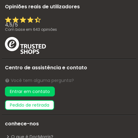
Opiniões reais de utilizadores
4,5
/
5
Com base em
643
opiniões
Centro de assistência e contato
Você tem alguma pergunta?
Entrar em contato
pedido de retirada
conhece-nos
O que é DocMorris?