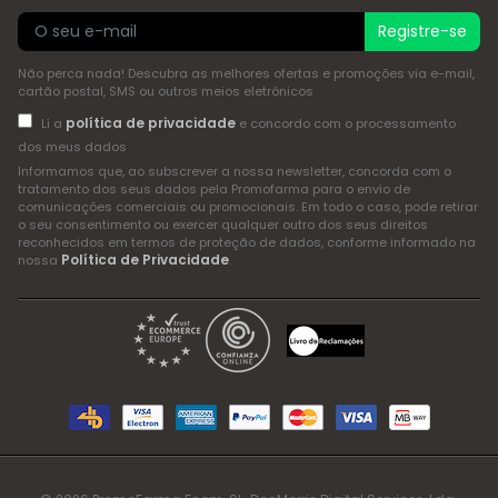
Registre-se
Não perca nada! Descubra as melhores ofertas e promoções via e-mail,
cartão postal, SMS ou outros meios eletrónicos
política de privacidade
Li a
e concordo com o processamento
dos meus dados
Informamos que, ao subscrever a nossa newsletter, concorda com o
tratamento dos seus dados pela Promofarma para o envio de
comunicações comerciais ou promocionais. Em todo o caso, pode retirar
o seu consentimento ou exercer qualquer outro dos seus direitos
reconhecidos em termos de proteção de dados, conforme informado na
Política de Privacidade
nossa
.