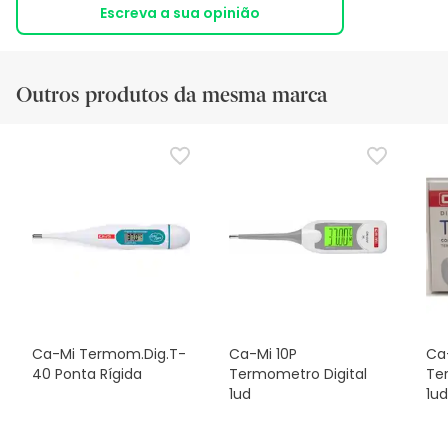
Escreva a sua opinião
Outros produtos da mesma marca
Ca-Mi Termom.Dig.T-
Ca-Mi 10P
Ca
40 Ponta Rígida
Termometro Digital
Te
1ud
1ud