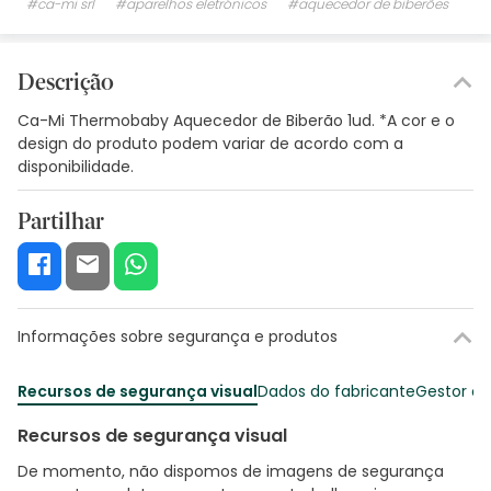
#ca-mi srl
#aparelhos eletrónicos
#aquecedor de biberões
Descrição
Ca-Mi Thermobaby Aquecedor de Biberão 1ud. *A cor e o
design do produto podem variar de acordo com a
disponibilidade.
Partilhar
Informações sobre segurança e produtos
Recursos de segurança visual
Dados do fabricante
Gestor o
Recursos de segurança visual
De momento, não dispomos de imagens de segurança