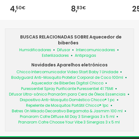
4,
8,
2
50€
83€
BUSCAS RELACIONADAS SOBRE Aquecedor de
biberões
Humidificadores
Difusor
Intercomunicadores
Esterilizadores
Antipragas
Novidades Aparelhos eletrónicos
Chicco Intercomunicador Video Start Baby 1 Unidade
Bodyguard Anti-Mosquito Protetor Corporal de Coco 100ml
Aquecedor de Biberões Digital Chicco
Puressentiel Spray Purificante Puressentiel 41 75Ml
Difusor Ultra-sônico Pranarôm para Cera de Óleos Essenciais
Dispositivo Anti-Mosquito Doméstico Chicco® 1 pc
Repelente de Mosquitos Portátil Chicco® 1pc
Betres On Mikado Decorativo Bergamota & Jasmim 100 ml
Pranarom Cofre Diffuse All Day 3 Sinergias 3 x 5 ml
Pranarom Cofre Choose Your Vibe 3 Sinergias 3 x 5 ml