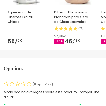
Aquecedor de
Difusor Ultra-sônico
Bo
Biberões Digital
Pranarôm para Cera
Mo
Chicco
de Óleos Essenciais
Co
10
(
17
)
57,80€
15
59,
46,
75€
49€
-20%
-7
Opiniões
(0 opiniões)
Ainda não há avaliações sobre este produto. Compartilhe
a sua!