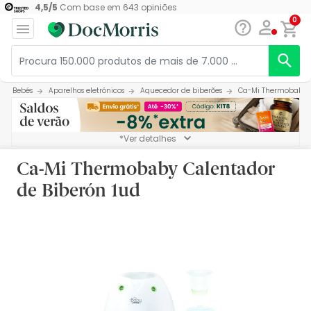
4,5
/
5
Com base em
643
opiniões
0
Bebés
Aparelhos eletrónicos
Aquecedor de biberões
Ca-Mi Thermobaby C
*Ver detalhes
Ca-Mi Thermobaby Calentador
de Biberón 1ud