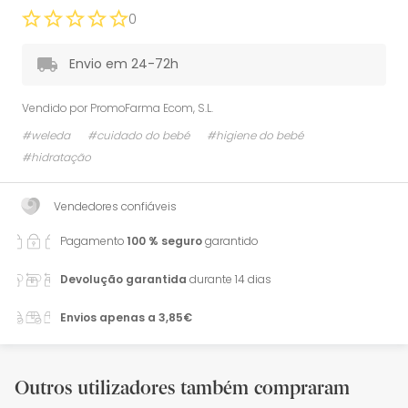
0
Envio em 24-72h
Vendido por
PromoFarma Ecom, S.L.
#weleda
#cuidado do bebé
#higiene do bebé
#hidratação
Vendedores confiáveis
Pagamento
100 % seguro
garantido
Devolução garantida
durante 14 dias
Envios apenas a 3,85€
Outros utilizadores também compraram