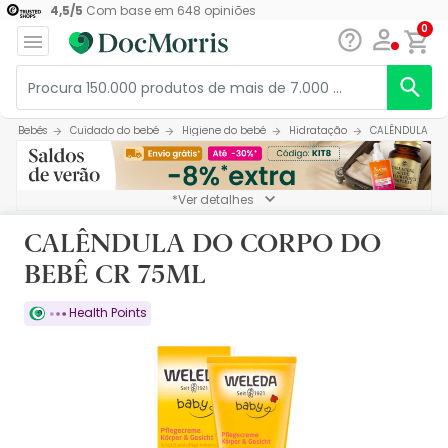
4,5
/
5
Com base em
648
opiniões
0
Bebés
Cuidado do bebé
Higiene do bebé
Hidratação
CALÊNDULA DO 
*Ver detalhes
CALÊNDULA DO CORPO DO
BEBÊ CR 75ML
Health Points