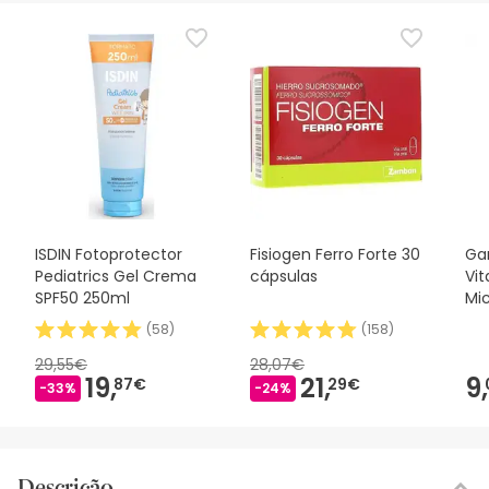
ISDIN Fotoprotector
Fisiogen Ferro Forte 30
Gar
Pediatrics Gel Crema
cápsulas
Vi
SPF50 250ml
Mi
(
58
)
(
158
)
29,55€
28,07€
19,
21,
9,
87€
29€
-33%
-24%
Descrição