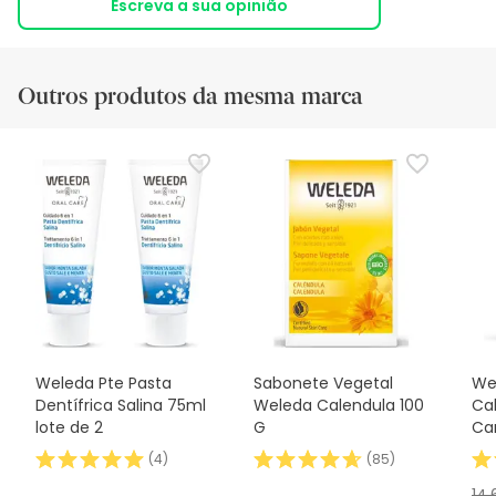
Escreva a sua opinião
Outros produtos da mesma marca
Weleda Pte Pasta
Sabonete Vegetal
We
Dentífrica Salina 75ml
Weleda Calendula 100
Ca
lote de 2
G
Ca
(
4
)
(
85
)
14