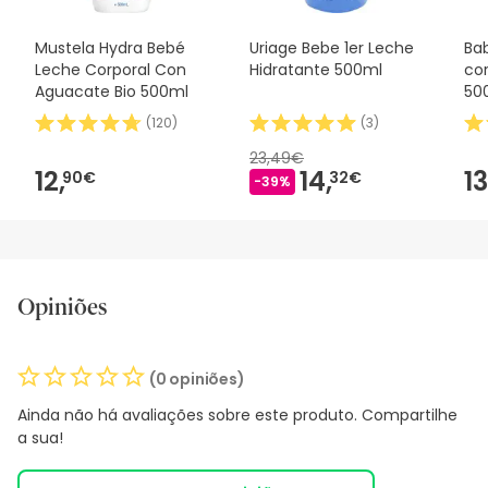
Mustela Hydra Bebé
Uriage Bebe 1er Leche
Bab
Leche Corporal Con
Hidratante 500ml
cor
Aguacate Bio 500ml
50
(
120
)
(
3
)
23,49€
12,
14,
13
90€
32€
-39%
Opiniões
(0 opiniões)
Ainda não há avaliações sobre este produto. Compartilhe
a sua!