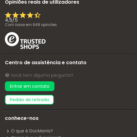
Opiniões reais de utilizadores
4,5
/
5
Com base em
648
opiniões
Centro de assistência e contato
Você tem alguma pergunta?
Entrar em contato
pedido de retirada
conhece-nos
O que é DocMorris?