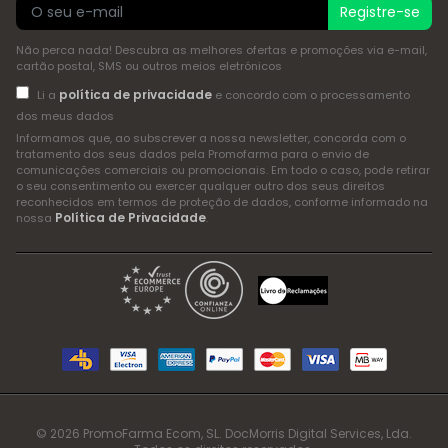
Registre-se
Não perca nada! Descubra as melhores ofertas e promoções via e-mail,
cartão postal, SMS ou outros meios eletrónicos
política de privacidade
Li a
e concordo com o processamento
dos meus dados
Informamos que, ao subscrever a nossa newsletter, concorda com o
tratamento dos seus dados pela Promofarma para o envio de
comunicações comerciais ou promocionais. Em todo o caso, pode retirar
o seu consentimento ou exercer qualquer outro dos seus direitos
reconhecidos em termos de proteção de dados, conforme informado na
Política de Privacidade
nossa
.
© 2026 PromoFarma Ecom, SL. DocMorris Digital Services, Lda.