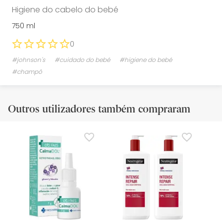
Higiene do cabelo do bebé
750 ml
0
#johnson's
#cuidado do bebé
#higiene do bebé
#champô
Outros utilizadores também compraram