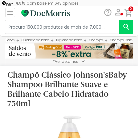
4,5
/
5
Com base em
643
opiniões
0
Bebés
Cuidado do bebé
Higiene do bebé
Champô
Champô Clássico 
*Ver detalhes
Champô Clássico Johnson'sBaby
Shampoo Brilhante Suave e
Brilhante Cabelo Hidratado
750ml