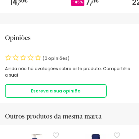
14,
7,
2
60€
21€
-45%
Opiniões
(0 opiniões)
Ainda não há avaliações sobre este produto. Compartilhe
a sua!
Escreva a sua opinião
Outros produtos da mesma marca