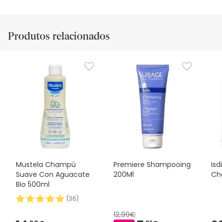
Produtos relacionados
Mustela Champú
Premiere Shampooing
Isd
Suave Con Aguacate
200Ml
Ch
Bio 500ml
(
36
)
12,99€