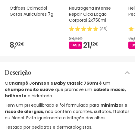
Otifaes Calmadol
Neutrogena Intense
Hel
Gotas Auriculares 7g
Repair Cica Loção
Ped
Corporal 2x750ml
(
85
)
38,16€
25
8,
21,
02€
12€
-45%
-3
Descrição
O
Champô Johnson's Baby Classic 750ml
é um
champô muito suave
que promove um
cabelo macio,
brilhante
e hidratado.
Tem um pH equilibrado e foi formulado para
minimizar o
risco de alergias
, não contém corantes, sulfatos, ftalatos
ou álcool. Evita igualmente a irritação dos olhos.
Testado por pediatras e dermatologistas.