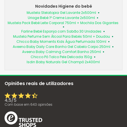
Novidades Higiene do bebé
Mustela Stelatopia Gel Lavante 2x500ml
Uriage Bebé 1º Creme Lavante 2x500ml
Mustela Pack Bebé Leite Corporal 750ml + Mochila Dos Gigantes
Farline Bebé Esponja com Sabão 30 Unidades
Mustela Perfume Sem Álcool Para Bebés 50ml + Doudou
Chicco Baby Moments Kids Água Perfumada 100ml
Aveeno Baby Daily Care Banho Gel Cabelo Corpo 250ml
Aveeno Baby Calming Comfort Banho 250ml
Chicco Pó Talco Pele Delicada 150g
Isdin Baby Naturals Gel Champô 2x400ml
Opiniões reais de utilizadores
4,5
/
5
Com base em
643
opiniões