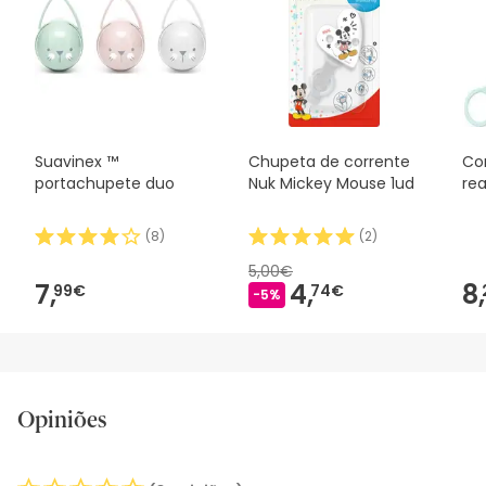
Suavinex ™
Chupeta de corrente
Co
portachupete duo
Nuk Mickey Mouse 1ud
rea
(
8
)
(
2
)
5,00€
7,
4,
8,
99€
74€
-5%
Opiniões