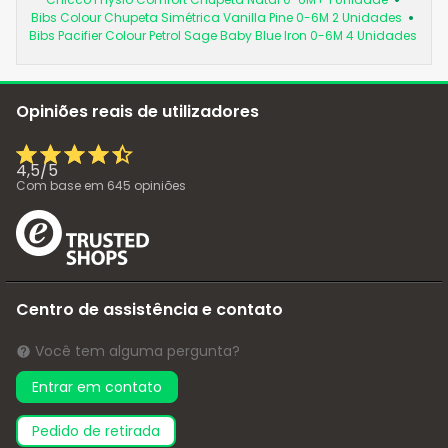
Bibs Colour Chupeta Simétrica Vanilla Pine 0-6M 2 Unidades
Bibs Pacifier Colour Petrol Sage Baby Blue Iron 0-6M 4 Unidades
Opiniões reais de utilizadores
4,5
/
5
Com base em
645
opiniões
Centro de assistência e contato
Você tem alguma pergunta?
Entrar em contato
pedido de retirada