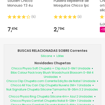
Soutien Chicco
Pulseira Repelente de
Ch
Monouso T3 4u
Mosquitos Chicco 1pc
or
sil
(
5
)
(
3
)
5,
7,
2,
41€
79€
-1
BUSCAS RELACIONADAS SOBRE Correntes
Silicone
Látex
Novidades Chupetas
Chicco Physio Soft Chupeta + Clip Azul 0-6M 1 Unidade
Bibs Colour Pack Ivory Blush Woodchuck Blossom 0-6M 4
Unidades
Chicco Clip Chupeta com Corrente Edição de Natal 1 Unidade
Chicco All You Can Clip Chupeta Nuvens 0M+ 1 Unidade
Nuk Signature Chupeta Silicone Tamanho 18-36m 3 2 Unidades
Chicco Physio Ring Chupeta Silicone 4m+ Azul 2 Unidades
Chicco Physio Comfort Chupeta Natal 6-12M+ 1 Unidade
Chicco Physio Comfort Chupeta Natal 0-6M+ 1 Unidade