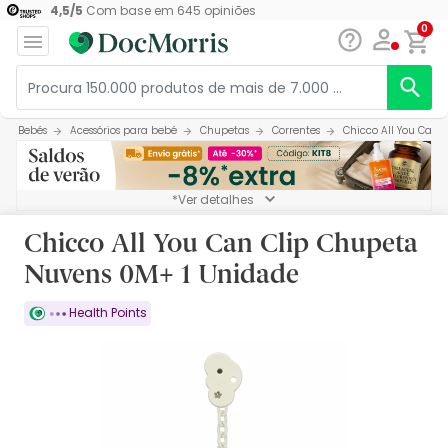
4,5
/
5
Com base em
645
opiniões
0
Bebés
Acessórios para bebé
Chupetas
Correntes
Chicco All You Can 
*Ver detalhes
Chicco All You Can Clip Chupeta
Nuvens 0M+ 1 Unidade
Health Points