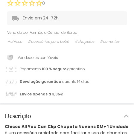
0
Envio em 24-72h
Vendido por
Farmácia Central de Borba
#chicco
#acessórios para bebé
#chupetas
#correntes
Vendedores confiáveis
Pagamento
100 % seguro
garantido
Devolução garantida
durante 14 dias
Envios apenas a 3,85€
Descrição
Chicco All You Can Clip Chupeta Nuvens 0M+ 1 Unidade
é um acessório projetado para facilitar o uso de chupetas.