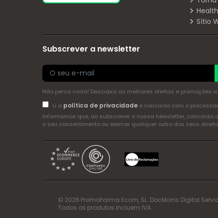
Torna
Health
Sítio
Subscrever a newsletter
Não perca nada! Descubra as melhores ofertas e promoções via 
política de privacidade
Li a
e concordo com o process
Informamos que, ao subscrever a nossa newsletter, concorda 
o seu consentimento ou exercer qualquer outro dos seus dire
© 2026 PromoFarma Ecom, SL. DocMorris Digital Servic
Todos os produtos incluem IVA.