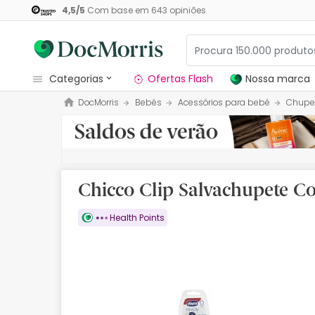
4,5
/
5
Com base em
643
opiniões
categorias
Ofertas Flash
Nossa marca
DocMorris
Bebés
Acessórios para bebé
Chupe
Dermocosmetica
Nossa marca
Solares
Chicco Clip Salvachupete C
Medicamentos
Health Points
Cosmética
Saúde
Higiene
Dietética