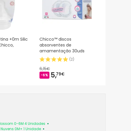
tina +0m Silic
Chicco™ discos
Chicco,
absorventes de
amamentação 30uds
(
2
)
6,15€
5,
79€
-6%
 Blossom 0-6M 4 Unidades
a Nuvens 0M+ 1 Unidade