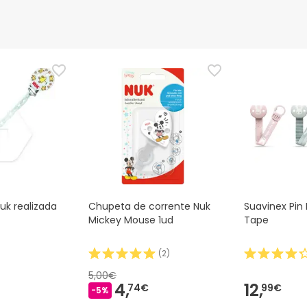
uk realizada
Chupeta de corrente Nuk
Suavinex Pin 
Mickey Mouse 1ud
Tape
(
2
)
5,00€
4,
12,
74€
99€
-5%