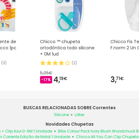
lente de
Chicco ™ chupeta
Chicco Fis Te
icco 1pc
ortodôntica todo silicone
F.norm 2 Un 
+ 0M 1ud
(
3
)
(
2
)
5,05€
4,
3,
19€
71€
-17%
BUSCAS RELACIONADAS SOBRE Correntes
Silicone
Látex
Novidades Chupetas
 + Clip Azul 0-6M 1 Unidade
Bibs Colour Pack Ivory Blush Woodchuck
 Corrente Edição de Natal 1 Unidade
Chicco All You Can Clip Chupet