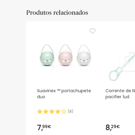
Produtos relacionados
Suavinex ™ portachupete
Corrente de N
duo
pacifier 1ud
(
8
)
7,
8,
99€
29€