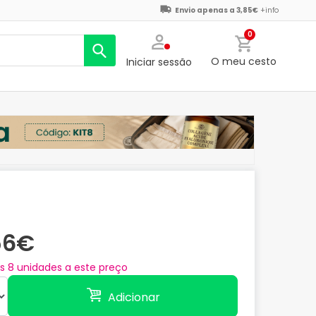
Envio apenas a 3,85€
+info
0
O meu cesto
Iniciar sessão
56€
as
8
unidades a este preço
Adicionar