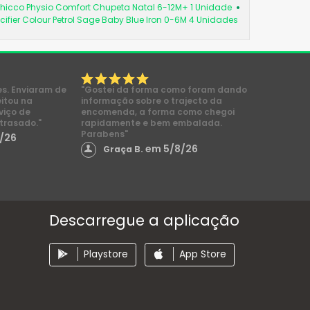
hicco Physio Comfort Chupeta Natal 6-12M+ 1 Unidade
cifier Colour Petrol Sage Baby Blue Iron 0-6M 4 Unidades
es. Enviaram de
"Gostei da forma como foram dando
eitou na
informação sobre o trajecto da
viço de
encomenda, a forma como chegoi
trasado."
rapidamente e bem embalada.
Parabens"
/26
em 5/8/26
Graça B.
Descarregue a aplicação
Playstore
App Store