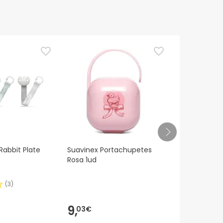
Rabbit Plate
Suavinex Portachupetes
Suavinex Bro
Rosa 1ud
Silicona Soft
(
3
)
9,
8,
03€
79€