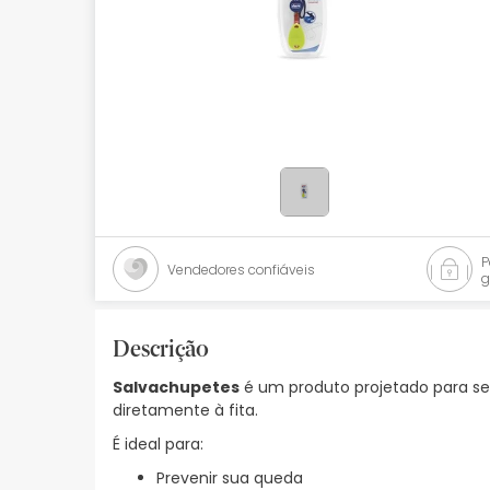
Bebés
Ótica
Ortopedia
Ervanária
Cosmética natural
Promoções
Vendedores confiáveis
g
Marcas
Mais vendidos
Descrição
Salvachupetes
é um produto projetado para se
Health points
diretamente à fita.
Blog
É ideal para:
Prevenir sua queda