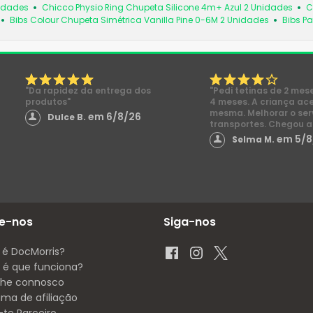
nidades
Chicco Physio Ring Chupeta Silicone 4m+ Azul 2 Unidades
C
Bibs Colour Chupeta Simétrica Vanilla Pine 0-6M 2 Unidades
Bibs Pa
"Da rapidez da entrega dos
"Pedi tetinas de 2 mes
produtos"
4 meses. A criança ac
mesma. Melhorar o ser
em 6/8/26
Dulce B.
transportes. Chegou a
em 5/8
Selma M.
e-nos
Siga-nos
 é DocMorris?
é que funciona?
lhe connosco
ama de afiliação