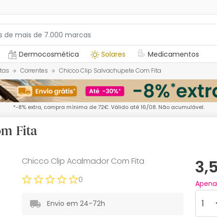
Dermocosmética
Solares
Medicamentos
tas
Correntes
Chicco Clip Salvachupete Com Fita
*-8% extra, compra mínima de 72€. Válido até 16/08. Não acumulável.
om Fita
Chicco Clip Acalmador Com Fita
3,
0
Apen
Envio em 24-72h