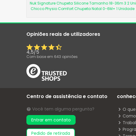
Nuk Signature Chupeta Silicone Tamanho 18-36m 3 2 U
Chicco Physio Comfort Chupeta Natal 0-6M+ 1 Unidade
Opiniões reais de utilizadores
4,5
/
5
Com base em
643
opiniões
Centro de assistência e contato
conhec
Você tem alguma pergunta?
O que
Como 
Entrar em contato
Traba
Progr
pedido de retirada