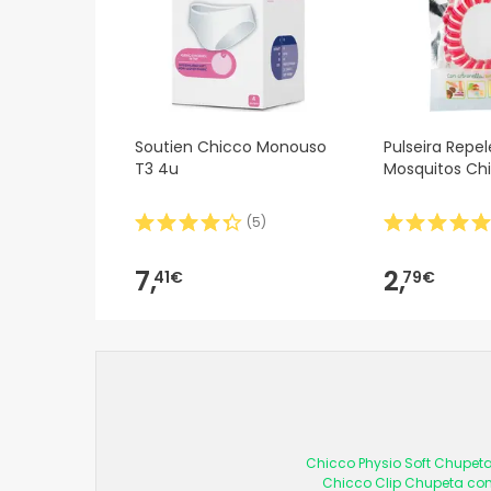
Soutien Chicco Monouso
Pulseira Repe
T3 4u
Mosquitos Ch
(
5
)
7,
2,
41€
79€
Chicco Physio Soft Chupeta
Chicco Clip Chupeta com