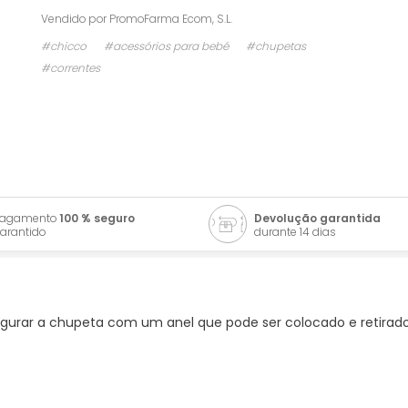
Vendido por
PromoFarma Ecom, S.L.
#chicco
#acessórios para bebé
#chupetas
#correntes
Pagamento
100 % seguro
Devolução garantida
arantido
durante 14 dias
gurar a chupeta com um anel que pode ser colocado e retirado.