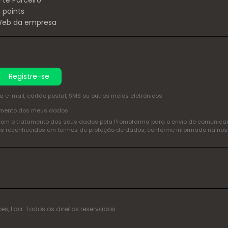
-te Parceiro
 points
 Web da empresa
Registre-se
e-mail, cartão postal, SMS ou outros meios eletrónicos
amento dos meus dados
com o tratamento dos seus dados pela Promofarma para o envio de comunicaçõ
itos reconhecidos em termos de proteção de dados, conforme informado na no
es, Lda. Todos os direitos reservados.