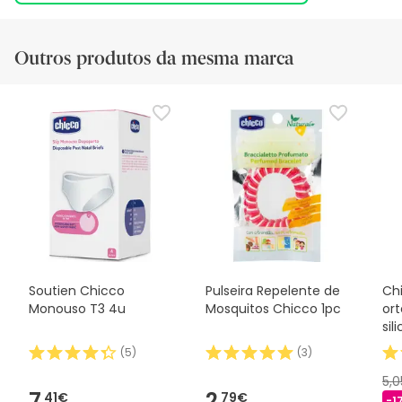
Outros produtos da mesma marca
Soutien Chicco
Pulseira Repelente de
Ch
Monouso T3 4u
Mosquitos Chicco 1pc
or
sil
(
5
)
(
3
)
5,
7,
2,
41€
79€
-1