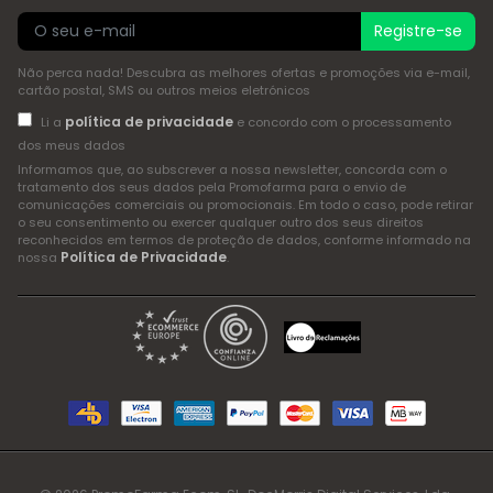
Registre-se
Não perca nada! Descubra as melhores ofertas e promoções via e-mail,
cartão postal, SMS ou outros meios eletrónicos
política de privacidade
Li a
e concordo com o processamento
dos meus dados
Informamos que, ao subscrever a nossa newsletter, concorda com o
tratamento dos seus dados pela Promofarma para o envio de
comunicações comerciais ou promocionais. Em todo o caso, pode retirar
o seu consentimento ou exercer qualquer outro dos seus direitos
reconhecidos em termos de proteção de dados, conforme informado na
Política de Privacidade
nossa
.