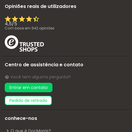
Opiniões reais de utilizadores
4,5
/
5
Com base em
642
opiniões
Centro de assistência e contato
Você tem alguma pergunta?
Entrar em contato
pedido de retirada
conhece-nos
O que é DocMorris?