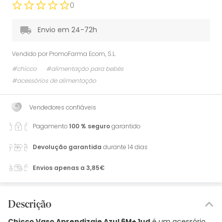
0
Envio em 24-72h
Vendido por
PromoFarma Ecom, S.L.
#chicco
#alimentação para bebés
#acessórios de alimentação
Vendedores confiáveis
Pagamento
100 % seguro
garantido
Devolução garantida
durante 14 dias
Envios apenas a 3,85€
Descrição
Chicco Vaso Aprendizaje Azul 6M+ 1ud
é um acessório