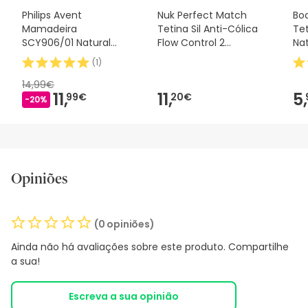
Philips Avent
Nuk Perfect Match
Boc
Mamadeira
Tetina Sil Anti-Cólica
Tet
SCY906/01 Natural
Flow Control 2
Nat
Response 330ml
Unidades
Pa
(
1
)
14,99€
11,
11,
5,
99€
20€
-20%
Opiniões
(0 opiniões)
Ainda não há avaliações sobre este produto. Compartilhe
a sua!
Escreva a sua opinião