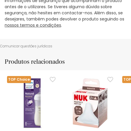
informações de segurança que acompanham o produto
antes de o utilizares. Se tiveres alguma dúvida sobre
segurança, não hesites em contactar-nos. Além disso, se
desejares, também podes devolver o produto seguindo os
nossos termos e condições
.
Comunicar questões jurídicas
Produtos relacionados
TOP Choice
TOP