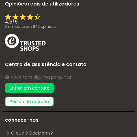
Opiniões reais de utilizadores
4,5
/
5
Com base em
642
opiniões
Centro de assistência e contato
Você tem alguma pergunta?
Entrar em contato
pedido de retirada
conhece-nos
O que é DocMorris?