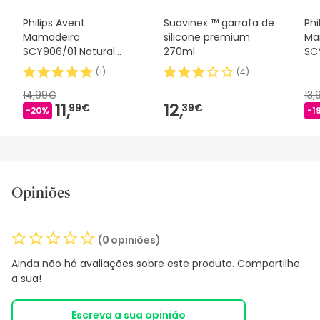
Philips Avent
Suavinex ™ garrafa de
Phi
Mamadeira
silicone premium
Ma
SCY906/01 Natural
270ml
SC
Response 330ml
Air
(
1
)
(
4
)
14,99€
13
11,
12,
99€
39€
-20%
-1
Opiniões
(0 opiniões)
Ainda não há avaliações sobre este produto. Compartilhe
a sua!
Escreva a sua opinião