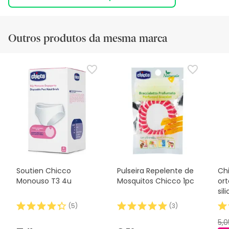
Outros produtos da mesma marca
Soutien Chicco
Pulseira Repelente de
Ch
Monouso T3 4u
Mosquitos Chicco 1pc
or
sil
(
5
)
(
3
)
5,