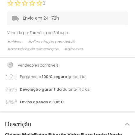
0
Envio em 24-72h
Vendido por
Farmácia do Sabugo
#chicco
#alimentação para bebés
#acessórios de alimentação
#biberões
Vendedores confiáveis
Pagamento
100 % seguro
garantido
Devolução garantida
durante 14 dias
Envios apenas a 3,85€
Descrição
Chicco Well-Being Biberão Vidro Fluxo Lento Verde