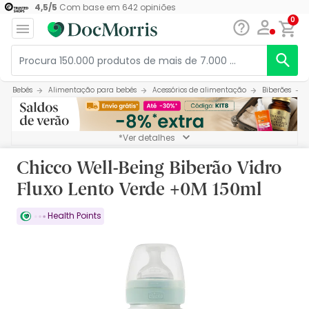
4,5
/
5
Com base em
642
opiniões
0
Bebés
Alimentação para bebés
Acessórios de alimentação
Biberões
*Ver detalhes
Chicco Well-Being Biberão Vidro
Fluxo Lento Verde +0M 150ml
Health Points