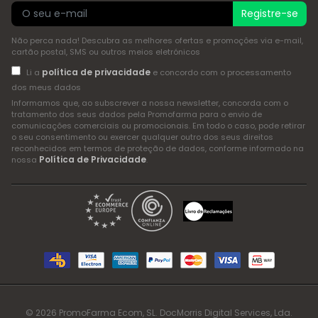
Registre-se
Não perca nada! Descubra as melhores ofertas e promoções via e-mail,
cartão postal, SMS ou outros meios eletrónicos
política de privacidade
Li a
e concordo com o processamento
dos meus dados
Informamos que, ao subscrever a nossa newsletter, concorda com o
tratamento dos seus dados pela Promofarma para o envio de
comunicações comerciais ou promocionais. Em todo o caso, pode retirar
o seu consentimento ou exercer qualquer outro dos seus direitos
reconhecidos em termos de proteção de dados, conforme informado na
Política de Privacidade
nossa
.
© 2026 PromoFarma Ecom, SL. DocMorris Digital Services, Lda.