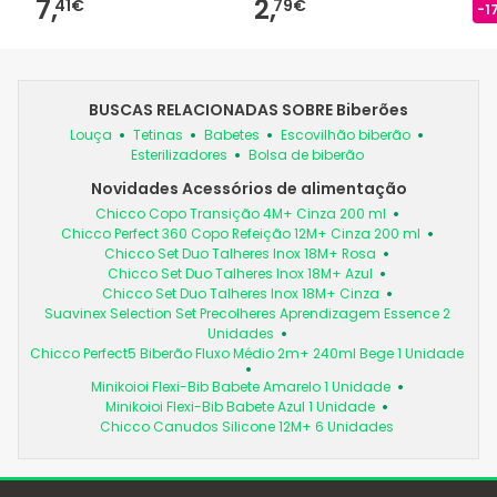
7,
2,
41€
79€
-1
BUSCAS RELACIONADAS SOBRE Biberões
Louça
Tetinas
Babetes
Escovilhão biberão
Esterilizadores
Bolsa de biberão
Novidades Acessórios de alimentação
Chicco Copo Transição 4M+ Cinza 200 ml
Chicco Perfect 360 Copo Refeição 12M+ Cinza 200 ml
Chicco Set Duo Talheres Inox 18M+ Rosa
Chicco Set Duo Talheres Inox 18M+ Azul
Chicco Set Duo Talheres Inox 18M+ Cinza
Suavinex Selection Set Precolheres Aprendizagem Essence 2
Unidades
Chicco Perfect5 Biberão Fluxo Médio 2m+ 240ml Bege 1 Unidade
Minikoioi Flexi-Bib Babete Amarelo 1 Unidade
Minikoioi Flexi-Bib Babete Azul 1 Unidade
Chicco Canudos Silicone 12M+ 6 Unidades