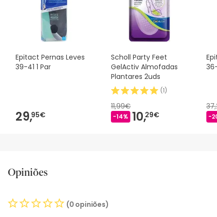
Epitact Pernas Leves
Scholl Party Feet
Epi
39-41 1 Par
GelActiv Almofadas
36-
Plantares 2uds
(
1
)
11,99€
37
29,
10,
95€
29€
-14%
-2
Opiniões
(0 opiniões)