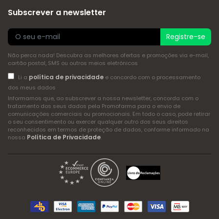
Subscrever a newsletter
Registre-se
Não perca nada! Descubra as melhores ofertas e promoções via e-mail,
cartão postal, SMS ou outros meios eletrónicos
política de privacidade
Li a
e concordo com o processamento
dos meus dados
Informamos que, ao subscrever a nossa newsletter, concorda com o
tratamento dos seus dados pela Promofarma para o envio de
comunicações comerciais ou promocionais. Em todo o caso, pode retirar
o seu consentimento ou exercer qualquer outro dos seus direitos
reconhecidos em termos de proteção de dados, conforme informado na
Política de Privacidade
nossa
.