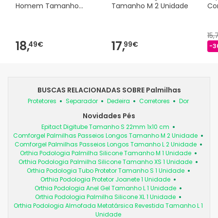
Homem Tamanho
Tamanho M 2 Unidade
Co
40-46 1 Par
15
18,
17,
49€
99€
-3
BUSCAS RELACIONADAS SOBRE Palmilhas
Protetores
Separador
Dedeira
Corretores
Dor
Novidades Pés
Epitact Digitube Tamanho S 22mm 1x10 cm
Comforgel Palmilhas Passeios Longos Tamanho M 2 Unidade
Comforgel Palmilhas Passeios Longos Tamanho L 2 Unidade
Orthia Podologia Palmilha Silicone Tamanho M 1 Unidade
Orthia Podologia Palmilha Silicone Tamanho XS 1 Unidade
Orthia Podologia Tubo Protetor Tamanho S 1 Unidade
Orthia Podologia Protetor Joanete 1 Unidade
Orthia Podologia Anel Gel Tamanho L 1 Unidade
Orthia Podologia Palmilha Silicone XL 1 Unidade
Orthia Podologia Almofada Metatársica Revestida Tamanho L 1
Unidade