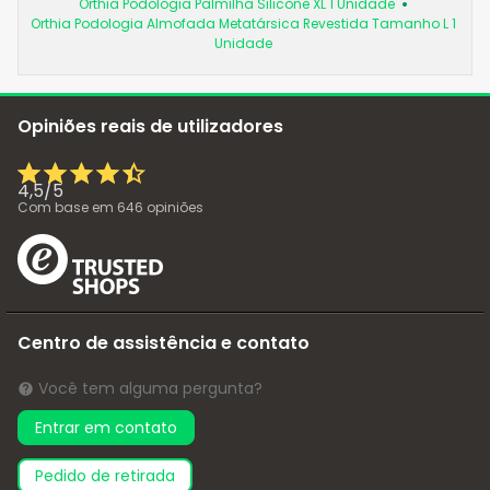
Orthia Podologia Palmilha Silicone XL 1 Unidade
Orthia Podologia Almofada Metatársica Revestida Tamanho L 1
Unidade
Opiniões reais de utilizadores
4,5
/
5
Com base em
646
opiniões
Centro de assistência e contato
Você tem alguma pergunta?
Entrar em contato
pedido de retirada