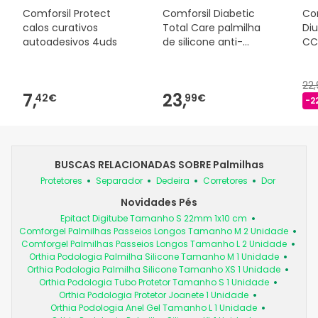
Comforsil Protect
Comforsil Diabetic
Com
calos curativos
Total Care palmilha
Diu
autoadesivos 4uds
de silicone anti-
CC
impacto TL 2uds
22
7,
23,
42€
99€
-2
BUSCAS RELACIONADAS SOBRE Palmilhas
Protetores
Separador
Dedeira
Corretores
Dor
Novidades Pés
Epitact Digitube Tamanho S 22mm 1x10 cm
Comforgel Palmilhas Passeios Longos Tamanho M 2 Unidade
Comforgel Palmilhas Passeios Longos Tamanho L 2 Unidade
Orthia Podologia Palmilha Silicone Tamanho M 1 Unidade
Orthia Podologia Palmilha Silicone Tamanho XS 1 Unidade
Orthia Podologia Tubo Protetor Tamanho S 1 Unidade
Orthia Podologia Protetor Joanete 1 Unidade
Orthia Podologia Anel Gel Tamanho L 1 Unidade