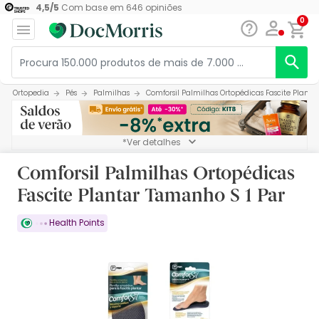
4,5
/
5
Com base em
646
opiniões
0
Ortopedia
Pés
Palmilhas
Comforsil Palmilhas Ortopédicas Fascite Planta
*Ver detalhes
Comforsil Palmilhas Ortopédicas
Fascite Plantar Tamanho S 1 Par
Health Points