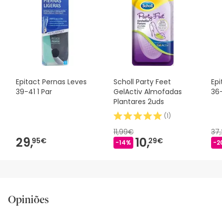
Epitact Pernas Leves
Scholl Party Feet
Epi
39-41 1 Par
GelActiv Almofadas
36-
Plantares 2uds
(
1
)
11,99€
37
29,
10,
95€
29€
-14%
-2
Opiniões