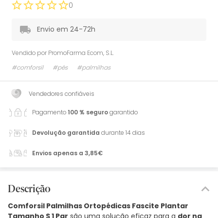
0
Envio em 24-72h
Vendido por
PromoFarma Ecom, S.L.
#comforsil
#pés
#palmilhas
Vendedores confiáveis
Pagamento
100 % seguro
garantido
Devolução garantida
durante 14 dias
Envios apenas a 3,85€
Descrição
Comforsil Palmilhas Ortopédicas Fascite Plantar
Tamanho S 1 Par
são uma solução eficaz para a
dor na