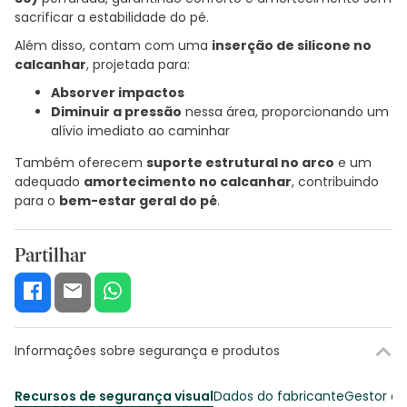
sacrificar a estabilidade do pé.
Além disso, contam com uma
inserção de silicone no
calcanhar
, projetada para:
Absorver impactos
Diminuir a pressão
nessa área, proporcionando um
alívio imediato ao caminhar
Também oferecem
suporte estrutural no arco
e um
adequado
amortecimento no calcanhar
, contribuindo
para o
bem-estar geral do pé
.
Partilhar
Informações sobre segurança e produtos
Recursos de segurança visual
Dados do fabricante
Gestor o