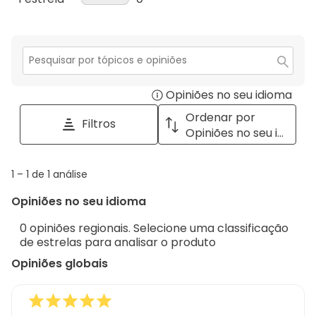
estrelas.
4
com
análise
0
estrelas.
3
com
análise
estrelas.
2
com
estrelas.
1
Secção
para
estrela.
Opiniões no seu idioma
Disp
pesquisar
tópicos
a
Ordenar por
Filtros
e
pop
Opiniões no seu idioma
opiniões
with
info
1
1
–
1 de 1
análise
abou
to
Regi
Opiniões no seu idioma
1
Sort.
de
0 opiniões regionais. Selecione uma classificação
1
de estrelas para analisar o produto
análise
Opiniões globais