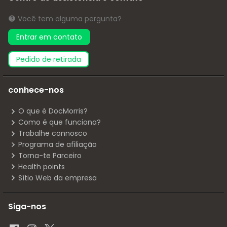
Você tem alguma pergunta?
Entrar em contato
pedido de retirada
conhece-nos
O que é DocMorris?
Como é que funciona?
Trabalhe connosco
Programa de afiliação
Torna-te Parceiro
Health points
Sítio Web da empresa
Siga-nos