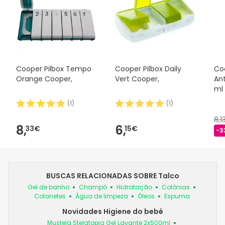
Cooper Pilbox Tempo
Cooper Pilbox Daily
Co
Orange Cooper,
Vert Cooper,
Ant
ml
(
1
)
(
1
)
8,1
8,
6,
33€
15€
-3
BUSCAS RELACIONADAS SOBRE Talco
Gel de banho
Champô
Hidratação
Colónias
Cotonetes
Água de limpeza
Óleos
Espuma
Novidades Higiene do bebé
Mustela Stelatopia Gel Lavante 2x500ml