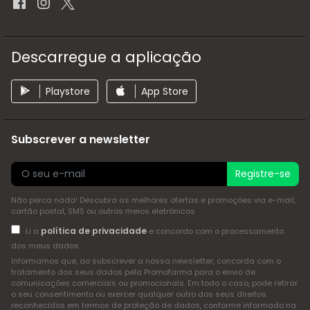
Descarregue a aplicação
Playstore
App Store
Subscrever a newsletter
Registre-se
Não perca nada! Descubra as melhores ofertas e promoções via e-mail,
cartão postal, SMS ou outros meios eletrónicos
política de privacidade
Li a
e concordo com o processamento
dos meus dados
Informamos que, ao subscrever a nossa newsletter, concorda com o
tratamento dos seus dados pela Promofarma para o envio de
comunicações comerciais ou promocionais. Em todo o caso, pode retirar
o seu consentimento ou exercer qualquer outro dos seus direitos
reconhecidos em termos de proteção de dados, conforme informado na