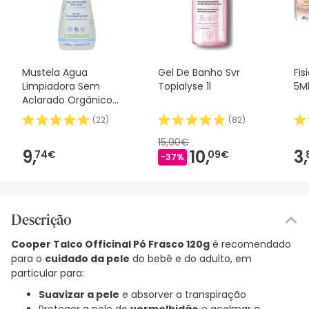
Mustela Agua
Gel De Banho Svr
Fis
Limpiadora Sem
Topialyse 1l
5M
Aclarado Orgânico
500ml
(
22
)
(
82
)
15,90€
9,
10,
3,
74€
09€
-37%
Descrição
Cooper Talco Officinal Pó Frasco 120g
é recomendado
para o
cuidado da pele
do bebê e do adulto, em
particular para:
Suavizar a pele
e absorver a transpiração
Proteger a pele do
vermelhidão
e acalmar a