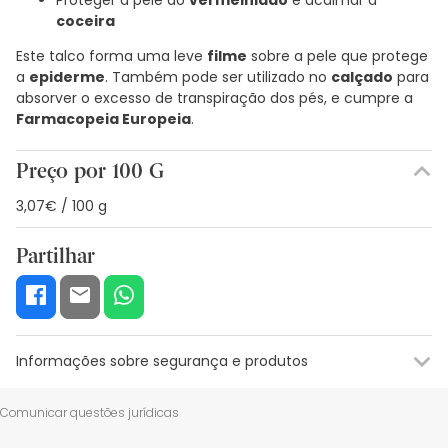
coceira
Este talco forma uma leve
filme
sobre a pele que protege
a
epiderme
. Também pode ser utilizado no
calçado
para
absorver o excesso de transpiração dos pés, e cumpre a
Farmacopeia Europeia
.
Preço por 100 G
3,07€ / 100 g
Partilhar
Informações sobre segurança e produtos
Recursos de segurança visual
Dados do fabricante
Gestor o
Comunicar questões jurídicas
Recursos de segurança visual