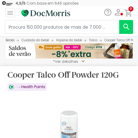
4,5
/
5
Com base em
646
opiniões
0
Bebés
Cuidado do bebé
Higiene do bebé
Talco
Cooper Talco Off Pow
*Ver detalhes
Cooper Talco Off Powder 120G
Health Points