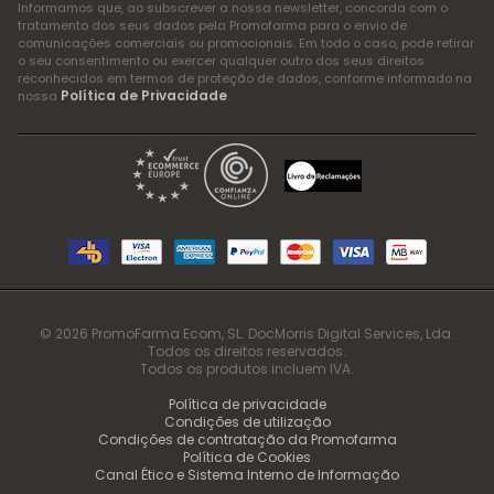
Informamos que, ao subscrever a nossa newsletter, concorda com o
tratamento dos seus dados pela Promofarma para o envio de
comunicações comerciais ou promocionais. Em todo o caso, pode retirar
o seu consentimento ou exercer qualquer outro dos seus direitos
reconhecidos em termos de proteção de dados, conforme informado na
Política de Privacidade
nossa
.
© 2026 PromoFarma Ecom, SL. DocMorris Digital Services, Lda.
Todos os direitos reservados.
Todos os produtos incluem IVA.
Política de privacidade
Condições de utilização
Condições de contratação da Promofarma
Política de Cookies
Canal Ético e Sistema Interno de Informação