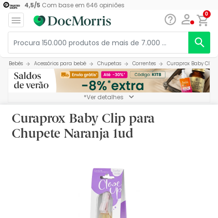
4,5
/
5
Com base em
646
opiniões
0
Bebés
Acessórios para bebé
Chupetas
Correntes
Curaprox Baby Clip
*Ver detalhes
Curaprox Baby Clip para
Chupete Naranja 1ud