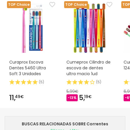
TOP Choice
TOP Choice
TOP
Curaprox Escova
Cumeprox Cilindro de
Cur
Dentes 5460 Ultra
escova de dentes
124
Soft 3 Unidades
ultra macio 1ud
(
5
)
(
5
)
5,99€
6,
11,
5,
49€
19€
-13%
-6
BUSCAS RELACIONADAS SOBRE Correntes