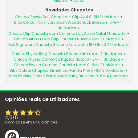
Silicone
Látex
Novidades Chupetas
Chicco Physio Soft Chupeta + Clip Azul 0-6M 1 Unidade
Bibs Colour Pack Ivory Blush Woodchuck Blossom 0-6M 4
Unidades
Chicco Clip Chupeta com Corrente Edição de Natal 1 Unidade
Chicco All You Can Clip Chupeta Nuvens 0M+ 1 Unidade
Nuk Signature Chupeta Silicone Tamanho 18-36m 3 2 Unidades
Chicco Physio Ring Chupeta Silicone 4m+ Azul 2 Unidades
Chicco Physio Comfort Chupeta Natal 6-12M+ 1 Unidade
Chicco Physio Comfort Chupeta Natal 0-6M+ 1 Unidade
Bibs Colour Chupeta Simétrica Vanilla Pine 0-6M 2 Unidades
Bibs Pacifier Colour Petrol Sage Baby Blue Iron 0-6M 4 Unidades
Opiniões reais de utilizadores
4,5
/
5
Com base em
646
opiniões