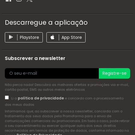
Descarregue a aplicação
Playstore
App Store
Subscrever a newsletter
Registre-se
Não perca nada! Descubra as melhores ofertas e promoções via e-mail,
cartão postal, SMS ou outros meios eletrónicos
política de privacidade
Li a
e concordo com o processamento
dos meus dados
Informamos que, ao subscrever a nossa newsletter, concorda com o
tratamento dos seus dados pela Promofarma para o envio de
comunicações comerciais ou promocionais. Em todo o caso, pode retirar
o seu consentimento ou exercer qualquer outro dos seus direitos
reconhecidos em termos de proteção de dados, conforme informado na