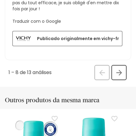
pas du tout efficace, je suis obligé d'en mettre dix
fois par jour !
Traduzir com o Google
Publicado originalmente em vichy-fr
1
–
8 de 13
análises
Anterior
Seguin
análi
análise
Outros produtos da mesma marca