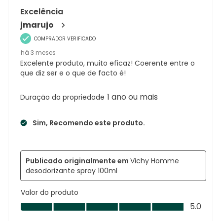
análises
Excelência
jmarujo
COMPRADOR VERIFICADO
há 3 meses
Excelente produto, muito eficaz! Coerente entre o
que diz ser e o que de facto é!
1 ano ou mais
Duração da propriedade
Sim, Recomendo este produto.
Publicado originalmente em
Vichy Homme
desodorizante spray 100ml
Valor do produto
Valor
5.0
do