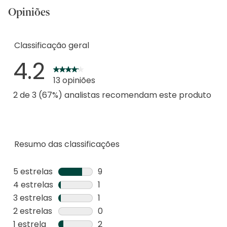
Opiniões
Classificação geral
4.2
13 opiniões
2 de 3 (67%) analistas recomendam este produto
Resumo das classificações
5 estrelas
estrelas
9
9
4 estrelas
estrelas
1
análises
1
3 estrelas
estrelas
1
com
análise
1
2 estrelas
estrelas
0
5
com
análise
0
1 estrela
estrelas
2