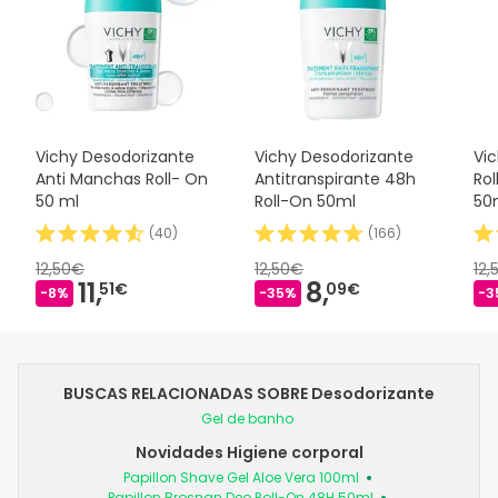
Vichy Desodorizante
Vichy Desodorizante
Vi
Anti Manchas Roll- On
Antitranspirante 48h
Rol
50 ml
Roll-On 50ml
50
(
40
)
(
166
)
12,50€
12,50€
12,
11,
8,
51€
09€
-8%
-35%
-3
BUSCAS RELACIONADAS SOBRE Desodorizante
Gel de banho
Novidades Higiene corporal
Papillon Shave Gel Aloe Vera 100ml
Papillon Brosnan Deo Roll-On 48H 50ml