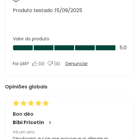
Produto testado :
15/09/2025
Valor do produto
Valor
5.0
do
produto,
Foi útil?
Denunciar
(
0
)
(
0
)
5.0
em
5
Opiniões globais
Bon déo
Bibi Fricotin
há um ano
Déodorant qui ne me provoque ni allergie ni