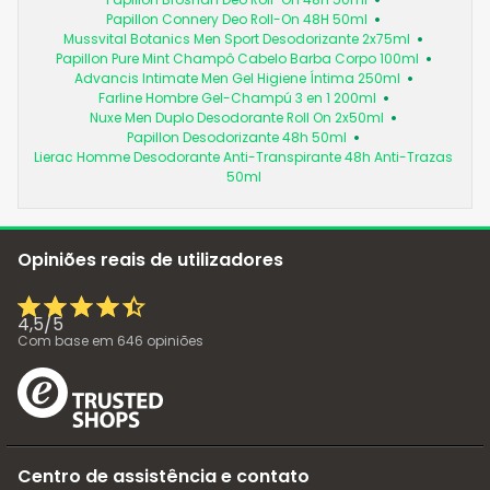
Papillon Connery Deo Roll-On 48H 50ml
Mussvital Botanics Men Sport Desodorizante 2x75ml
Papillon Pure Mint Champô Cabelo Barba Corpo 100ml
Advancis Intimate Men Gel Higiene Íntima 250ml
Farline Hombre Gel-Champú 3 en 1 200ml
Nuxe Men Duplo Desodorante Roll On 2x50ml
Papillon Desodorizante 48h 50ml
Lierac Homme Desodorante Anti-Transpirante 48h Anti-Trazas
50ml
Opiniões reais de utilizadores
4,5
/
5
Com base em
646
opiniões
Centro de assistência e contato