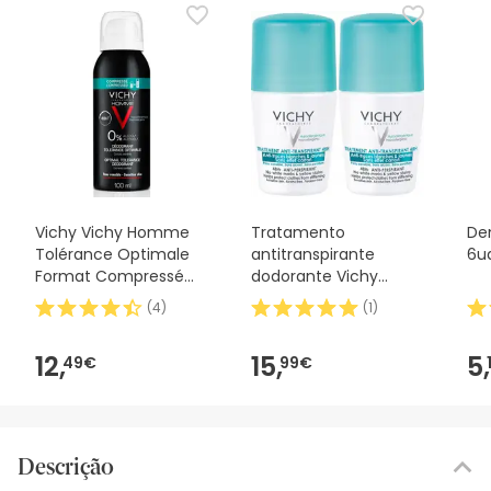
Vichy Vichy Homme
Tratamento
Den
Tolérance Optimale
antitranspirante
6u
Format Compressé
dodorante Vichy
100ml VICHY,
tratamento
(
4
)
(
1
)
antitranspirante 48h
contas anti-traços
12,
15,
5,
49€
99€
2x50ml
Descrição