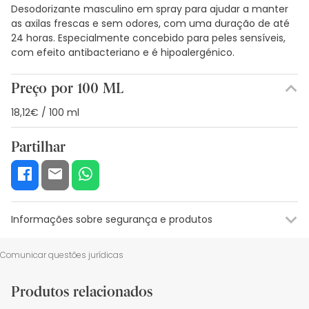
Desodorizante masculino em spray para ajudar a manter
as axilas frescas e sem odores, com uma duração de até
24 horas. Especialmente concebido para peles sensíveis,
com efeito antibacteriano e é hipoalergénico.
Preço por 100 ML
18,12€ / 100 ml
Partilhar
Informações sobre segurança e produtos
Recursos de segurança visual
Dados do fabricante
Gestor o
Comunicar questões jurídicas
Recursos de segurança visual
Produtos relacionados
De momento, não dispomos de imagens de segurança