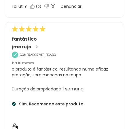
produto,
Foi útil?
Denunciar
(
0
)
(
0
)
5.0
em
5
fantástico
jmarujo
COMPRADOR VERIFICADO
há 10 meses
o produto é fantástico, resultando numa eficaz
proteção, sem manchas na roupa.
1 semana
Duração da propriedade
Sim, Recomendo este produto.