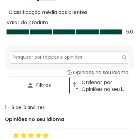
estrelas.
4
com
análise
2
estrelas.
3
Classificação média dos clientes
com
análises
estrelas.
2
com
Valor do produto
estrelas.
1
Valor
5.0
estrela.
do
produto,
5.0
em
Secção
para
5
Opiniões no seu idioma
Disp
pesquisar
tópicos
a
Ordenar por
Filtros
e
pop
Opiniões no seu idioma
opiniões
with
info
1
1
–
8 de 13
análises
abou
to
Regi
Opiniões no seu idioma
8
Sort.
de
13