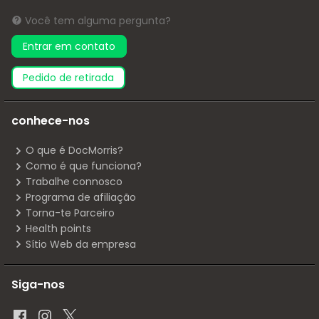
Você tem alguma pergunta?
Entrar em contato
pedido de retirada
conhece-nos
O que é DocMorris?
Como é que funciona?
Trabalhe connosco
Programa de afiliação
Torna-te Parceiro
Health points
Sítio Web da empresa
Siga-nos