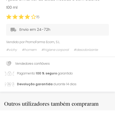
100 ml
15
Envio em 24-72h
Vendido por
PromoFarma Ecom, S.L.
#vichy
#homem
#higiene corporal
#desodorizante
Vendedores confiáveis
Pagamento
100 % seguro
garantido
Devolução garantida
durante 14 dias
Outros utilizadores também compraram