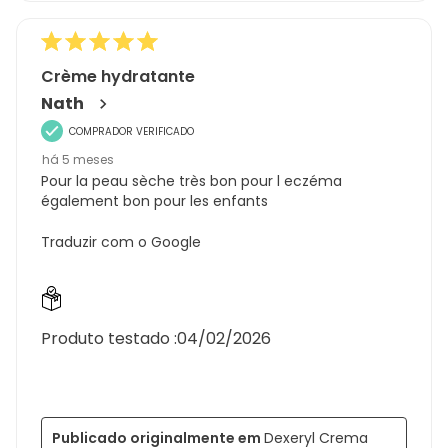
5
Crème hydratante
Nath
COMPRADOR VERIFICADO
há 5 meses
Pour la peau sèche très bon pour l eczéma
également bon pour les enfants
Traduzir com o Google
Produto testado :
04/02/2026
Publicado originalmente em
Dexeryl Crema