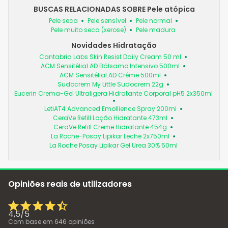
BUSCAS RELACIONADAS SOBRE Pele atópica
Pele seca
Pele sensível
Pele normal
Pele muito seca (xerose)
Pele madura
Novidades Hidratação
Cantabria Labs Skin Resist Daily Cream 50 ml
ACM Sensitélial.AD Bálsamo Intensivo 500ml
ACM Sensitélial.AD Créme 500ml
Sudocrem My Little Sudocrem 22g
Eucerin Crema-Gel Ultraligera Hidratante Corporal pH5 2x350ml
LetiAT4 Advanced Emollience Spray 200ml
CeraVe Refill Loção Hidratante 473ml
CeraVe Refill Creme Hidratante 454g
La Roche-Posay Lipikar Leche 2x750ml
La Roche Posay Lipikar Gel Urea 30% 50ml
Opiniões reais de utilizadores
4,5
/
5
Com base em
646
opiniões