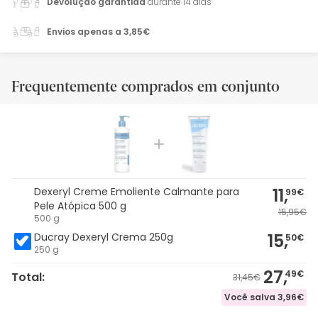
Devolução garantida
durante 14 dias
Envios apenas a 3,85€
Frequentemente comprados em conjunto
11,
Dexeryl Creme Emoliente Calmante para
99€
Pele Atópica 500 g
15,95€
500 g
15,
Ducray Dexeryl Crema 250g
50€
250 g
27,
49€
Total:
31,45€
Você salva
3,96€