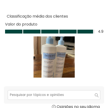
3
com
análi
estre
2
com
estre
1
Classificação média dos clientes
estre
Valor do produto
Valor
4.9
do
produto,
4.9
em
5
Secção
para
Opiniões no seu idioma
Disp
pesquisar