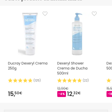
Ducray Dexeryl Crema
Dexeryl Shower
Dex
250g
Crema de Ducha
50
500ml
(
125
)
(
22
)
12,90€
15,
15,
12,
50€
32€
-4%
-1