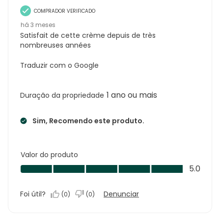
COMPRADOR VERIFICADO
há 3 meses
Satisfait de cette crème depuis de très
nombreuses années
Traduzir com o Google
1 ano ou mais
Duração da propriedade
Sim, Recomendo este produto.
Valor do produto
Valor
5.0
do
produto,
Foi útil?
Denunciar
(
0
)
(
0
)
5.0
em
5