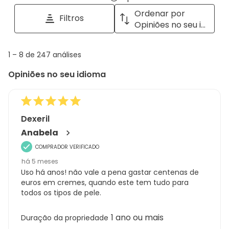
tópicos
a
Ordenar por
Filtros
e
pop
Opiniões no seu idioma
opiniões
with
info
1
1
–
8 de 247
análises
abou
to
Regi
Opiniões no seu idioma
8
Sort.
de
247
análises
Dexeril
Anabela
COMPRADOR VERIFICADO
há 5 meses
Uso há anos! não vale a pena gastar centenas de
euros em cremes, quando este tem tudo para
todos os tipos de pele.
1 ano ou mais
Duração da propriedade