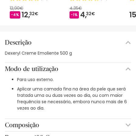
12,90€
4,35€
12,
4,
15
32€
32€
-4%
-1%
Descrição
Dexeryl Creme Emoliente 500 g
Modo de utilização
Para uso externo.
Aplicar uma camada fina na área da pele que será
tratada uma ou duas vezes ao dia, ou com maior
frequência se necessário, embora nunca mais de 6
vezes ao dia.
Composição
GLICEROL, PARAFINA MOLE BRANCA, PARAFINA LÍQUIDA,