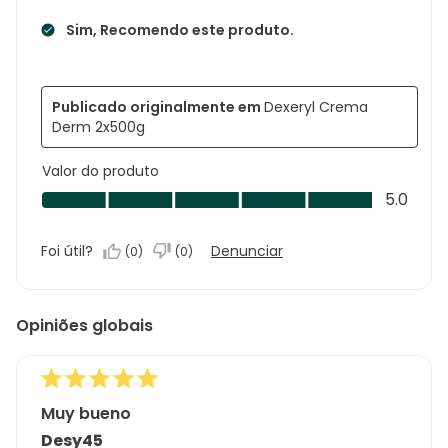
Sim, Recomendo este produto.
Publicado originalmente em
Dexeryl Crema
Derm 2x500g
Valor do produto
Valor
5.0
do
produto,
Foi útil?
Denunciar
(
0
)
(
0
)
5.0
em
5
Opiniões globais
Muy bueno
Desy45