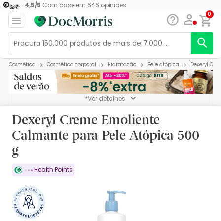
4,5
/
5
Com base em
646
opiniões
0
Cosmética
Cosmética corporal
Hidratação
Pele atópica
Dexeryl Cre
*Ver detalhes
Dexeryl Creme Emoliente
Calmante para Pele Atópica 500
g
Health Points