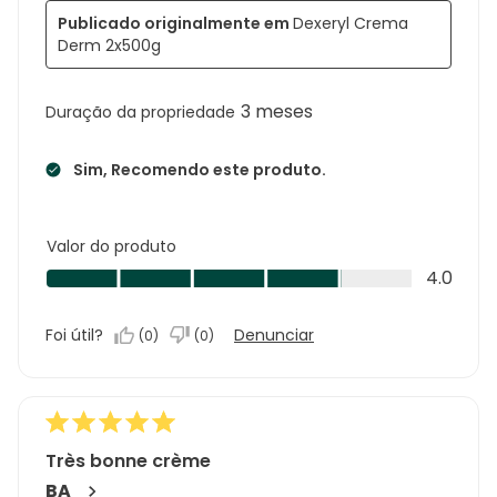
Publicado originalmente em
Dexeryl Crema
Derm 2x500g
3 meses
Duração da propriedade
Sim, Recomendo este produto.
Valor do produto
Valor
4.0
do
produto,
Foi útil?
Denunciar
(
0
)
(
0
)
4.0
em
5
Très bonne crème
BA