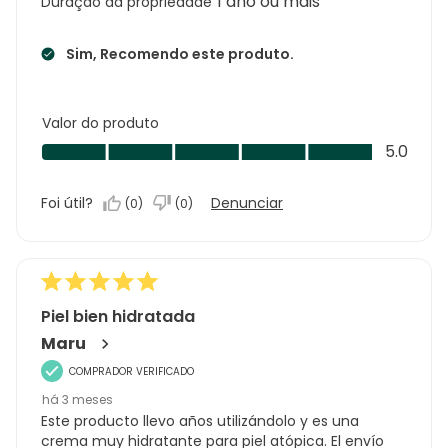
1 ano ou mais
Duração da propriedade
Sim, Recomendo este produto.
Valor do produto
Valor
5.0
do
produto,
Foi útil?
Denunciar
(
0
)
(
0
)
5.0
em
5
Piel bien hidratada
Maru
COMPRADOR VERIFICADO
há 3 meses
Este producto llevo años utilizándolo y es una
crema muy hidratante para piel atópica. El envío