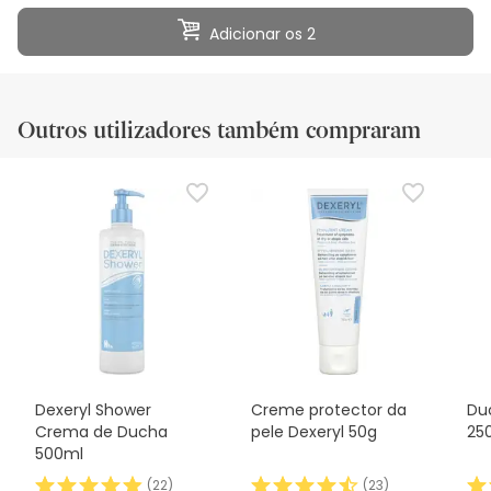
Adicionar os 2
Outros utilizadores também compraram
Dexeryl Shower
Creme protector da
Du
Crema de Ducha
pele Dexeryl 50g
25
500ml
(
22
)
(
23
)