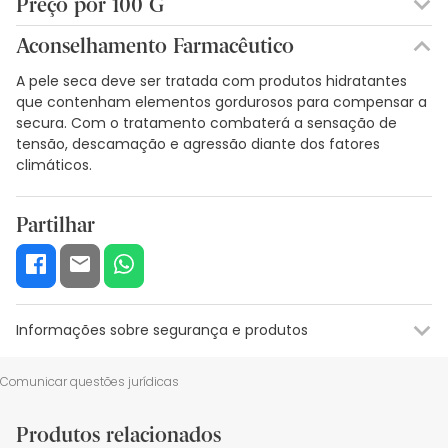
Preço por 100 G
MONOESTEARATO DE GLICEROL, ÁCIDO ESTEREÁTICO,
2,40€ / 100 g
POLIDIMETILCICLORO-SILOXANO, ÓLEO DE SILICONE,
Aconselhamento Farmacêutico
MACROGOL 600, TROLAMINA, PARAHIDROXIBENZOATO DE
PROPILO (E216), ÁGUA PURIFICADA.
A pele seca deve ser tratada com produtos hidratantes
que contenham elementos gordurosos para compensar a
secura. Com o tratamento combaterá a sensação de
tensão, descamação e agressão diante dos fatores
climáticos.
Partilhar
Informações sobre segurança e produtos
Informações sobre o rótulo
Recursos de segurança visual
Da
Comunicar questões jurídicas
Informações sobre o rótulo
Produtos relacionados
Não deve ser utilizado em caso de alergia a qualquer