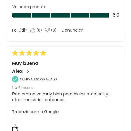
Valor do produto
Valor
5.0
do
produto,
Foi útil?
Denunciar
(
0
)
(
0
)
5.0
em
5
Muy buena
Alex
COMPRADOR VERIFICADO
há 4 meses
Esta crema va muy bien para pieles atópìcas y
otras molestias cutáneas.
Traduzir com o Google