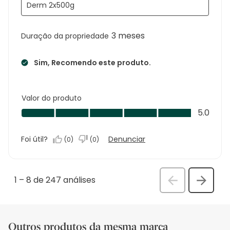
Derm 2x500g
3 meses
Duração da propriedade
Sim, Recomendo este produto.
Valor do produto
Valor
5.0
do
produto,
Foi útil?
Denunciar
(
0
)
(
0
)
5.0
em
5
1
–
8 de 247
análises
Anterior
Seguin
análi
análise
Outros produtos da mesma marca