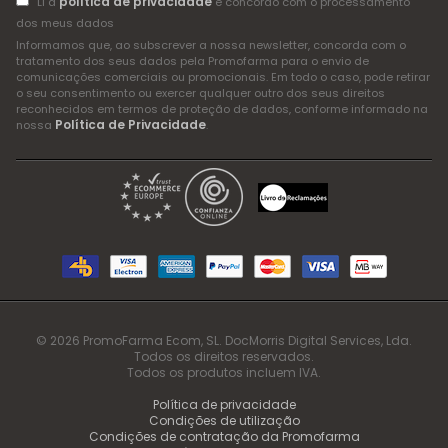
política de privacidade
Li a
e concordo com o processamento
dos meus dados
Informamos que, ao subscrever a nossa newsletter, concorda com o
tratamento dos seus dados pela Promofarma para o envio de
comunicações comerciais ou promocionais. Em todo o caso, pode retirar
o seu consentimento ou exercer qualquer outro dos seus direitos
reconhecidos em termos de proteção de dados, conforme informado na
Política de Privacidade
nossa
.
© 2026 PromoFarma Ecom, SL. DocMorris Digital Services, Lda.
Todos os direitos reservados.
Todos os produtos incluem IVA.
Política de privacidade
Condições de utilização
Condições de contratação da Promofarma