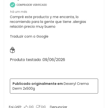
COMPRADOR VERIFICADO
há um mês
Compré este producto y me encanta, lo
recomiendo para la gente que tiene .alergias
relación precio muy bueno
Traduzir com o Google
Produto testado :
09/06/2026
Publicado originalmente em
Dexeryl Crema
Derm 2x500g
Foi útil?
Denunciar
(
0
)
(
0
)