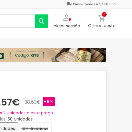
Envio apenas a 3,85€
+info
0
O meu cesto
Iniciar sessão
,57€
-8%
38,63€
as
2
unidades a este preço
des
58 Unidades
Unidades
104 Unidades