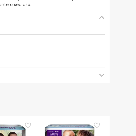
ante o seu uso.
mendamos que voltes mais tarde para veres as
es de o utilizares. Se tiveres alguma dúvida
eguindo os
nossos termos e condições
.