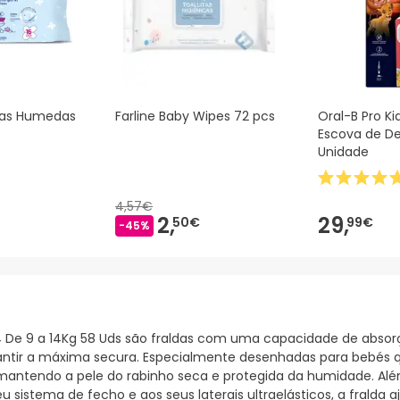
itas Humedas
Farline Baby Wipes 72 pcs
Oral-B Pro Ki
Escova de Den
Unidade
4,57€
2,
29,
50€
99€
-45%
 T4 De 9 a 14Kg 58 Uds são fraldas com uma capacidade de abso
ntir a máxima secura. Especialmente desenhadas para bebés que
 mantendo a pele do rabinho seca e protegida da humidade. Al
u sistema de fecho e aos seus laterais ultraelásticos, a fralda 