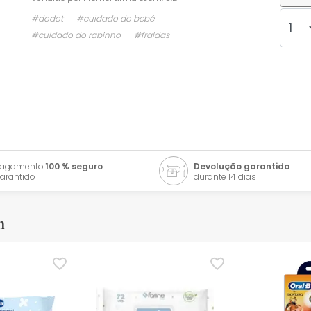
#dodot
#cuidado do bebé
#cuidado do rabinho
#fraldas
Pagamento
100 % seguro
Devolução garantida
arantido
durante 14 dias
m