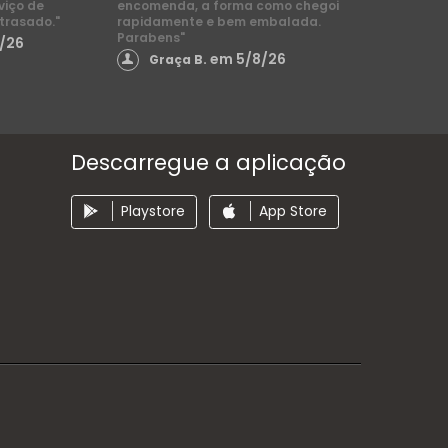
viço de
encomenda, a forma como chegoi
trasado."
rapidamente e bem embalada.
Parabens"
/26
em 5/8/26
Graça B.
Descarregue a aplicação
Playstore
App Store