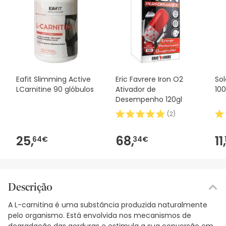
Eafit Slimming Active
Eric Favrere Iron O2
Sol
LCarnitine 90 glóbulos
Ativador de
10
Desempenho 120gl
(
2
)
25,
68,
11,
64€
34€
Descrição
A L-carnitina é uma substância produzida naturalmente
pelo organismo. Está envolvida nos mecanismos de
degradação das gorduras e estimula a sua conversão em