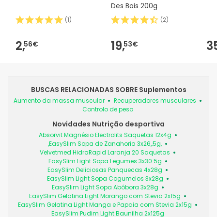
Des Bois 200g
(
1
)
(
2
)
2,
19,
3
56€
53€
BUSCAS RELACIONADAS SOBRE Suplementos
Aumento da massa muscular
Recuperadores musculares
Controlo de peso
Novidades Nutrição desportiva
Absorvit Magnésio Electrolits Saquetas 12x4g
,EasySlim Sopa de Zanahoria 3x26,,5g,
Velvetmed HidraRapid Laranja 20 Saquetas
EasySlim Light Sopa Legumes 3x30.5g
EasySlim Deliciosas Panquecas 4x28g
EasySlim Light Sopa Cogumelos 3x28g
EasySlim Light Sopa Abóbora 3x28g
EasySlim Gelatina Light Morango com Stevia 2x15g
EasySlim Gelatina Light Manga e Papaia com Stevia 2x15g
EasySlim Pudim Light Baunilha 2x125g