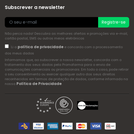
Subscrever a newsletter
Registre-se
Não perca nada! Descubra as melhores ofertas e promoções via e-mail,
cartão postal, SMS ou outros meios eletrónicos
política de privacidade
Li a
e concordo com o processamento
dos meus dados
Informamos que, ao subscrever a nossa newsletter, concorda com o
tratamento dos seus dados pela Promofarma para o envio de
comunicações comerciais ou promocionais. Em todo o caso, pode retirar
o seu consentimento ou exercer qualquer outro dos seus direitos
reconhecidos em termos de proteção de dados, conforme informado na
Política de Privacidade
nossa
.