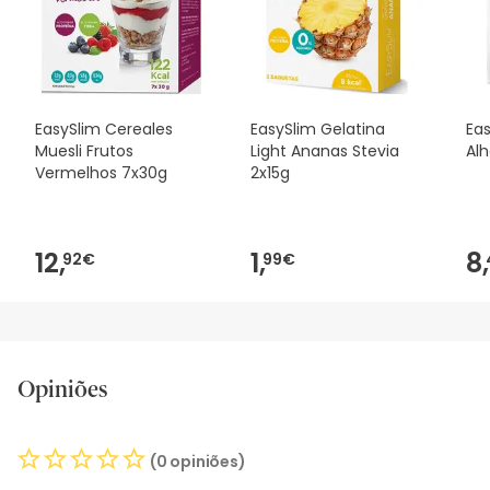
desejares, também podes devolver o produto seguindo os
nossos termos e condições
.
EasySlim Cereales
EasySlim Gelatina
Eas
Muesli Frutos
Light Ananas Stevia
Al
Vermelhos 7x30g
2x15g
12,
1,
8,
92€
99€
Opiniões
(0 opiniões)