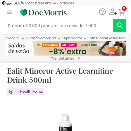
4,5
/
5
Com base em
642
opiniões
0
Ervanária
Nutrição desportiva
Suplementos
Eafit Minceur Active Lcarnit
*Ver detalhes
Eafit Minceur Active Lcarnitine
Drink 500ml
Health Points