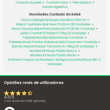
Cuidado da pele
Cuidado rosto
Pele atópica
Saúde digestiva
Novidades Cuidado do bebé
Chicco Detergente Roupa Sensitive 1.500 ml
Abena Toalhetes Aloé Vera 27x20cm 80 Unidades
Disna Tesoura Bebe Ponta Redonda Vf-25.55 1 Unidade
Libero Comfort 5 Fralda 11-17Kg 22 Unidades
Fabelab Mochila Maternidade 1 Unidade
Fabelab Muda Fraldas Dobrável Lilás/Caramelo 1 Unidade
Bambo Nature Fraldas Tamanho 6 +16kg 40 Unidades
Mustela Kit Muda Fralda Mocca
Mustela Kit Muda Fralda Menta
Dr Brown's Aquacool Mordedor de Água Ananás/Maçã 3M+ 2
Unidades
Opiniões reais de utilizadores
4,5
/
5
Com base em
646
opiniões