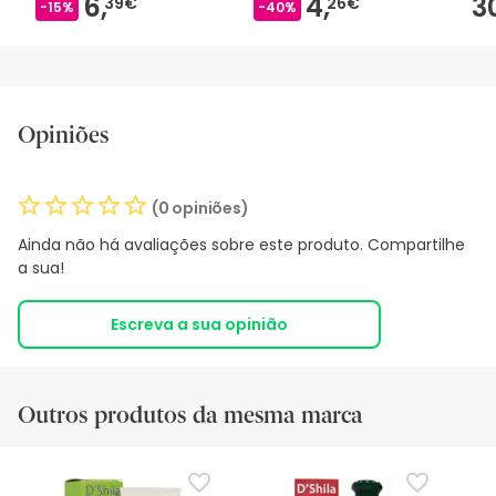
6,
4,
3
39€
26€
-15%
-40%
Opiniões
(0 opiniões)
Ainda não há avaliações sobre este produto. Compartilhe
a sua!
Escreva a sua opinião
Outros produtos da mesma marca