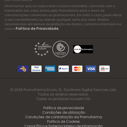
Informamos que, ao subscrever a nossa newsletter, concorda com o
tratamento dos seus dados pela Promofarma para o envio de
comunicações comerciais ou promocionais. Em todo o caso, pode retirar
o seu consentimento ou exercer qualquer outro dos seus direitos
reconhecidos em termos de proteção de dados, conforme informado na
Política de Privacidade
nossa
.
© 2026 PromoFarma Ecom, SL. DocMorris Digital Services, Lda.
Todos os direitos reservados.
Todos os produtos incluem IVA.
Política de privacidade
Condições de utilização
Condições de contratação da Promofarma
Política de Cookies
Canal Ético e Sistema Interno de Informação