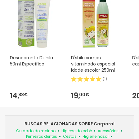
Desodorante D'shila
D'shila xampu
D's
50ml Específico
vitaminado especial
ca
idade escolar 250ml
(
1
)
14,
19,
2
88€
00€
BUSCAS RELACIONADAS SOBRE Corporal
Cuidado do rabinho
Higiene do bebé
Acessórios
Primeiros dentes
Cestas
Higiene nasal