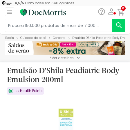
4,5
/
5
Com base em
646
opiniões
0
Bebés
Cuidado do bebé
Corporal
Emulsão D'Shila Peadiatric Body Emul
*Ver detalhes
Emulsão D'Shila Peadiatric Body
Emulsion 200ml
Health Points