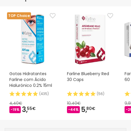
TOP Choice
Gotas Hidratantes
Farline Blueberry Red
Far
Farline com Ácido
30 Caps
60
Hialurónico 0.2% 15ml
(
435
)
(
56
)
4,40€
10,40€
9,
3,
5,
55€
80€
-19%
-44%
-2