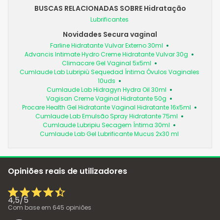
BUSCAS RELACIONADAS SOBRE Hidratação
Lubrificantes
Novidades Secura vaginal
Farline Hidratante Vulvar Externo 30ml
Advancis Intimate Hydro Creme Hidratante Vulvar 30g
Climacare Gel Vaginal 5x5ml
Cumlaude Lab Lubripiù Sequedad Íntima Óvulos Vaginales
10uds
Cumlaude Lab Hidragyn Hydra Oil 30ml
Vagisan Creme Vaginal Hidratante 50g
Procare Health Gel Hidratante Vaginal Hidratante 16x5ml
Cumlaude Lab Emulsão Spray Hidratante 75ml
Cumlaude Lubripiu Secagem Íntima 30ml
Cumlaude Lab Gel Lubrificante Mucus 2x30 ml
Opiniões reais de utilizadores
4,5
/
5
Com base em
645
opiniões