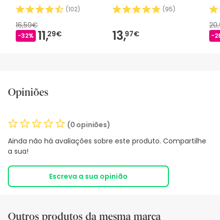
(
102
)
(
95
)
16,59€
20
11,
13,
29€
97€
-32%
-2
Opiniões
(0 opiniões)
Ainda não há avaliações sobre este produto. Compartilhe
a sua!
Escreva a sua opinião
Outros produtos da mesma marca