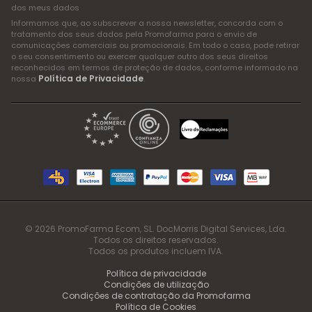
dos meus dados
Informamos que, ao subscrever a nossa newsletter, concorda com o
tratamento dos seus dados pela Promofarma para o envio de
comunicações comerciais ou promocionais. Em todo o caso, pode retirar
o seu consentimento ou exercer qualquer outro dos seus direitos
reconhecidos em termos de proteção de dados, conforme informado na
Política de Privacidade
nossa
.
© 2026 PromoFarma Ecom, SL. DocMorris Digital Services, Lda.
Todos os direitos reservados.
Todos os produtos incluem IVA.
Política de privacidade
Condições de utilização
Condições de contratação da Promofarma
Política de Cookies