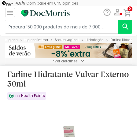
4,5
/
5
Com base em
645
opiniões
0
Higiene
Higiene íntima
Secura vaginal
Hidratação
Farline Hidratan
*Ver detalhes
Farline Hidratante Vulvar Externo
30ml
Health Points